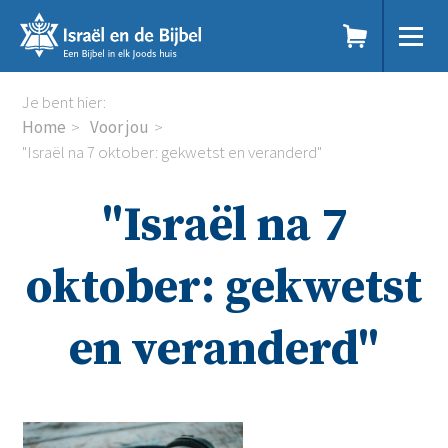
Sla
links
over
Spring
Home
Je bent hier:
naar
Dit doen we
Home
Voor jou
de
Doe mee
"Israël na 7 oktober: gekwetst en veranderd"
inhoud
Voor jou
Spring
Kennisbank
"Israël na 7
naar
Podcast
de
Magazine
navigatie
Digitale nieuwsbrief
oktober: gekwetst
Agenda
Kinderwerk
en veranderd"
Jongerenwerk
Het Studiehuis (cursus)
Webshop
Over ons