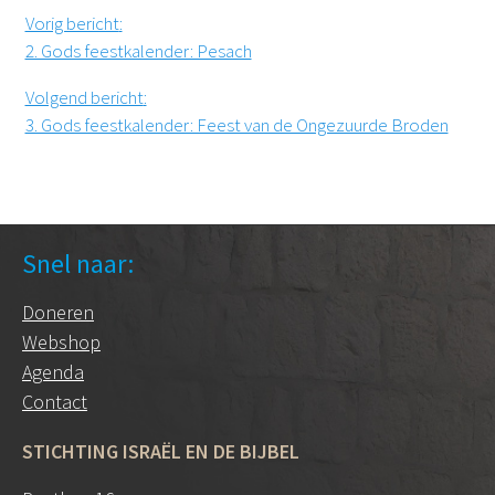
Vorig bericht
:
2. Gods feestkalender: Pesach
Volgend bericht
:
3. Gods feestkalender: Feest van de Ongezuurde Broden
Snel naar:
Doneren
Webshop
Agenda
Contact
STICHTING ISRAËL EN DE BIJBEL