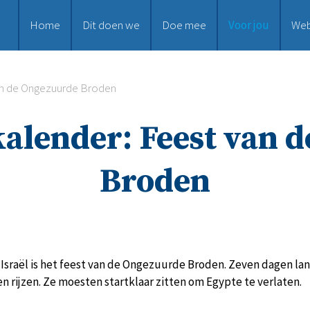
Home
Dit doen we
Doe mee
Voor jou
We
van de Ongezuurde Broden
kalender: Feest van
Broden
Israël is het feest van de Ongezuurde Broden. Zeven dagen la
ten rijzen. Ze moesten startklaar zitten om Egypte te verlaten.