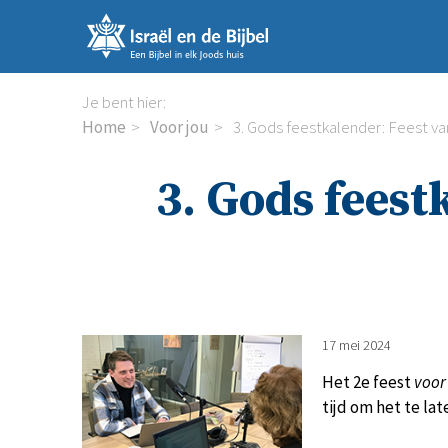
Sla
links
over
Spring
Je bent hier:
naar
Home
Voor jou
3. Gods feestkalender: Feest 
de
inhoud
3. Gods feest
Spring
naar
de
navigatie
17 mei 2024
Het 2e feest
voor
tijd om het te la