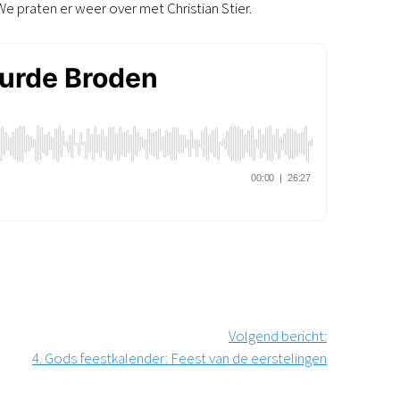
e praten er weer over met Christian Stier.
Podcast
Magazine
Digitale nieuwsbrief
Agenda
Kinderwerk
Jongerenwerk
Het Studiehuis (cursus)
Webshop
Over ons
Onze visie
Geschiedenis
Actueel
ANBI
Veelgestelde vragen
Contact
Volgend bericht
:
Doneren
4. Gods feestkalender: Feest van de eerstelingen