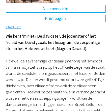
Naar overzicht
DE
EN
NL
RU
Print pagina
Alfred Esch
Wie kent ‘m niet? De davidster, de jodenster of het
‘schild van David’, zoals het hexagram, de zespuntige
ster in het Hebreeuws heet (Mageen Dawied).
Hoewel de zevenarmige kandelaar (menora) hét symbool
van Israël is, ja zelfs prijkt op het officiële zegel van de staat,
wordt de davidster alom geassocieerd met Israël en Joden
wereldwijd. De ster wordt gevormd door twee gelijkzijdige
driehoeken, over elkaar of soms ook door elkaar heen
gevlochten. Hoewel de zes punten wel in verband gebracht
worden met de zes scheppingsdagen, wordt van de
davidster nergens melding gemaakt in de Bijbel. Zelfs in de
Talmoed of andere belangrijke Joodse geschriften zoekt