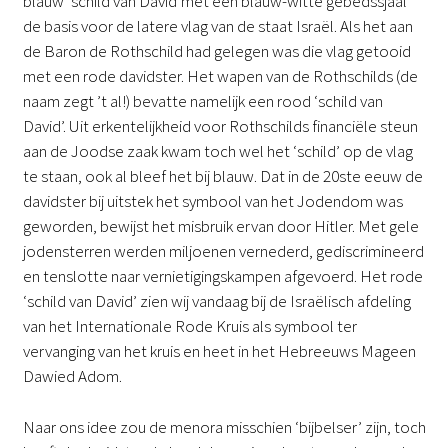
blauw ‘schild van David’met een blauw-witte gebedssjaal
de basis voor de latere vlag van de staat Israël. Als het aan
de Baron de Rothschild had gelegen was die vlag getooid
met een rode davidster. Het wapen van de Rothschilds (de
naam zegt ’t al!) bevatte namelijk een rood ‘schild van
David’. Uit erkentelijkheid voor Rothschilds financiële steun
aan de Joodse zaak kwam toch wel het ‘schild’ op de vlag
te staan, ook al bleef het bij blauw. Dat in de 20ste eeuw de
davidster bij uitstek het symbool van het Jodendom was
geworden, bewijst het misbruik ervan door Hitler. Met gele
jodensterren werden miljoenen vernederd, gediscrimineerd
en tenslotte naar vernietigingskampen afgevoerd. Het rode
‘schild van David’ zien wij vandaag bij de Israëlisch afdeling
van het Internationale Rode Kruis als symbool ter
vervanging van het kruis en heet in het Hebreeuws Mageen
Dawied Adom.
Naar ons idee zou de menora misschien ‘bijbelser’ zijn, toch