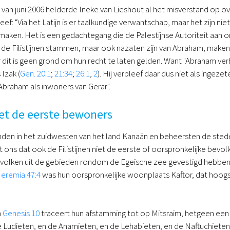
 van juni 2006 helderde Ineke van Lieshout al het misverstand op o
hreef: "Via het Latijn is er taalkundige verwantschap, maar het zijn 
maken. Het is een gedachtegang die de Palestijnse Autoriteit aan ons
 de Filistijnen stammen, maar ook nazaten zijn van Abraham, maken
 dit is geen grond om hun recht te laten gelden. Want "Abraham ver
 Izak (
Gen. 20:1
;
21:34
;
26:1
,
2
). Hij verbleef daar dus niet als ingez
braham als inwoners van Gerar".
niet de eerste bewoners
nden in het zuidwesten van het land Kanaän en beheersten de sted
 ons dat ook de Filistijnen niet de eerste of oorspronkelijke bevol
volken uit de gebieden rondom de Egeïsche zee gevestigd hebben i
Jeremia 47:4
was hun oorspronkelijke woonplaats Kaftor, dat hoogs
n
Genesis 10
traceert hun afstamming tot op Mitsraïm, hetgeen een
Ludieten, en de Anamieten, en de Lehabieten, en de Naftuchieten,