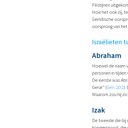
Filistijnen uitgeko
Hoe het ook zij, te
Semitische oorspro
oorsprong van het 
Israëlieten t
Abraham
Hoewel de naam van
personen in tijden 
De eerste was Abra
Gerar” (
Gen. 20:1
).
Waarom zou hij zic
Izak
De tweede die bij 
hongersnood, die e