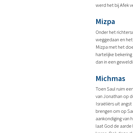
werd het bij Afek 
Mizpa
Onder het richters
weggedaan en het 
Mizpa met het doel
hartelijke bekerin
dan in een geweldi
Michmas
Toen Saul ruim een 
van Jonathan op de
Israëliërs uit ang
brengen om op Samu
aankondiging van h
laat God de aarde 