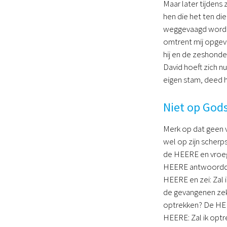
Maar later tijdens 
hen die het ten di
weggevaagd worden.
omtrent mij opgeve
hij en de zeshonde
David hoeft zich n
eigen stam, deed h
Niet op Gods
Merk op dat geen v
wel op zijn scherp
de HEERE en vroeg: 
HEERE antwoordde he
HEERE en zei: Zal i
de gevangenen zeke
optrekken? De HEER
HEERE: Zal ik optre