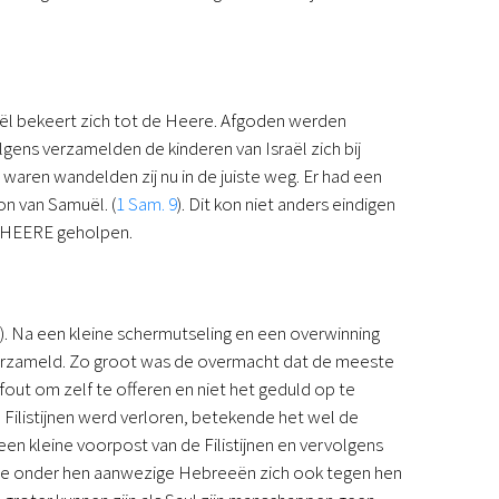
aël bekeert zich tot de Heere. Afgoden werden
olgens verzamelden de kinderen van Israël zich bij
 waren wandelden zij nu in de juiste weg. Er had een
on van Samuël. (
1 Sam. 9
). Dit kon niet anders eindigen
e HEERE geholpen.
). Na een kleine schermutseling en een overwinning
s verzameld. Zo groot was de overmacht dat de meeste
fout om zelf te offeren en niet het geduld op te
Filistijnen werd verloren, betekende het wel de
een kleine voorpost van de Filistijnen en vervolgens
ls de onder hen aanwezige Hebreeën zich ook tegen hen