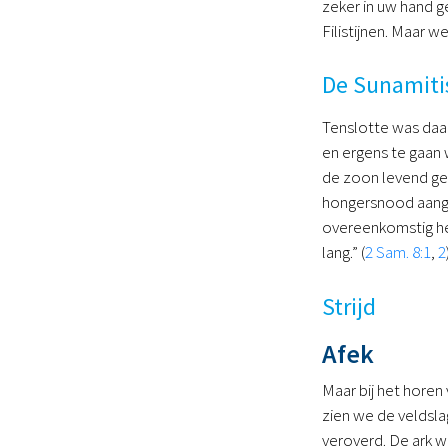
zeker in uw hand ge
Filistijnen. Maar w
De Sunamiti
Tenslotte was daar
en ergens te gaan 
de zoon levend gem
hongersnood aange
overeenkomstig het 
lang.” (
2 Sam. 8:1
,
2
Strijd
Afek
Maar bij het horen
zien we de veldslag
veroverd. De ark w