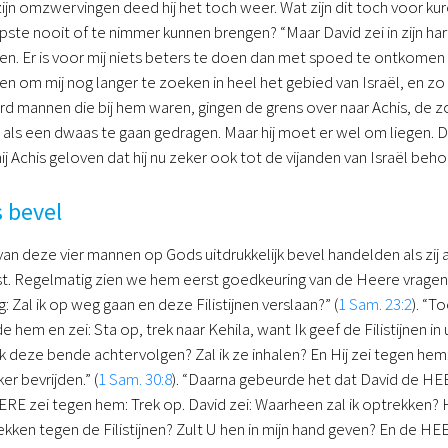
zijn omzwervingen deed hij het toch weer. Wat zijn dit toch voor ku
epste nooit of te nimmer kunnen brengen? “Maar David zei in zijn ha
 Er is voor mij niets beters te doen dan met spoed te ontkomen naa
n om mij nog langer te zoeken in heel het gebied van Israël, en zo 
rd mannen die bij hem waren, gingen de grens over naar Achis, de z
u als een dwaas te gaan gedragen. Maar hij moet er wel om liegen. D
ij Achis geloven dat hij nu zeker ook tot de vijanden van Israël b
 bevel
an deze vier mannen op Gods uitdrukkelijk bevel handelden als zij aa
st. Regelmatig zien we hem eerst goedkeuring van de Heere vragen
Zal ik op weg gaan en deze Filistijnen verslaan?” (
1 Sam. 23:2
). “
m en zei: Sta op, trek naar Kehila, want Ik geef de Filistijnen in 
k deze bende achtervolgen? Zal ik ze inhalen? En Hij zei tegen hem:
r bevrijden.” (
1 Sam. 30:8
). “Daarna gebeurde het dat David de HEE
E zei tegen hem: Trek op. David zei: Waarheen zal ik optrekken? Hi
kken tegen de Filistijnen? Zult U hen in mijn hand geven? En de HEER