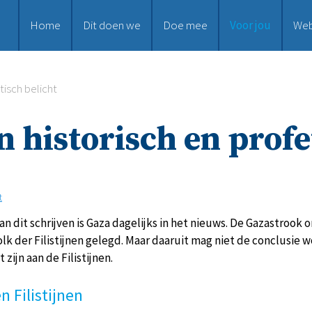
Home
Dit doen we
Doe mee
Voor jou
We
tisch belicht
en historisch en profe
t
 dit schrijven is Gaza dagelijks in het nieuws. De Gazastrook 
olk der Filistijnen gelegd. Maar daaruit mag niet de conclusie
zijn aan de Filistijnen.
n Filistijnen