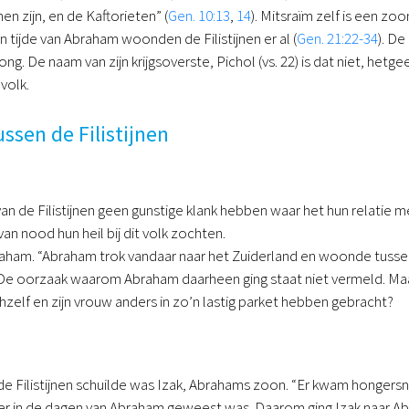
men zijn, en de Kaftorieten” (
Gen. 10:13
,
14
). Mitsraïm zelf is een z
n tijde van Abraham woonden de Filistijnen er al (
Gen. 21:22-34
). De
ng. De naam van zijn krijgsoverste, Pichol (vs. 22) is dat niet, het
volk.
ussen de Filistijnen
 de Filistijnen geen gunstige klank hebben waar het hun relatie met
van nood hun heil bij dit volk zochten.
ham. “Abraham trok vandaar naar het Zuiderland en woonde tussen K
 De oorzaak waarom Abraham daarheen ging staat niet vermeld. Maa
hzelf en zijn vrouw anders in zo’n lastig parket hebben gebracht?
de Filistijnen schuilde was Izak, Abrahams zoon. “Er kwam hongers
r in de dagen van Abraham geweest was. Daarom ging Izak naar Abimel