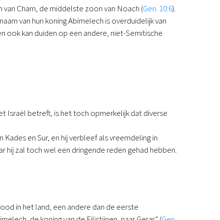
oon van Cham, de middelste zoon van Noach (
Gen. 10:6
).
 naam van hun koning Abimelech is overduidelijk van
geen ook kan duiden op een andere, niet-Semitische
 Israël betreft, is het toch opmerkelijk dat diverse
ades en Sur, en hij verbleef als vreemdeling in
r hij zal toch wel een dringende reden gehad hebben.
nood in het land, een andere dan de eerste
ech, de koning van de Filistijnen, naar Gerar.” (
Gen.