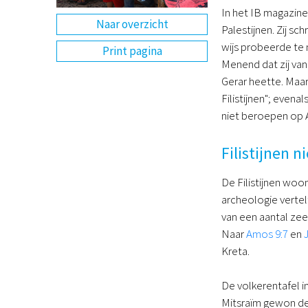
In het IB magazine
Naar overzicht
Palestijnen. Zij sc
wijs probeerde te 
Print pagina
Menend dat zij van
Gerar heette. Maar
Filistijnen"; evenals
niet beroepen op A
Filistijnen 
De Filistijnen woo
archeologie vertelt
van een aantal zee
Naar
Amos 9:7
en
Kreta.
De volkerentafel i
Mitsraïm gewon de 