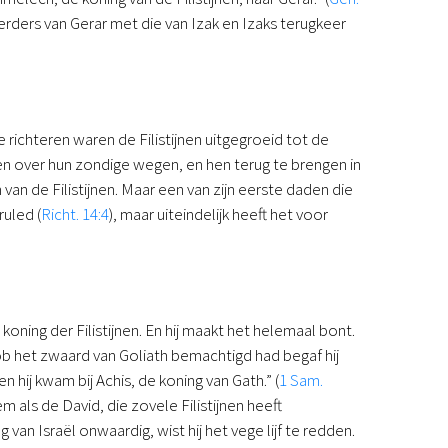
herders van Gerar met die van Izak en Izaks terugkeer
richteren waren de Filistijnen uitgegroeid tot de
fen over hun zondige wegen, en hen terug te brengen in
van de Filistijnen. Maar een van zijn eerste daden die
ruled (
Richt. 14:4
), maar uiteindelijk heeft het voor
koning der Filistijnen. En hij maakt het helemaal bont.
Nob het zwaard van Goliath bemachtigd had begaf hij
n hij kwam bij Achis, de koning van Gath.” (
1 Sam.
als de David, die zovele Filistijnen heeft
an Israël onwaardig, wist hij het vege lijf te redden.