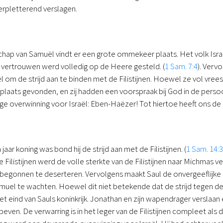
verpletterend verslagen.
chap van Samuël vindt er een grote ommekeer plaats. Het volk Isr
vertrouwen werd volledig op de Heere gesteld. (
1 Sam. 7:4
). Verv
 om de strijd aan te binden met de Filistijnen. Hoewel ze vol vrees
g plaats gevonden, en zij hadden een voorspraak bij God in de perso
ge overwinning voor Israël: Eben-Haëzer! Tot hiertoe heeft ons d
jaar koning was bond hij de strijd aan met de Filistijnen. (
1 Sam. 14:3
 Filistijnen werd de volle sterkte van de Filistijnen naar Michma
st begonnen te deserteren. Vervolgens maakt Saul de onvergeeflijke 
el te wachten. Hoewel dit niet betekende dat de strijd tegen de 
et eind van Sauls koninkrijk. Jonathan en zijn wapendrager verslaan 
beven. De verwarring is in het leger van de Filistijnen compleet a