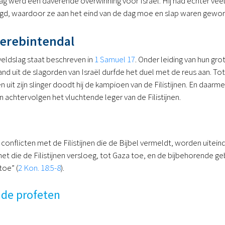
ag werd een daverende overwinning voor Israël. Hij had echter veel
gd, waardoor ze aan het eind van de dag moe en slap waren gewo
terebintendal
eldslag staat beschreven in
1 Samuel 17
. Onder leiding van hun gro
and uit de slagorden van Israël durfde het duel met de reus aan. Tot
uit zijn slinger doodt hij de kampioen van de Filistijnen. En daar
en achtervolgen het vluchtende leger van de Filistijnen.
onflicten met de Filistijnen die de Bijbel vermeldt, worden uiteind
 het die de Filistijnen versloeg, tot Gaza toe, en de bijbehorende 
toe” (
2 Kon. 18:5-8
).
n de profeten