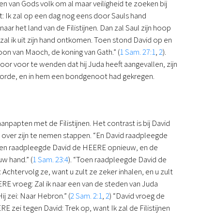
ren van Gods volk om al maar veiligheid te zoeken bij
rt: Ik zal op een dag nog eens door Sauls hand
r het land van de Filistijnen. Dan zal Saul zijn hoop
zal ik uit zijn hand ontkomen. Toen stond David op en
oon van Maoch, de koning van Gath.” (
1 Sam. 27:1
,
2
).
oor voor te wenden dat hij Juda heeft aangevallen, zijn
ehoorde, en in hem een bondgenoot had gekregen.
npapten met de Filistijnen. Het contrast is bij David
 over zijn te nemen stappen. “En David raadpleegde
Toen raadpleegde David de HEERE opnieuw, en de
uw hand.” (
1 Sam. 23:4
). “Toen raadpleegde David de
 Achtervolg ze, want u zult ze zeker inhalen, en u zult
RE vroeg: Zal ik naar een van de steden van Juda
j zei: Naar Hebron.” (
2 Sam. 2:1
,
2
) “David vroeg de
E zei tegen David: Trek op, want Ik zal de Filistijnen