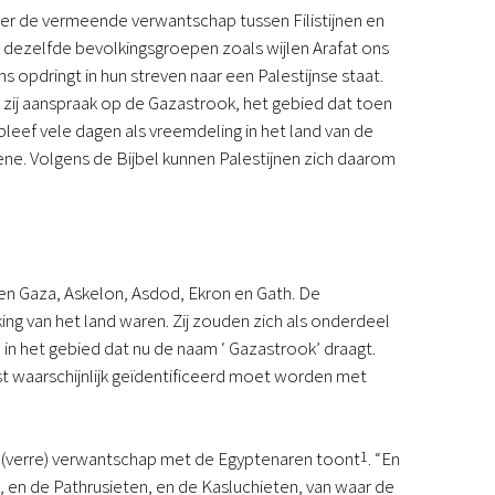
ver de vermeende verwantschap tussen Filistijnen en
Podcast
niet dezelfde bevolkingsgroepen zoals wijlen Arafat ons
Magazine
 opdringt in hun streven naar een Palestijnse staat.
Digitale nieuwsbrief
 zij aanspraak op de Gazastrook, het gebied dat toen
Agenda
bleef vele dagen als vreemdeling in het land van de
Kinderwerk
etene. Volgens de Bijbel kunnen Palestijnen zich daarom
Jongerenwerk
Het Studiehuis (cursus)
Webshop
Over ons
Onze visie
en Gaza, Askelon, Asdod, Ekron en Gath. De
Geschiedenis
king van het land waren. Zij zouden zich als onderdeel
Actueel
n het gebied dat nu de naam ‘ Gazastrook’ draagt.
ANBI
t waarschijnlijk geïdentificeerd moet worden met
Veelgestelde vragen
Contact
Doneren
 (verre) verwantschap met de Egyptenaren toont
1
. “En
 en de Pathrusieten, en de Kasluchieten, van waar de