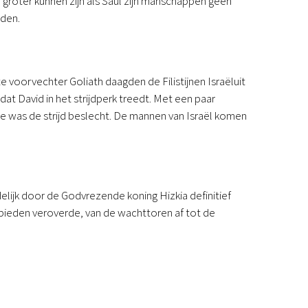
 groter kunnen zijn als Saul zijn manschappen geen
rden.
te voorvechter Goliath daagden de Filistijnen Israëluit
dat David in het strijdperk treedt. Met een paar
mee was de strijd beslecht. De mannen van Israël komen
elijk door de Godvrezende koning Hizkia definitief
gebieden veroverde, van de wachttoren af tot de