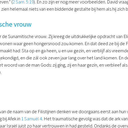
ven.” (
2 Sam. 5:19
). En zo zijn er nog meer voorbeelden. David vraa
e zien helemaal niets van een biddende gestalte bij hem als hij zich bi
sche vrouw
 de Sunamitische vrouw. Zij kreeg de uitdrukkelijke opdracht van E
wonen waar geen hongersnood zou komen. En dat deed ze bij de Filis
aakt had: Sta op en ga heen, u en uw gezin, en verblijf als vreemd
kondigd, en die zál ook zeven jaar lang over het land komen. En
woord van de man Gods: zij ging, zij en haar gezin, en verbleef als v
).
 van de naam van de Filistijnen denken we doorgaans eerst aan hun
 bij Afek in
1 Samuël 4
. Het traumatische gevolg was dat de ark va
aar Israël juist zo haar vertrouwen in had gesteld. Ondanks de over