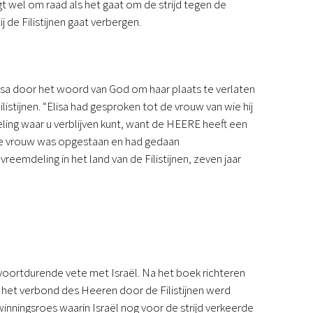
gt wel om raad als het gaat om de strijd tegen de
j de Filistijnen gaat verbergen.
lisa door het woord van God om haar plaats te verlaten
tijnen. “Elisa had gesproken tot de vrouw van wie hij
eling waar u verblijven kunt, want de HEERE heeft een
 de vrouw was opgestaan en had gedaan
reemdeling in het land van de Filistijnen, zeven jaar
 voortdurende vete met Israël. Na het boek richteren
n het verbond des Heeren door de Filistijnen werd
winningsroes waarin Israël nog voor de strijd verkeerde