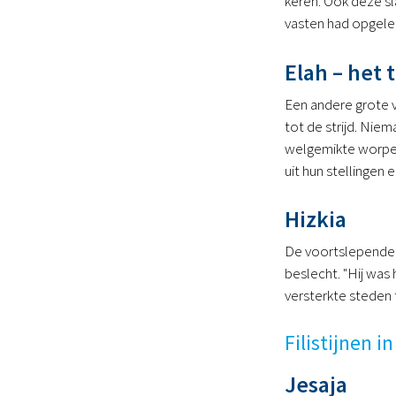
keren. Ook deze sl
vasten had opgele
Elah – het 
Een andere grote v
tot de strijd. Niem
welgemikte worpen 
uit hun stellingen 
Hizkia
De voortslepende c
beslecht. "Hij was
versterkte steden 
Filistijnen i
Jesaja