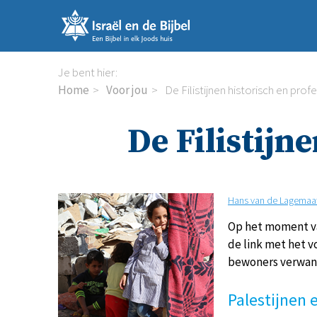
Sla
links
over
Spring
Je bent hier:
naar
Home
Voor jou
De Filistijnen historisch en profe
de
inhoud
De Filistijn
Spring
naar
de
navigatie
Hans van de Lagemaa
Op het moment van
de link met het v
bewoners verwant 
Palestijnen e