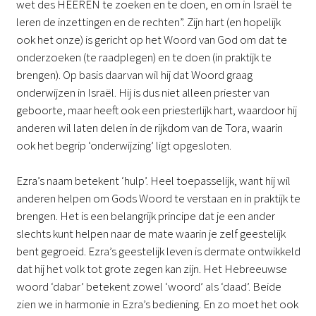
wet des HEEREN te zoeken en te doen, en om in Israël te
leren de inzettingen en de rechten”. Zijn hart (en hopelijk
ook het onze) is gericht op het Woord van God om dat te
onderzoeken (te raadplegen) en te doen (in praktijk te
brengen). Op basis daarvan wil hij dat Woord graag
onderwijzen in Israël. Hij is dus niet alleen priester van
geboorte, maar heeft ook een priesterlijk hart, waardoor hij
anderen wil laten delen in de rijkdom van de Tora, waarin
ook het begrip ‘onderwijzing’ ligt opgesloten.
Ezra’s naam betekent ‘hulp’. Heel toepasselijk, want hij wil
anderen helpen om Gods Woord te verstaan en in praktijk te
brengen. Het is een belangrijk principe dat je een ander
slechts kunt helpen naar de mate waarin je zelf geestelijk
bent gegroeid. Ezra’s geestelijk leven is dermate ontwikkeld
dat hij het volk tot grote zegen kan zijn. Het Hebreeuwse
woord ‘dabar’ betekent zowel ‘woord’ als ‘daad’. Beide
zien we in harmonie in Ezra’s bediening. En zo moet het ook