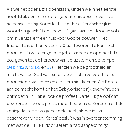
Als we het boek Ezra openslaan, vinden we in het eerste
hoofdstuk een bijzondere gebeurtenis beschreven. De
heidense koning Kores laat in het hele Perzische rijk in
woord en geschrift een bevel uitgaan aan het Joodse volk
om in Jeruzalem een huis voor God te bouwen. Het
frappante is dat ongeveer 150 jaar tevoren die koning al
door Jesaja was aangekondigd, alsmede de opdracht die hij
zou geven tot de herbouw van Jeruzalem en de tempel
(
Jes. 44:28
;
45:1-5
en
13
). Hier zien we de grootheid en
macht van de God van Israël Die Zijn plan volvoert zelfs
door middel van mensen die Hem niet kennen. Als Kores
aan de macht komt en het Babylonische rijk overwint, dan
ontmoet hij in Babel ook de profeet Daniël. Ik geloof dat
deze grote invloed gehad moet hebben op Kores en dat de
koning daardoor zo gehandeld heeft als we in Ezra
beschreven vinden. Kores’ besluit was in overeenstemming
met wat de HEERE door Jeremia had aangekondigd,