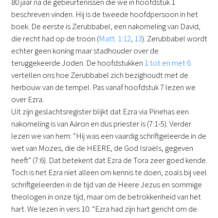
80 jaar na de gebeurtenissen die we in hoofdstuk 1
beschreven vinden. Hij is de tweede hoofdpersoon in het
boek. De eerste is Zerubbabel, een nakomeling van David,
die recht had op de troon (
Matt. 1:12
,
13
). Zerubbabel wordt
echter geen koning maar stadhouder over de
teruggekeerde Joden. De hoofdstukken
1 tot en met 6
vertellen ons hoe Zerubbabel zich bezighoudt met de
herbouw van de tempel. Pas vanaf hoofdstuk 7 lezen we
over Ezra.
Uit zijn geslachtsregister blijkt dat Ezra via Pinehas een
nakomeling is van Aäron en dus priester is (7:1-5). Verder
lezen we van hem: “Hij was een vaardig schriftgeleerde in de
wet van Mozes, die de HEERE, de God Israëls, gegeven
heeft” (7:6). Dat betekent dat Ezra de Tora zeer goed kende.
Toch is het Ezra niet alleen om kennis te doen, zoals bij veel
schriftgeleerden in de tijd van de Heere Jezus en sommige
theologen in onze tijd, maar om de betrokkenheid van het
hart. We lezen in vers 10: “Ezra had zijn hart gericht om de