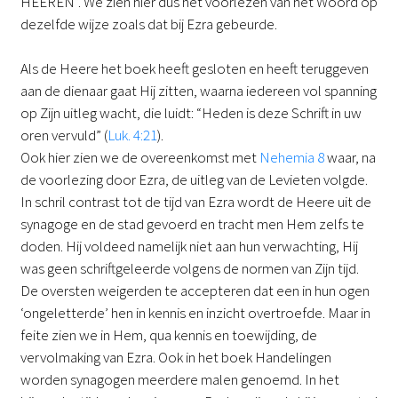
HEEREN”. We zien hier dus het voorlezen van het Woord op
dezelfde wijze zoals dat bij Ezra gebeurde.
Als de Heere het boek heeft gesloten en heeft teruggeven
aan de dienaar gaat Hij zitten, waarna iedereen vol spanning
op Zijn uitleg wacht, die luidt: “Heden is deze Schrift in uw
oren vervuld” (
Luk. 4:21
).
Ook hier zien we de overeenkomst met
Nehemia 8
waar, na
de voorlezing door Ezra, de uitleg van de Levieten volgde.
In schril contrast tot de tijd van Ezra wordt de Heere uit de
synagoge en de stad gevoerd en tracht men Hem zelfs te
doden. Hij voldeed namelijk niet aan hun verwachting, Hij
was geen schriftgeleerde volgens de normen van Zijn tijd.
De oversten weigerden te accepteren dat een in hun ogen
‘ongeletterde’ hen in kennis en inzicht overtroefde. Maar in
feite zien we in Hem, qua kennis en toewijding, de
vervolmaking van Ezra. Ook in het boek Handelingen
worden synagogen meerdere malen genoemd. In het