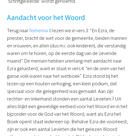
‘schriftgeleerde’ wordt genoemd.
Aandacht voor het Woord
Terug naar
Nehemia 8
lezen we in vers 3: “En Ezra, de
priester, bracht de wet voor de gemeente, beiden mannen
en vrouwen, en allen (dus m.i. ook kinderen), die verstandig
waren om te horen, op de eerste dag van de zevende
maand”. De mensen hebben urenlang met aandacht naar
Ezra geluisterd, want er staat in vers 4: “en de oren van het
ganse volk waren naar het wetboek”. Ezra stond bij het
lezen op een houten verhoging, een klein podium, dat
speciaal voor die gelegenheid was gemaakt. Aan zijn
rechter- en linkerhand stonden een aantal Levieten.
2
Uit
alles blijkt een geweldige eerbied voor het Woord en in het
bijzonder voor de God van het Woord, want als Ezra het
Boek opent staat iedereen op. Behalve Ezra die voorleest,
zijn er ook een aantal Levieten die het gelezen Woord