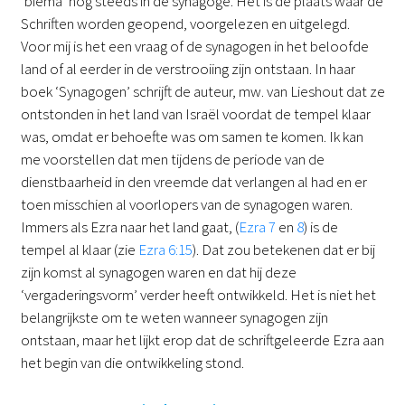
‘biema’ nog steeds in de synagoge. Het is de plaats waar de
Schriften worden geopend, voorgelezen en uitgelegd.
Voor mij is het een vraag of de synagogen in het beloofde
land of al eerder in de verstrooiing zijn ontstaan. In haar
boek ‘Synagogen’ schrijft de auteur, mw. van Lieshout dat ze
ontstonden in het land van Israël voordat de tempel klaar
was, omdat er behoefte was om samen te komen. Ik kan
me voorstellen dat men tijdens de periode van de
dienstbaarheid in den vreemde dat verlangen al had en er
toen misschien al voorlopers van de synagogen waren.
Immers als Ezra naar het land gaat, (
Ezra 7
en
8
) is de
tempel al klaar (zie
Ezra 6:15
). Dat zou betekenen dat er bij
zijn komst al synagogen waren en dat hij deze
‘vergaderingsvorm’ verder heeft ontwikkeld. Het is niet het
belangrijkste om te weten wanneer synagogen zijn
ontstaan, maar het lijkt erop dat de schriftgeleerde Ezra aan
het begin van die ontwikkeling stond.