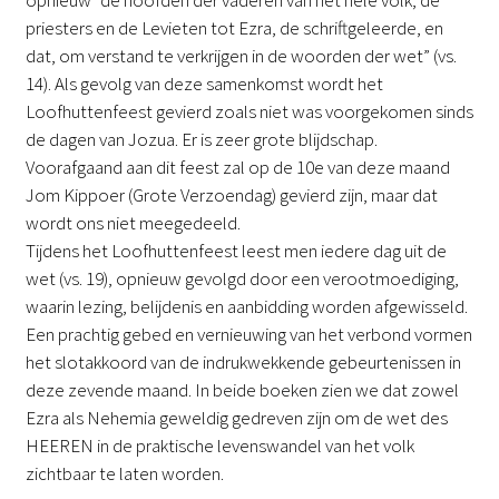
opnieuw “de hoofden der vaderen van het hele volk, de
priesters en de Levieten tot Ezra, de schriftgeleerde, en
dat, om verstand te verkrijgen in de woorden der wet” (vs.
14). Als gevolg van deze samenkomst wordt het
Loofhuttenfeest gevierd zoals niet was voorgekomen sinds
de dagen van Jozua. Er is zeer grote blijdschap.
Voorafgaand aan dit feest zal op de 10e van deze maand
Jom Kippoer (Grote Verzoendag) gevierd zijn, maar dat
wordt ons niet meegedeeld.
Tijdens het Loofhuttenfeest leest men iedere dag uit de
wet (vs. 19), opnieuw gevolgd door een verootmoediging,
waarin lezing, belijdenis en aanbidding worden afgewisseld.
Een prachtig gebed en vernieuwing van het verbond vormen
het slotakkoord van de indrukwekkende gebeurtenissen in
deze zevende maand. In beide boeken zien we dat zowel
Ezra als Nehemia geweldig gedreven zijn om de wet des
HEEREN in de praktische levenswandel van het volk
zichtbaar te laten worden.