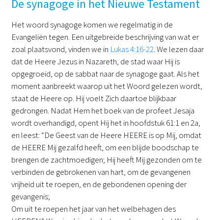
De synagoge in het Nieuwe Testament
Het woord synagoge komen we regelmatig in de
Evangeliën tegen. Een uitgebreide beschrijving van wat er
zoal plaatsvond, vinden we in
Lukas 4:16-22
. We lezen daar
dat de Heere Jezus in Nazareth, de stad waar Hij is
opgegroeid, op de sabbat naar de synagoge gaat. Als het
moment aanbreekt waarop uit het Woord gelezen wordt,
staat de Heere op. Hij voelt Zich daartoe blijkbaar
gedrongen. Nadat Hem het boek van de profeet Jesaja
wordt overhandigd, opent Hij het in hoofdstuk 61:1 en 2a,
en leest: “De Geest van de Heere HEERE is op Mij, omdat
de HEERE Mij gezalfd heeft, om een blijde boodschap te
brengen de zachtmoedigen; Hij heeft Mij gezonden om te
verbinden de gebrokenen van hart, om de gevangenen
vrijheid uit te roepen, en de gebondenen opening der
gevangenis;
Om uit te roepen het jaar van het welbehagen des