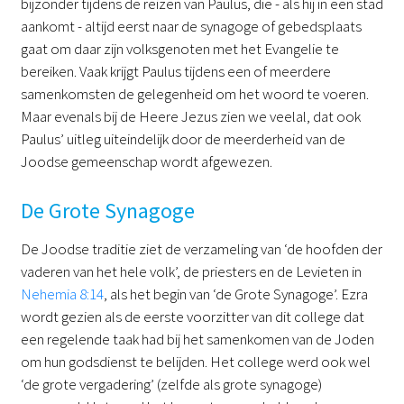
bijzonder tijdens de reizen van Paulus, die - als hij in een stad
aankomt - altijd eerst naar de synagoge of gebedsplaats
gaat om daar zijn volksgenoten met het Evangelie te
bereiken. Vaak krijgt Paulus tijdens een of meerdere
samenkomsten de gelegenheid om het woord te voeren.
Maar evenals bij de Heere Jezus zien we veelal, dat ook
Paulus’ uitleg uiteindelijk door de meerderheid van de
Joodse gemeenschap wordt afgewezen.
De Grote Synagoge
De Joodse traditie ziet de verzameling van ‘de hoofden der
vaderen van het hele volk’, de priesters en de Levieten in
Nehemia 8:14
, als het begin van ‘de Grote Synagoge’. Ezra
wordt gezien als de eerste voorzitter van dit college dat
een regelende taak had bij het samenkomen van de Joden
om hun godsdienst te belijden. Het college werd ook wel
‘de grote vergadering’ (zelfde als grote synagoge)