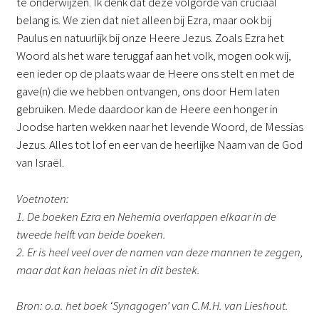
te onderwijzen. Ik denk dat deze volgorde van cruciaal
belang is. We zien dat niet alleen bij Ezra, maar ook bij
Paulus en natuurlijk bij onze Heere Jezus. Zoals Ezra het
Woord als het ware teruggaf aan het volk, mogen ook wij,
een ieder op de plaats waar de Heere ons stelt en met de
gave(n) die we hebben ontvangen, ons door Hem laten
gebruiken. Mede daardoor kan de Heere een honger in
Joodse harten wekken naar het levende Woord, de Messias
Jezus. Alles tot lof en eer van de heerlijke Naam van de God
van Israël.
Voetnoten:
1. De boeken Ezra en Nehemia overlappen elkaar in de
tweede helft van beide boeken.
2. Er is heel veel over de namen van deze mannen te zeggen,
maar dat kan helaas niet in dit bestek.
Bron: o.a. het boek ‘Synagogen’ van C.M.H. van Lieshout.