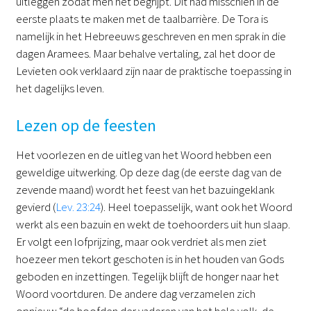
uitleggen zodat men het begrijpt. Dit had misschien in de
eerste plaats te maken met de taalbarrière. De Tora is
namelijk in het Hebreeuws geschreven en men sprak in die
dagen Aramees. Maar behalve vertaling, zal het door de
Levieten ook verklaard zijn naar de praktische toepassing in
het dagelijks leven.
Lezen op de feesten
Het voorlezen en de uitleg van het Woord hebben een
geweldige uitwerking. Op deze dag (de eerste dag van de
zevende maand) wordt het feest van het bazuingeklank
gevierd (
Lev. 23:24
). Heel toepasselijk, want ook het Woord
werkt als een bazuin en wekt de toehoorders uit hun slaap.
Er volgt een lofprijzing, maar ook verdriet als men ziet
hoezeer men tekort geschoten is in het houden van Gods
geboden en inzettingen. Tegelijk blijft de honger naar het
Woord voortduren. De andere dag verzamelen zich