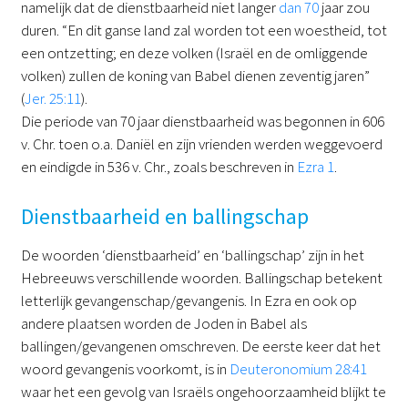
namelijk dat de dienstbaarheid niet langer
dan 70
jaar zou
duren. “En dit ganse land zal worden tot een woestheid, tot
een ontzetting; en deze volken (Israël en de omliggende
volken) zullen de koning van Babel dienen zeventig jaren”
(
Jer. 25:11
).
Die periode van 70 jaar dienstbaarheid was begonnen in 606
v. Chr. toen o.a. Daniël en zijn vrienden werden weggevoerd
en eindigde in 536 v. Chr., zoals beschreven in
Ezra 1
.
Dienstbaarheid en ballingschap
De woorden ‘dienstbaarheid’ en ‘ballingschap’ zijn in het
Hebreeuws verschillende woorden. Ballingschap betekent
letterlijk gevangenschap/gevangenis. In Ezra en ook op
andere plaatsen worden de Joden in Babel als
ballingen/gevangenen omschreven. De eerste keer dat het
woord gevangenis voorkomt, is in
Deuteronomium 28:41
waar het een gevolg van Israëls ongehoorzaamheid blijkt te