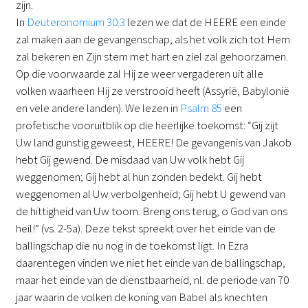
zijn.
In
Deuteronomium 30:3
lezen we dat de HEERE een einde
zal maken aan de gevangenschap, als het volk zich tot Hem
zal bekeren en Zijn stem met hart en ziel zal gehoorzamen.
Op die voorwaarde zal Hij ze weer vergaderen uit alle
volken waarheen Hij ze verstrooid heeft (Assyrië, Babylonië
en vele andere landen). We lezen in
Psalm 85
een
profetische vooruitblik op die heerlijke toekomst: “Gij zijt
Uw land gunstig geweest, HEERE! De gevangenis van Jakob
hebt Gij gewend. De misdaad van Uw volk hebt Gij
weggenomen; Gij hebt al hun zonden bedekt. Gij hebt
weggenomen al Uw verbolgenheid; Gij hebt U gewend van
de hittigheid van Uw toorn. Breng ons terug, o God van ons
heil!” (vs. 2-5a). Deze tekst spreekt over het einde van de
ballingschap die nu nog in de toekomst ligt. In Ezra
daarentegen vinden we niet het einde van de ballingschap,
maar het einde van de dienstbaarheid, nl. de periode van 70
jaar waarin de volken de koning van Babel als knechten