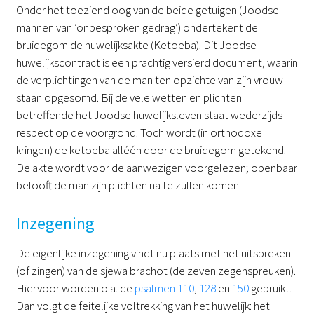
Onder het toeziend oog van de beide getuigen (Joodse
mannen van ‘onbesproken gedrag’) ondertekent de
bruidegom de huwelijksakte (Ketoeba). Dit Joodse
huwelijkscontract is een prachtig versierd document, waarin
de verplichtingen van de man ten opzichte van zijn vrouw
staan opgesomd. Bij de vele wetten en plichten
betreffende het Joodse huwelijksleven staat wederzijds
respect op de voorgrond. Toch wordt (in orthodoxe
kringen) de ketoeba alléén door de bruidegom getekend.
De akte wordt voor de aanwezigen voorgelezen; openbaar
belooft de man zijn plichten na te zullen komen.
Inzegening
De eigenlijke inzegening vindt nu plaats met het uitspreken
(of zingen) van de sjewa brachot (de zeven zegenspreuken).
Hiervoor worden o.a. de
psalmen 110
,
128
en
150
gebruikt.
Dan volgt de feitelijke voltrekking van het huwelijk: het