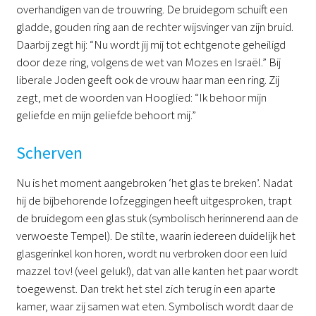
overhandigen van de trouwring. De bruidegom schuift een
gladde, gouden ring aan de rechter wijsvinger van zijn bruid.
Daarbij zegt hij: “Nu wordt jij mij tot echtgenote geheiligd
door deze ring, volgens de wet van Mozes en Israël.” Bij
liberale Joden geeft ook de vrouw haar man een ring. Zij
zegt, met de woorden van Hooglied: “Ik behoor mijn
geliefde en mijn geliefde behoort mij.”
Scherven
Nu is het moment aangebroken ‘het glas te breken’. Nadat
hij de bijbehorende lofzeggingen heeft uitgesproken, trapt
de bruidegom een glas stuk (symbolisch herinnerend aan de
verwoeste Tempel). De stilte, waarin iedereen duidelijk het
glasgerinkel kon horen, wordt nu verbroken door een luid
mazzel tov! (veel geluk!), dat van alle kanten het paar wordt
toegewenst. Dan trekt het stel zich terug in een aparte
kamer, waar zij samen wat eten. Symbolisch wordt daar de