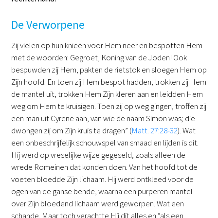
De Verworpene
Zij vielen op hun knieën voor Hem neer en bespotten Hem
met de woorden: Gegroet, Koning van de Joden! Ook
bespuwden zij Hem, pakten de rietstok en sloegen Hem op
Zijn hoofd. En toen zij Hem bespot hadden, trokken zij Hem
de mantel uit, trokken Hem Zijn kleren aan en leidden Hem
weg om Hem te kruisigen. Toen zij op weg gingen, troffen zij
een man uit Cyrene aan, van wie de naam Simon was; die
dwongen zij om Zijn kruis te dragen” (
Matt. 27:28-32
). Wat
een onbeschrijfelijk schouwspel van smaad en lijden is dit.
Hij werd op vreselijke wijze gegeseld, zoals alleen de
wrede Romeinen dat konden doen. Van het hoofd tot de
voeten bloedde Zijn lichaam. Hij werd ontkleed voor de
ogen van de ganse bende, waarna een purperen mantel
over Zijn bloedend lichaam werd geworpen. Wat een
schande. Maar toch verachtte Hij dit alles en “als een