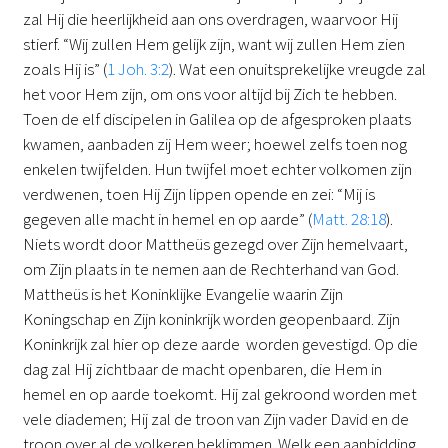
zal Hij die heerlijkheid aan ons overdragen, waarvoor Hij
stierf. “Wij zullen Hem gelijk zijn, want wij zullen Hem zien
zoals Hij is” (
1 Joh. 3:2
). Wat een onuitsprekelijke vreugde zal
het voor Hem zijn, om ons voor altijd bij Zich te hebben.
Toen de elf discipelen in Galilea op de afgesproken plaats
kwamen, aanbaden zij Hem weer; hoewel zelfs toen nog
enkelen twijfelden. Hun twijfel moet echter volkomen zijn
verdwenen, toen Hij Zijn lippen opende en zei: “Mij is
gegeven alle macht in hemel en op aarde” (
Matt. 28:18
).
Niets wordt door Mattheüs gezegd over Zijn hemelvaart,
om Zijn plaats in te nemen aan de Rechterhand van God.
Mattheüs is het Koninklijke Evangelie waarin Zijn
Koningschap en Zijn koninkrijk worden geopenbaard. Zijn
Koninkrijk zal hier op deze aarde worden gevestigd. Op die
dag zal Hij zichtbaar de macht openbaren, die Hem in
hemel en op aarde toekomt. Hij zal gekroond worden met
vele diademen; Hij zal de troon van Zijn vader David en de
troon over al de volkeren beklimmen. Welk een aanbidding