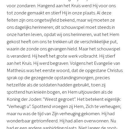
voor zondaren. Hangend aan het Kruis werd Hij voor ons
tot zonde gemaakt en stierf Hij in onze plaats. Al deze
feiten zijn ons ongetwijfeld bekend, maar wij moeten ze
ons dagelijks herinneren; dit schouwspel moet steeds in
onze harten leven, opdat wij ons herinneren, wat het Hem
gekost heeft om ons te trekken uit de verschrikkelijke put,
waarin de zonde ons gevangen hield. Maar het schouwspel
is veranderd. Hij heeft het grote werk volbracht. Hij stierf
aan het Kruis. Hij werd begraven. Volgens het Evangelie van
Mattheüs was het eerste woord, dat de opgestane Christus
sprak op die gezegende opstandingsmorgen, precies
hetzelfde als de soldaten hadden gebruikt, toen zij
spottend hun knieën bogen, en Hem uitjouwden als de
Koning der Joden: “Weest gegroet”. Het betekent eigenlijk:
“Verheugt u”. Spottend vroegen zij Hem, Zich te verheugen;
maar nu was de tijd van Zijn verheuging gekomen. Hij had
wonderbaar getriomfeerd. Hij had allen overwonnen. Nu
had er een andere aanbidding plaats. Niet langer de spot-