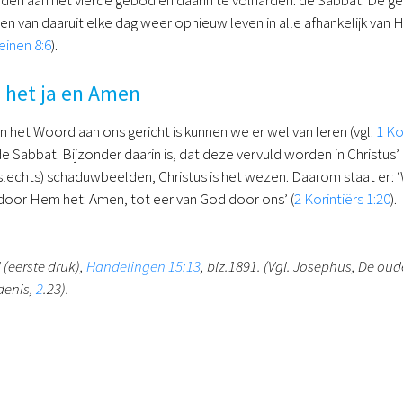
 van daaruit elke dag weer opnieuw leven in alle afhankelijk van 
inen 8:6
).
is het ja en Amen
in het Woord aan ons gericht is kunnen we er wel van leren (vgl.
1 Ko
 de Sabbat. Bijzonder daarin is, dat deze vervuld worden in Christ
(slechts) schaduwbeelden, Christus is het wezen. Daarom staat er: ‘
door Hem het: Amen, tot eer van God door ons’ (
2 Korintiërs 1:20
).
 (eerste druk),
Handelingen 15:13
, blz.1891. (Vgl. Josephus, De o
denis,
2
.23).