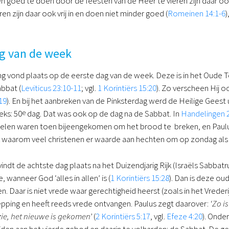
goed te doen door de feesten van de Heer te vieren zijn daar ook vr
ren zijn daar ook vrij in en doen niet minder goed (
Romeinen 14:1-6
)
ag van de week
ng vond plaats op de eerste dag van de week. Deze is in het Oude T
abbat (
Leviticus 23:10-11
; vgl.
1 Korintiërs 15:20
). Zo verscheen Hij o
19
). En bij het aanbreken van de Pinksterdag werd de Heilige Geest u
eks: 50
e
dag. Dat was ook op de dag na de Sabbat. In
Handelingen 
pelen waren toen bijeengekomen om het brood te breken, en Paulu
ijk waarom veel christenen er waarde aan hechten om op zondag a
vindt de achtste dag plaats na het Duizendjarig Rijk (Israëls Sabba
 wanneer God ‘alles in allen’ is (
1 Korintiërs 15:28
). Dan is deze ou
 Daar is niet vrede waar gerechtigheid heerst (zoals in het Vrede
pping en heeft reeds vrede ontvangen. Paulus zegt daarover:
‘Zo i
zie, het nieuwe is gekomen’
(
2 Korintiërs 5:17
, vgl.
Efeze 4:20
). Onde
ijden aan het vierde gebod en daarin te volharden: de Sabbat. De ge