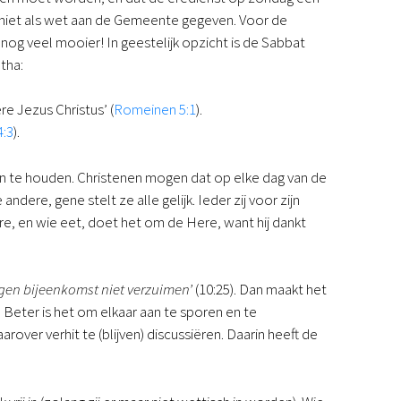
t niet als wet aan de Gemeente gegeven. Voor de
nog veel mooier! In geestelijk opzicht is de Sabbat
otha:
e Jezus Christus’ (
Romeinen 5:1
).
:3
).
te houden. Christenen mogen dat op elke dag van de
ndere, gene stelt ze alle gelijk. Ieder zij voor zijn
e, en wie eet, doet het om de Here, want hij dankt
gen bijeenkomst niet verzuimen’
(10:25). Dan maakt het
Beter is het om elkaar aan te sporen en te
er verhit te (blijven) discussiëren. Daarin heeft de