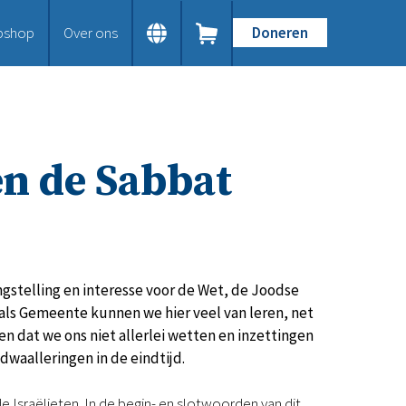
bshop
Over ons
Doneren
Home
Dit doen we
Bijbels op maat
Gods Woord aanbieden
en de Sabbat
Samenwerken en toerusten
Humanitaire hulp
Onze Bijbeluitgaven
Doe mee
Word vriend
Doneer
angstelling en interesse voor de Wet, de Joodse
Bid mee
 als Gemeente kunnen we hier veel van leren, net
Schenkingen en legaten
n dat we ons niet allerlei wetten en inzettingen
Nodig ons uit
 dwaalleringen in de eindtijd.
Voor jou
Kennisbank
 Israëlieten. In de begin- en slotwoorden van dit