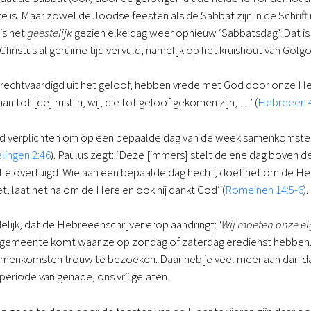
is. Maar zowel de Joodse feesten als de Sabbat zijn in de Schrif
 is het
geestelijk
gezien elke dag weer opnieuw ‘Sabbatsdag’. Dat is 
 Christus al geruime tijd vervuld, namelijk op het kruishout van Golg
gerechtvaardigd uit het geloof, hebben vrede met God door onze Her
aan tot [de] rust in, wij, die tot geloof gekomen zijn, …’ (
Hebreeën 4
verplichten om op een bepaalde dag van de week samenkomsten 
lingen 2:46
). Paulus zegt: ‘Deze [immers] stelt de ene dag boven de a
lle overtuigd. Wie aan een bepaalde dag hecht, doet het om de Her
t, laat het na om de Here en ook hij dankt God’ (
Romeinen 14:5-6
).
delijk, dat de Hebreeënschrijver erop aandringt:
‘Wij moeten onze ei
een gemeente komt waar ze op zondag of zaterdag eredienst hebben. 
nkomsten trouw te bezoeken. Daar heb je veel meer aan dan daarov
periode van genade, ons vrij gelaten.