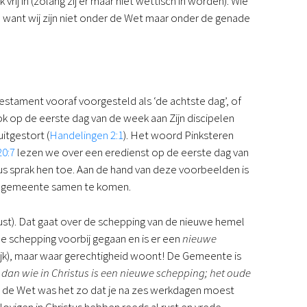
ij in (zolang zij er maar niet wettisch in worden). Wie
, want wij zijn niet onder de Wet maar onder de genade
estament vooraf voorgesteld als ‘de achtste dag’, of
ok op de eerste dag van de week aan Zijn discipelen
itgestort (
Handelingen 2:1
). Het woord Pinksteren
20:7
lezen we over een eredienst op de eerste dag van
s sprak hen toe. Aan de hand van deze voorbeelden is
ls gemeente samen te komen.
trust). Dat gaat over de schepping van de nieuwe hemel
de schepping voorbij gegaan en is er een
nieuwe
rijk), maar waar gerechtigheid woont! De Gemeente is
s dan wie in Christus is een nieuwe schepping; het oude
r de Wet was het zo dat je na zes werkdagen moest
lovigen in Christus hebben reeds al rust en vrede