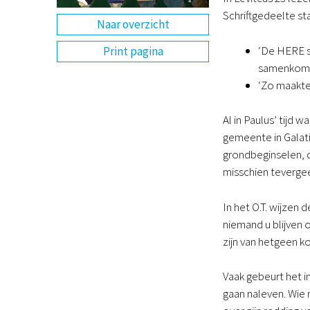
Schriftgedeelte st
Naar overzicht
‘De HERE s
Print pagina
samenkomste
‘Zo maakt
Al in Paulus’ tijd
gemeente in Galati
grondbeginselen, di
misschien tevergee
In het O.T. wijzen 
niemand u blijven 
zijn van hetgeen 
Vaak gebeurt het i
gaan naleven. Wie 