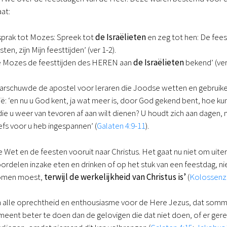
aat:
prak tot Mozes: Spreek tot
de Israëlieten
en zeg tot hen: De feest
n, zijn Mijn feesttijden’ (ver 1-2).
e Mozes de feesttijden des HEREN aan
de Israëlieten
bekend’ (ver
 waarschuwde de apostel voor leraren die Joodse wetten en gebruike
ë: ‘en nu u God kent, ja wat meer is, door God gekend bent, hoe k
e u weer van tevoren af aan wilt dienen? U houdt zich aan dagen, maa
fs voor u heb ingespannen’ (
Galaten 4:9-11
).
de Wet en de feesten vooruit naar Christus. Het gaat nu niet om uite
oordelen inzake eten en drinken of op het stuk van een feestdag, 
komen moest,
terwijl de werkelijkheid van Christus is’
(
Kolossenz
n alle oprechtheid en enthousiasme voor de Here Jezus, dat sommig
meent beter te doen dan de gelovigen die dat niet doen, of er gerec