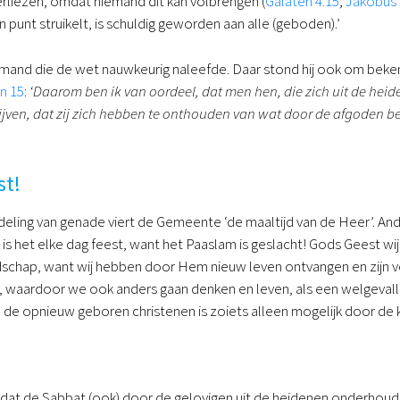
verliezen, omdat niemand dit kan volbrengen (
Galaten 4:15
;
Jakobus 
 punt struikelt, is schuldig geworden aan alle (geboden).’
mand die de wet nauwkeurig naleefde. Daar stond hij ook om beke
n 15
:
‘
Daarom ben ik van oordeel, dat men hen, die zich uit de heide
ven, dat zij zich hebben te onthouden van wat door de afgoden bezo
st!
eling van genade viert de Gemeente ‘de maaltijd van de Heer’. Ander
 is het elke dag feest, want het Paaslam is geslacht! Gods Geest wi
jdschap, want wij hebben door Hem nieuw leven ontvangen en zijn 
 waardoor we ook anders gaan denken en leven, als een welgevallig 
In de opnieuw geboren christenen is zoiets alleen mogelijk door de 
t de Sabbat (ook) door de gelovigen uit de heidenen onderhoud