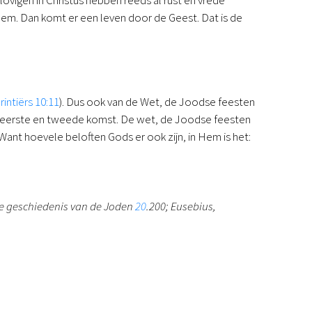
Hem. Dan komt er een leven door de Geest. Dat is de
rintiërs 10:11
). Dus ook van de Wet, de Joodse feesten
us’ eerste en tweede komst. De wet, de Joodse feesten
Want hoevele beloften Gods er ook zijn, in Hem is het:
ude geschiedenis van de Joden
20
.200; Eusebius,