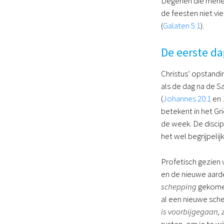
Degenen die menen 
de feesten niet vie
(
Galaten 5:1
).
De eerste d
Christus’ opstandi
als de dag na de S
(
Johannes 20:1
en
betekent in het Gri
de week. De disci
het wel begrijpel
Profetisch gezien 
en de nieuwe aarde,
schepping
gekomen.
al een nieuwe sche
is voorbijgegaan, 
rusten, om je te w