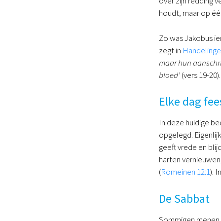
over zijn redding 
houdt, maar op één
Zo was Jakobus ie
zegt in
Handelinge
maar hun aanschrij
bloed’
(vers 19-20).
Elke dag fee
In deze huidige bed
opgelegd. Eigenlijk
geeft vrede en bli
harten vernieuwen,
(
Romeinen 12:1
). 
De Sabbat
Sommigen menen da