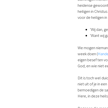
heidense gewoonte 
heiligen in Christus
voor de heiligen in
‘Wij dan, 
‘Want wij g
We mogen niemand 
week doen (
Hande
eigen besef ten vo
God; en wie niet ee
Dit is toch wel dui
niet uit of je in 
bemoedigen de same
Here, in deze heils