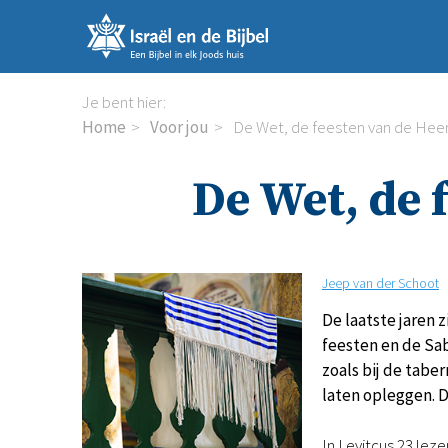
Sla
links
over
Spring
Je bent hier:
naar
Home
Voor jou
De Wet, de feesten van de Heer
de
inhoud
De Wet, de 
Spring
naar
de
navigatie
Jeep van der Schoot
De laatste jaren 
feesten en de Sab
zoals bij de tabe
laten opleggen. D
In Levitcus 23 lez