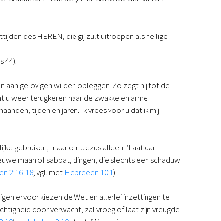
Podcast
Magazine
Digitale nieuwsbrief
tijden des HEREN, die gij zult uitroepen als heilige
Agenda
Kinderwerk
s 44).
Jongerenwerk
Het Studiehuis (cursus)
n aan gelovigen wilden opleggen. Zo zegt hij tot de
Webshop
unt u weer terugkeren naar de zwakke en arme
Over ons
nden, tijden en jaren. Ik vrees voor u dat ik mij
Onze visie
Geschiedenis
Actueel
rlijke gebruiken, maar om Jezus alleen: ‘Laat dan
ANBI
nieuwe maan of sabbat, dingen, die slechts een schaduw
Veelgestelde vragen
en 2:16-18
; vgl. met
Hebreeën 10:1
).
Contact
Doneren
en ervoor kiezen de Wet en allerlei inzettingen te
htigheid door verwacht, zal vroeg of laat zijn vreugde