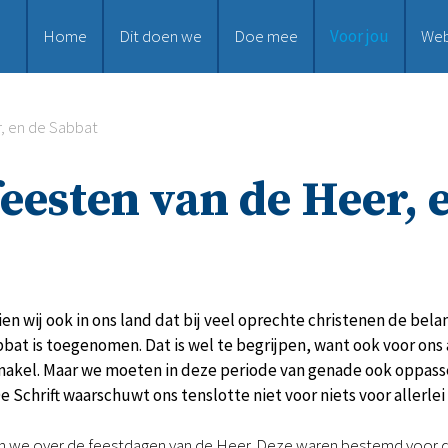
Home
Dit doen we
Doe mee
Voor jou
We
, en de Sabbat
feesten van de Heer, 
zien wij ook in ons land dat bij veel oprechte christenen de bel
bat is toegenomen. Dat is wel te begrijpen, want ook voor ons
rnakel. Maar we moeten in deze periode van genade ook oppasse
e Schrift waarschuwt ons tenslotte niet voor niets voor allerlei
en we over de feestdagen van de Heer. Deze waren bestemd voor de