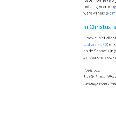
ontvangen en mogen
ware vrijheid (
Rome
In Christus 
Hoewel niet alles 
(
Johannes 7:2
) en
en de Sabbat zijn 
Ja; daarom is ook 
Voetnoot:
1. HSV-Studiebijbel
Kerkelijke Geschie