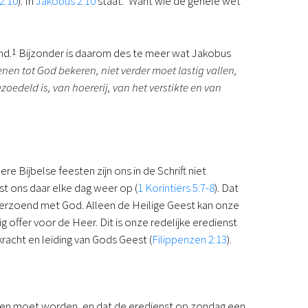
2:10
). In
Jakobus 2:10
staat: ‘Want wie de gehele wet
nd.
1
Bijzonder is daarom des te meer wat Jakobus
nen tot God bekeren, niet verder moet lastig vallen,
edeld is, van hoererij, van het verstikte en van
e Bijbelse feesten zijn ons in de Schrift niet
jst ons daar elke dag weer op (
1 Korintiërs 5:7-8
). Dat
verzoend met God. Alleen de Heilige Geest kan onze
offer voor de Heer. Dit is onze redelijke eredienst
kracht en leiding van Gods Geest (
Filippenzen 2:13
).
en moet worden, en dat de eredienst op zondag een