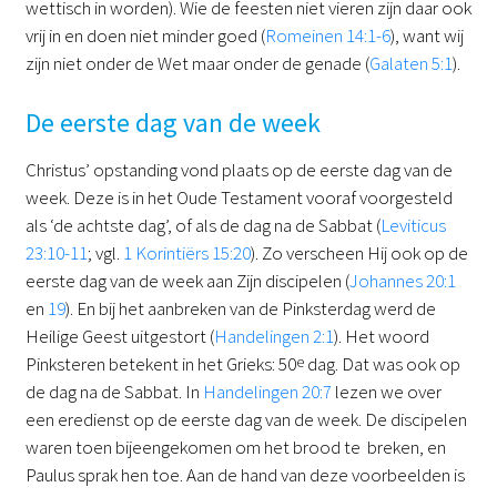
wettisch in worden). Wie de feesten niet vieren zijn daar ook
vrij in en doen niet minder goed (
Romeinen 14:1-6
), want wij
zijn niet onder de Wet maar onder de genade (
Galaten 5:1
).
De eerste dag van de week
Christus’ opstanding vond plaats op de eerste dag van de
week. Deze is in het Oude Testament vooraf voorgesteld
als ‘de achtste dag’, of als de dag na de Sabbat (
Leviticus
23:10-11
; vgl.
1 Korintiërs 15:20
). Zo verscheen Hij ook op de
eerste dag van de week aan Zijn discipelen (
Johannes 20:1
en
19
). En bij het aanbreken van de Pinksterdag werd de
Heilige Geest uitgestort (
Handelingen 2:1
). Het woord
Pinksteren betekent in het Grieks: 50
e
dag. Dat was ook op
de dag na de Sabbat. In
Handelingen 20:7
lezen we over
een eredienst op de eerste dag van de week. De discipelen
waren toen bijeengekomen om het brood te breken, en
Paulus sprak hen toe. Aan de hand van deze voorbeelden is