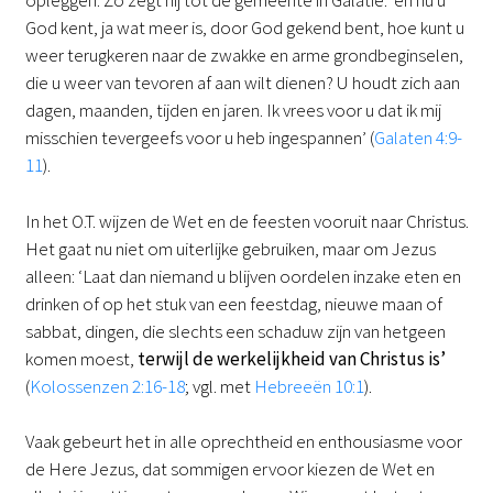
opleggen. Zo zegt hij tot de gemeente in Galatië: ‘en nu u
God kent, ja wat meer is, door God gekend bent, hoe kunt u
weer terugkeren naar de zwakke en arme grondbeginselen,
die u weer van tevoren af aan wilt dienen? U houdt zich aan
dagen, maanden, tijden en jaren. Ik vrees voor u dat ik mij
misschien tevergeefs voor u heb ingespannen’ (
Galaten 4:9-
11
).
In het O.T. wijzen de Wet en de feesten vooruit naar Christus.
Het gaat nu niet om uiterlijke gebruiken, maar om Jezus
alleen: ‘Laat dan niemand u blijven oordelen inzake eten en
drinken of op het stuk van een feestdag, nieuwe maan of
sabbat, dingen, die slechts een schaduw zijn van hetgeen
komen moest,
terwijl de werkelijkheid van Christus is’
(
Kolossenzen 2:16-18
; vgl. met
Hebreeën 10:1
).
Vaak gebeurt het in alle oprechtheid en enthousiasme voor
de Here Jezus, dat sommigen ervoor kiezen de Wet en