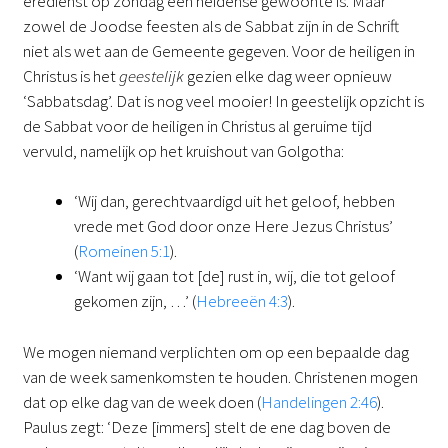
eredienst op zondag een heidense gewoonte is. Maar
zowel de Joodse feesten als de Sabbat zijn in de Schrift
niet als wet aan de Gemeente gegeven. Voor de heiligen in
Christus is het
geestelijk
gezien elke dag weer opnieuw
‘Sabbatsdag’. Dat is nog veel mooier! In geestelijk opzicht is
de Sabbat voor de heiligen in Christus al geruime tijd
vervuld, namelijk op het kruishout van Golgotha:
‘Wij dan, gerechtvaardigd uit het geloof, hebben
vrede met God door onze Here Jezus Christus’
(
Romeinen 5:1
).
‘Want wij gaan tot [de] rust in, wij, die tot geloof
gekomen zijn, …’ (
Hebreeën 4:3
).
We mogen niemand verplichten om op een bepaalde dag
van de week samenkomsten te houden. Christenen mogen
dat op elke dag van de week doen (
Handelingen 2:46
).
Paulus zegt: ‘Deze [immers] stelt de ene dag boven de