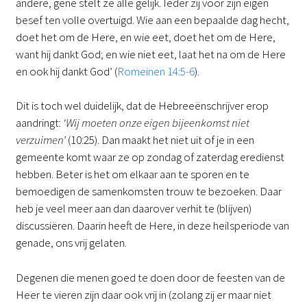
andere, gene stelt ze alle gelijk. Ieder zij voor zijn eigen
besef ten volle overtuigd. Wie aan een bepaalde dag hecht,
doet het om de Here, en wie eet, doet het om de Here,
want hij dankt God; en wie niet eet, laat het na om de Here
en ook hij dankt God’ (
Romeinen 14:5-6
).
Dit is toch wel duidelijk, dat de Hebreeënschrijver erop
aandringt:
‘Wij moeten onze eigen bijeenkomst niet
verzuimen’
(10:25). Dan maakt het niet uit of je in een
gemeente komt waar ze op zondag of zaterdag eredienst
hebben. Beter is het om elkaar aan te sporen en te
bemoedigen de samenkomsten trouw te bezoeken. Daar
heb je veel meer aan dan daarover verhit te (blijven)
discussiëren. Daarin heeft de Here, in deze heilsperiode van
genade, ons vrij gelaten.
Degenen die menen goed te doen door de feesten van de
Heer te vieren zijn daar ook vrij in (zolang zij er maar niet