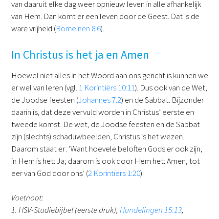
van daaruit elke dag weer opnieuw leven in alle afhankelijk
van Hem. Dan komt er een leven door de Geest. Dat is de
ware vrijheid (
Romeinen 8:6
).
In Christus is het ja en Amen
Hoewel niet alles in het Woord aan ons gericht is kunnen we
er wel van leren (vgl.
1 Korintiërs 10:11
). Dus ook van de Wet,
de Joodse feesten (
Johannes 7:2
) en de Sabbat. Bijzonder
daarin is, dat deze vervuld worden in Christus’ eerste en
tweede komst. De wet, de Joodse feesten en de Sabbat
zijn (slechts) schaduwbeelden, Christus is het wezen.
Daarom staat er: ‘Want hoevele beloften Gods er ook zijn,
in Hem is het: Ja; daarom is ook door Hem het: Amen, tot
eer van God door ons’ (
2 Korintiërs 1:20
).
Voetnoot:
1. HSV-Studiebijbel (eerste druk),
Handelingen 15:13
,