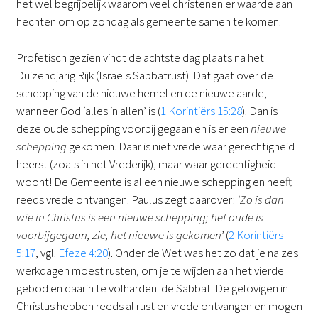
het wel begrijpelijk waarom veel christenen er waarde aan
hechten om op zondag als gemeente samen te komen.
Profetisch gezien vindt de achtste dag plaats na het
Duizendjarig Rijk (Israëls Sabbatrust). Dat gaat over de
schepping van de nieuwe hemel en de nieuwe aarde,
wanneer God ‘alles in allen’ is (
1 Korintiërs 15:28
). Dan is
deze oude schepping voorbij gegaan en is er een
nieuwe
schepping
gekomen. Daar is niet vrede waar gerechtigheid
heerst (zoals in het Vrederijk), maar waar gerechtigheid
woont! De Gemeente is al een nieuwe schepping en heeft
reeds vrede ontvangen. Paulus zegt daarover:
‘Zo is dan
wie in Christus is een nieuwe schepping; het oude is
voorbijgegaan, zie, het nieuwe is gekomen’
(
2 Korintiërs
5:17
, vgl.
Efeze 4:20
). Onder de Wet was het zo dat je na zes
werkdagen moest rusten, om je te wijden aan het vierde
gebod en daarin te volharden: de Sabbat. De gelovigen in
Christus hebben reeds al rust en vrede ontvangen en mogen