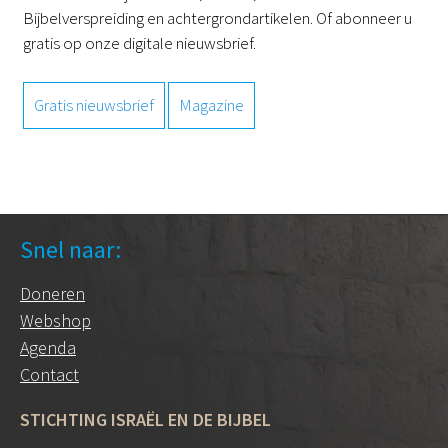
Bijbelverspreiding en achtergrondartikelen. Of abonneer u
gratis op onze digitale nieuwsbrief.
Gratis nieuwsbrief
Magazine
Snel naar:
Doneren
Webshop
Agenda
Contact
STICHTING ISRAËL EN DE BIJBEL