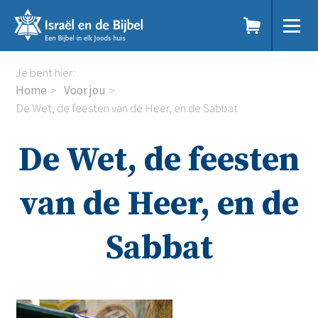
Sla
links
over
Spring
Home
Je bent hier:
naar
Dit doen we
Home
Voor jou
de
Doe mee
De Wet, de feesten van de Heer, en de Sabbat
inhoud
Voor jou
Spring
Kennisbank
De Wet, de feesten
naar
Podcast
de
Magazine
navigatie
Digitale nieuwsbrief
van de Heer, en de
Agenda
Kinderwerk
Sabbat
Jongerenwerk
Het Studiehuis (cursus)
Webshop
Over ons