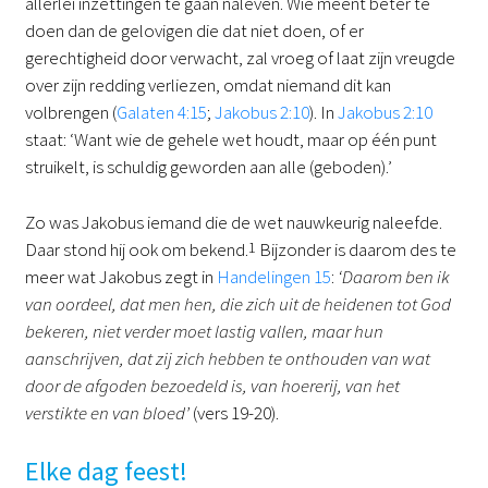
allerlei inzettingen te gaan naleven. Wie meent beter te
doen dan de gelovigen die dat niet doen, of er
gerechtigheid door verwacht, zal vroeg of laat zijn vreugde
over zijn redding verliezen, omdat niemand dit kan
volbrengen (
Galaten 4:15
;
Jakobus 2:10
). In
Jakobus 2:10
staat: ‘Want wie de gehele wet houdt, maar op één punt
struikelt, is schuldig geworden aan alle (geboden).’
Zo was Jakobus iemand die de wet nauwkeurig naleefde.
Daar stond hij ook om bekend.
1
Bijzonder is daarom des te
meer wat Jakobus zegt in
Handelingen 15
:
‘
Daarom ben ik
van oordeel, dat men hen, die zich uit de heidenen tot God
bekeren, niet verder moet lastig vallen, maar hun
aanschrijven, dat zij zich hebben te onthouden van wat
door de afgoden bezoedeld is, van hoererij, van het
verstikte en van bloed’
(vers 19-20).
Elke dag feest!