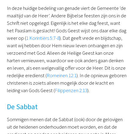
In deze huidige bedeling van genade viert de Gemeente ‘de
maaltijd van de Heer’. Andere Bijbelse feesten zijn ons in de
Schrift niet opgelegd. Eigenlijk is het elke dag feest, want
het Paaslam is geslacht! Gods Geest wijst ons daar elke dag
weer op (
1 Korintiërs 5:7-8
). Dat geeft vrede en blijdschap,
want wij hebben door Hem nieuw leven ontvangen en zijn
verzoend met God. Alleen de Heilige Geest kan onze
harten vernieuwen, waardoor we ook anders gaan denken
en leven, als een welgevallig offer voor de Heer. Dit is onze
redelijke eredienst (
Romeinen 12:1
). In de opnieuw geboren
christenen is zoiets alleen mogelijk door de kracht en
leiding van Gods Geest (
Filippenzen 2:13
).
De Sabbat
Sommigen menen dat de Sabbat (ook) door de gelovigen
uit de heidenen onderhouden moet worden, en dat de