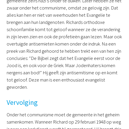
gemeente zelfs nazi’s onder te duiken. Later hebben ze het
zwaar onder het communisme, omdat ze gelovig zijn. Dat
alles kan hen er niet van weerhouden het Evangelie te
brengen aan hun landgenoten. Richards orthodoxe
schoonfamilie komt tot geloof wanneer ze de verandering
in zijn leven zien en ook de profetieën gaan lezen. Maar ook
overtuigde antisemieten komen onder de indruk. Na een
preek van Richard gehoord te hebben trekt een van hen zijn
conclusies: “De Bijbel zegt dat het Evangelie eerst voor de
Jood is, en ook voor de Griek. Maar Jodenhaters komen
nergens aan bod!” Hij geeft zijn antisemitisme op en komt
tot geloof. Deze man is een enthousiast evangelist
geworden.
Vervolging
Onder het communisme moet de gemeente in het geheim
samenkomen. Wanneer Richard op 29 februari 1948 op weg