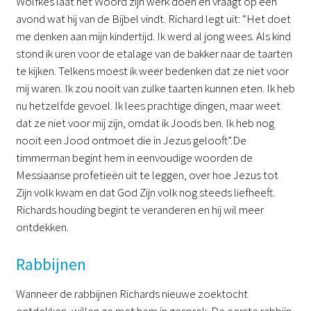
Wölfkes laat het Woord zijn werk doen en vraagt op een
avond wat hij van de Bijbel vindt. Richard legt uit: “Het doet
me denken aan mijn kindertijd. Ik werd al jong wees. Als kind
stond ik uren voor de etalage van de bakker naar de taarten
te kijken. Telkens moest ik weer bedenken dat ze niet voor
mij waren. Ik zou nooit van zulke taarten kunnen eten. Ik heb
nu hetzelfde gevoel. Ik lees prachtige dingen, maar weet
dat ze niet voor mij zijn, omdat ik Joods ben. Ik heb nog
nooit een Jood ontmoet die in Jezus gelooft”.De
timmerman begint hem in eenvoudige woorden de
Messiaanse profetieën uit te leggen, over hoe Jezus tot
Zijn volk kwam en dat God Zijn volk nog steeds liefheeft.
Richards houding begint te veranderen en hij wil meer
ontdekken.
Rabbijnen
Wanneer de rabbijnen Richards nieuwe zoektocht