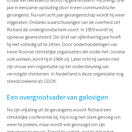
is naar een kerkdienst wordt hij gearresteerd. Hij brengt drie
jaar in eenzame opsluiting door in een communistische
gevangenis. Na ruim acht jaar gevangenschap wordt hij weer
vrijgelaten. Ondanks waarschuwingen van de overheid zet
Richard de ondergrondse kerk voort. In 1959 wordt hij
opnieuw gearresteerd. De straf van vijfentwintig jaar hoeft
hij niet volledig uit te zitten. Door onderhandelingen van
twee Noorse christelijke organisaties die onder het Joodse
volk werken, komt hij in 1964 vrij. Later richt hij samen met
zijn vrouw een organisatie op ter ondersteuning van
vervolgde christenen. In Nederland is deze organisatie nog
steeds bekend als SDOK.
Een overgrootvader van gelovigen
Na zijn vrijlating uit de gevangenis woont Richard een
christelijke conferentie bij. Hij is nog niet sterk genoeg om
weer te preken, maar wordt wel gevraagd om zijn
getuigenis te geven. Terwijl hij vertelt, ziet hij dat in het