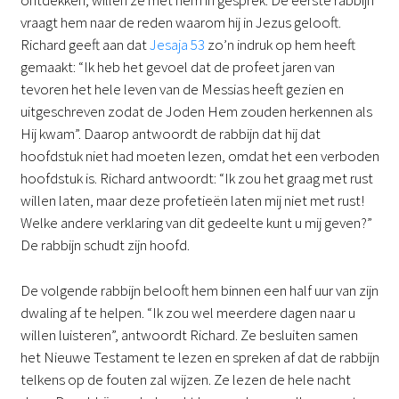
ontdekken, willen ze met hem in gesprek. De eerste rabbijn
vraagt hem naar de reden waarom hij in Jezus gelooft.
Richard geeft aan dat
Jesaja 53
zo’n indruk op hem heeft
gemaakt: “Ik heb het gevoel dat de profeet jaren van
tevoren het hele leven van de Messias heeft gezien en
uitgeschreven zodat de Joden Hem zouden herkennen als
Hij kwam”. Daarop antwoordt de rabbijn dat hij dat
hoofdstuk niet had moeten lezen, omdat het een verboden
hoofdstuk is. Richard antwoordt: “Ik zou het graag met rust
willen laten, maar deze profetieën laten mij niet met rust!
Welke andere verklaring van dit gedeelte kunt u mij geven?”
De rabbijn schudt zijn hoofd.
De volgende rabbijn belooft hem binnen een half uur van zijn
dwaling af te helpen. “Ik zou wel meerdere dagen naar u
willen luisteren”, antwoordt Richard. Ze besluiten samen
het Nieuwe Testament te lezen en spreken af dat de rabbijn
telkens op de fouten zal wijzen. Ze lezen de hele nacht