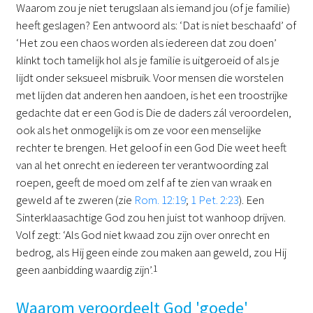
Waarom zou je niet terugslaan als iemand jou (of je familie)
heeft geslagen? Een antwoord als: ‘Dat is niet beschaafd’ of
‘Het zou een chaos worden als iedereen dat zou doen’
klinkt toch tamelijk hol als je familie is uitgeroeid of als je
lijdt onder seksueel misbruik. Voor mensen die worstelen
met lijden dat anderen hen aandoen, is het een troostrijke
gedachte dat er een God is Die de daders zál veroordelen,
ook als het onmogelijk is om ze voor een menselijke
rechter te brengen. Het geloof in een God Die weet heeft
van al het onrecht en iedereen ter verantwoording zal
roepen, geeft de moed om zelf af te zien van wraak en
geweld af te zweren (zie
Rom. 12:19
;
1 Pet. 2:23
). Een
Sinterklaasachtige God zou hen juist tot wanhoop drijven.
Volf zegt: ‘Als God niet kwaad zou zijn over onrecht en
bedrog, als Hij geen einde zou maken aan geweld, zou Hij
geen aanbidding waardig zijn’.
1
Waarom veroordeelt God 'goede'