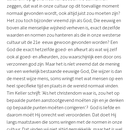
zeggen, dat wat in onze cultuur op dit toevallige moment
normaal gevonden wordt, ook altijd juist zou moeten zijn?
Het zou toch bijzonder vreemd zijn als God, Die eeuwig en
boven alle menselijke wijsheid verheven is, exact dezelfde
waarden en normen zou hanteren als die in onze westerse
cultuur uit de 21e eeuw gewoon gevonden worden? Een
God die exact hetzelfde goed- en afkeurt als wat wij zelf
ook al goed- en afkeurden, zou waarschijnlijk een door ons
verzonnen god zijn. Maar het is níet vreemd dat de mening
van een werkelijk bestaande eeuwige God, Die wijzer is dan
de meest wijze mens, soms wringt met wat mensen op een
heel specifieke tijd en plaats in de wereld normaal vinden.
Tim Keller schrijft: ‘Als het christendom waar is, zou het op
bepaalde punten aanstootgevend moéten zijn en je denken
op bepaalde punten moéten corrigeren’.
3
God is liefde en
daarom moét Hij onrecht wel veroordelen. Dat doet Hij
langs maatstaven die soms wringen met de normen in onze
cultuur. Dat vinden wij niet altijd gemakkelijk, maar het is wel