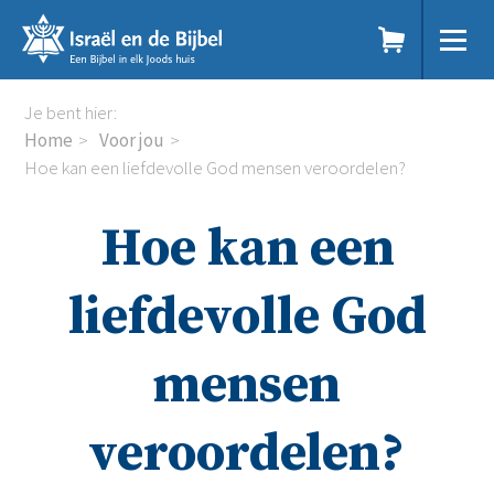
Sla
links
over
Spring
Home
Je bent hier:
naar
Dit doen we
Home
Voor jou
de
Doe mee
Hoe kan een liefdevolle God mensen veroordelen?
inhoud
Voor jou
Spring
Kennisbank
Hoe kan een
naar
Podcast
de
Magazine
navigatie
Digitale nieuwsbrief
liefdevolle God
Agenda
Kinderwerk
mensen
Jongerenwerk
Het Studiehuis (cursus)
Webshop
veroordelen?
Over ons