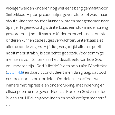
Vroeger werden kinderen nog wel eens bang gemaakt voor
Sinterklaas. Hij kon je cadeautjes geven als je lief was, maar
stoute kinderen zouden kunnen worden meegenomen naar
Spanje. Tegenwoordig is Sinterklaas een stuk minder streng
geworden. Hij houdt van alle kinderen en zelfs de stoutste
kinderen kunnen cadeautjes verwachten. Sinterklaas ziet
alles door de vingers. Hij is lief, vergoelijkt alles en geeft
nooit meer straf: hij is een echte goedzak. Voor sommige
mensen is zo’n Sinterklaas het ideaalbeeld van hoe God
zou moeten zijn. ‘God is liefde’ is een populaire Bijbeltekst
(
1 Joh. 4:8
) en daaruit concludeert men dan graag, dat God
dus ook nooit zou oordelen. Oordelen associëren we
immers met repressie en onderdrukking, met inperking en
elkaar geen ruimte geven. Nee, als God een God van liefde
is, dan zou Hij alles goedvinden en nooit dreigen met straf
…