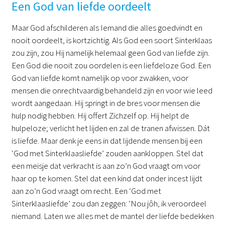
Een God van liefde oordeelt
Maar God afschilderen als Iemand die alles goedvindt en
nooit oordeelt, is kortzichtig. Als God een soort Sinterklaas
zou zijn, zou Hij namelijk helemaal geen God van liefde zijn.
Een God die nooit zou oordelen is een liefdeloze God. Een
God van liefde komt namelijk op voor zwakken, voor
mensen die onrechtvaardig behandeld zijn en voor wie leed
wordt aangedaan. Hij springt in de bres voor mensen die
hulp nodig hebben. Hij offert Zichzelf op. Hij helpt de
hulpeloze; verlicht het lijden en zal de tranen afwissen. Dát
is liefde. Maar denk je eens in dat lijdende mensen bij een
‘God met Sinterklaasliefde’ zouden aankloppen. Stel dat
een meisje dat verkracht is aan zo’n God vraagt om voor
haar op te komen. Stel dat een kind dat onder incest lijdt
aan zo’n God vraagt om recht. Een ‘God met
Sinterklaasliefde’ zou dan zeggen: ‘Nou jôh, ik veroordeel
niemand. Laten we alles met de mantel der liefde bedekken