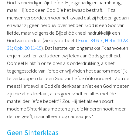
God is oneindig in Zijn liefde. Hij is genadig en barmhartig,
maar Hij is ook een God Die het kwaad bestraft. Hij zal
mensen veroordelen voor het kwaad dat zij hebben gedaan
en waar zij geen berouw over hebben. God is een God van
liefde, maar volgens de Bijbel óók heel nadrukkelijk een
God van oordeel (zie bijvoorbeeld
Exod. 34:6-7
;
Hebr. 10:28-
31
;
Opb. 20:11-15
). Dat laatste kan ongemakkelijk aanvoelen
en je misschien zelfs doen twijfelen aan Gods goedheid.
Oordeel klinkt in onze oren als onderdrukking, als het
tegengestelde van liefde en wij vinden het daarom moeilijk
te verkroppen dat een God van liefde óók oordeelt. Zou de
meest liefdevolle God die denkbaar is niet een God moeten
zijn die alles toelaat, alles goed vindt en alles met ‘de
mantel der liefde bedekt’? Zou Hij niet als een soort
moderne Sinterklaas moeten zijn, die kinderen nooit meer
de roe geeft, maar alleen nog cadeautjes?
Geen Sinterklaas