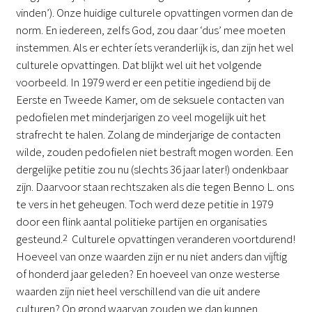
vinden’). Onze huidige culturele opvattingen vormen dan de
norm. En iedereen, zelfs God, zou daar ‘dus’ mee moeten
instemmen. Als er echter íets veranderlijk is, dan zijn het wel
culturele opvattingen. Dat blijkt wel uit het volgende
voorbeeld. In 1979 werd er een petitie ingediend bij de
Eerste en Tweede Kamer, om de seksuele contacten van
pedofielen met minderjarigen zo veel mogelijk uit het
strafrecht te halen. Zolang de minderjarige de contacten
wilde, zouden pedofielen niet bestraft mogen worden. Een
dergelijke petitie zou nu (slechts 36 jaar later!) ondenkbaar
zijn. Daarvoor staan rechtszaken als die tegen Benno L. ons
te vers in het geheugen. Toch werd deze petitie in 1979
door een flink aantal politieke partijen en organisaties
gesteund.
2
Culturele opvattingen veranderen voortdurend!
Hoeveel van onze waarden zijn er nu niet anders dan vijftig
of honderd jaar geleden? En hoeveel van onze westerse
waarden zijn niet heel verschillend van die uit andere
culturen? Op grond waarvan zouden we dan kunnen