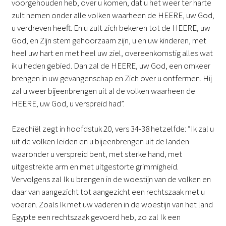
voorgehouden heb, over u komen, dat u het weer ter harte
zult nemen onder alle volken waarheen de HEERE, uw God,
u verdreven heeft. En u zult zich bekeren tot de HEERE, uw
God, en Zijn stem gehoorzaam zijn, u en uw kinderen, met
heel uw hart en met heel uw ziel, overeenkomstig alles wat
ik u heden gebied. Dan zal de HEERE, uw God, een omkeer
brengen in uw gevangenschap en Zich over u ontfermen. Hij
zal u weer bijeenbrengen uit al de volken waarheen de
HEERE, uw God, u verspreid had”.
Ezechiël zegt in hoofdstuk 20, vers 34-38 hetzelfde: “Ik zal u
uit de volken leiden en u bijeenbrengen uit de landen
waaronder u verspreid bent, met sterke hand, met
uitgestrekte arm en met uitgestorte grimmigheid.
Vervolgens zal Ik u brengen in de woestijn van de volken en
daar van aangezicht tot aangezicht een rechtszaak met u
voeren. Zoals Ik met uw vaderen in de woestijn van het land
Egypte een rechtszaak gevoerd heb, zo zal Ik een