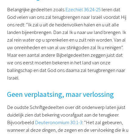
Belangrijke gedeelten zoals
Ezechiël 36:24-25
leren dat
God velen van ons zal terugbrengen naar Israël voordat Hij
ons redt: “Ik zal u uit de heidenvolken halen en u uit alle
landen bijeenbrengen. Dan zal Ik u naar uw land brengen. Ik
zal rein water op u sprenkelen en u zult rein worden. Van al
uw onreinheden en van al uw stinkgoden zal Ik u reinigen”.
Maar een aantal andere Bijbelgedeelten zeggen juist dat
we ons eerst moeten bekeren in het land van onze
ballingschap en dat God ons daarna zal terugbrengen naar
Israël.
Geen verplaatsing, maar verlossing
De oudste Schriftgedeelten over dit onderwerp laten juist
duidelijk zien dat bekering voorafgaat aan de terugkeer.
Bijvoorbeeld
Deuteronomium 30:1-3
: “Het zal gebeuren,
wanneer al deze dingen, de zegen en de vervloeking die ik u