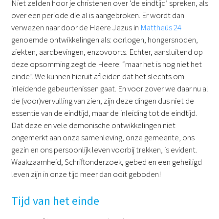
Niet zelden hoor je christenen over ‘de eindtijd’ spreken, als
over een periode die al is aangebroken. Er wordt dan
verwezen naar door de Heere Jezus in
Mattheüs 24
genoemde ontwikkelingen als: oorlogen, hongersnoden,
ziekten, aardbevingen, enzovoorts. Echter, aansluitend op
deze opsomming zegt de Heere: “maar het is nog niet het
einde”. We kunnen hieruit afleiden dat het slechts om
inleidende gebeurtenissen gaat. En voor zover we daar nu al
de (voor)vervulling van zien, zijn deze dingen dus niet de
essentie van de eindtijd, maar de inleiding tot de eindtijd.
Dat deze en vele demonische ontwikkelingen niet
ongemerkt aan onze samenleving, onze gemeente, ons
gezin en ons persoonlijk leven voorbij trekken, is evident.
Waakzaamheid, Schriftonderzoek, gebed en een geheiligd
leven zijn in onze tijd meer dan ooit geboden!
Tijd van het einde