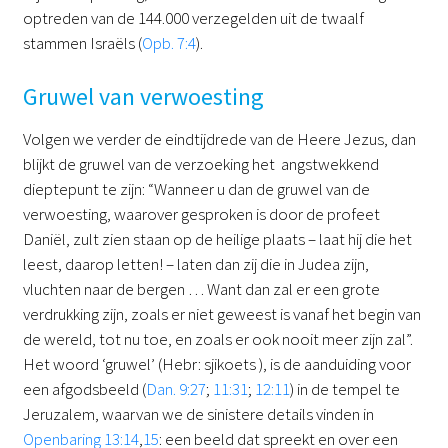
optreden van de 144.000 verzegelden uit de twaalf
stammen Israëls (
Opb. 7:4
).
Gruwel van verwoesting
Volgen we verder de eindtijdrede van de Heere Jezus, dan
blijkt de gruwel van de verzoeking het angstwekkend
dieptepunt te zijn: “Wanneer u dan de gruwel van de
verwoesting, waarover gesproken is door de profeet
Daniël, zult zien staan op de heilige plaats – laat hij die het
leest, daarop letten! – laten dan zij die in Judea zijn,
vluchten naar de bergen … Want dan zal er een grote
verdrukking zijn, zoals er niet geweest is vanaf het begin van
de wereld, tot nu toe, en zoals er ook nooit meer zijn zal”.
Het woord ‘gruwel’ (Hebr: sjikoets ), is de aanduiding voor
een afgodsbeeld (
Dan. 9:27
;
11:31
;
12:11
) in de tempel te
Jeruzalem, waarvan we de sinistere details vinden in
Openbaring 13:14
,
15
: een beeld dat spreekt en over een