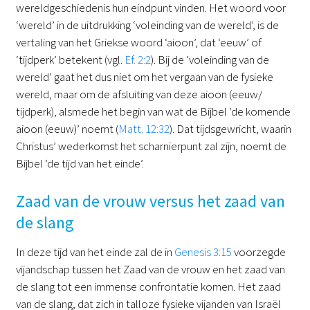
wereldgeschiedenis hun eindpunt vinden. Het woord voor
‘wereld’ in de uitdrukking ‘voleinding van de wereld’, is de
vertaling van het Griekse woord ‘aioon’, dat ‘eeuw’ of
‘tijdperk’ betekent (vgl.
Ef. 2:2
). Bij de ‘voleinding van de
wereld’ gaat het dus niet om het vergaan van de fysieke
wereld, maar om de afsluiting van deze aioon (eeuw/
tijdperk), alsmede het begin van wat de Bijbel ‘de komende
aioon (eeuw)’ noemt (
Matt. 12:32
). Dat tijdsgewricht, waarin
Christus’ wederkomst het scharnierpunt zal zijn, noemt de
Bijbel ‘de tijd van het einde’.
Zaad van de vrouw versus het zaad van
de slang
In deze tijd van het einde zal de in
Genesis 3:15
voorzegde
vijandschap tussen het Zaad van de vrouw en het zaad van
de slang tot een immense confrontatie komen. Het zaad
van de slang, dat zich in talloze fysieke vijanden van Israël