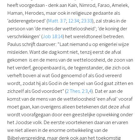
heeft voorgedaan - denk aan Kaïn, Nimrod, Farao, Amelek,
Haman, Herodes, maar ook in religieuze gedaante als
‘adderengebroed’ (
Matt. 3:7
;
12:34
;
23:33
), zal straks in de
persoon van ‘de mens der wetteloosheid’; ‘de koning der
verschrikkingen’ (
Job 18:14
) het wereldtoneel betreden.
Paulus schrijft daarover: “Laat niemand u op enigerlei wijze
misleiden. Want die dag komt niet, tenzij eerst de afval
gekomen is en de mens van de wetteloosheid, de zoon van
het verderf, geopenbaard is, de tegenstander, die zich ook
verheft boven al wat God genoemd of als God vereerd
wordt, zodat hij als God in de tempel van God gaat zitten en
zichzelf als God voordoet” (
2 Thes. 2:3
,
4
). Dat er aan de
komst van de mens van de wetteloosheid ‘een afval’ vooraf
moet gaan, kan overigens alleen betekenen dat deze afval
wordt voorafgegaan door een geestelijke opwekking onder
het Joodse volk. De eerste voortekenen daarvan ervaren
we niet alleen in de enorme ontwikkeling van de
Bijbelverspreiding, maar denk ook aan het toekomstig