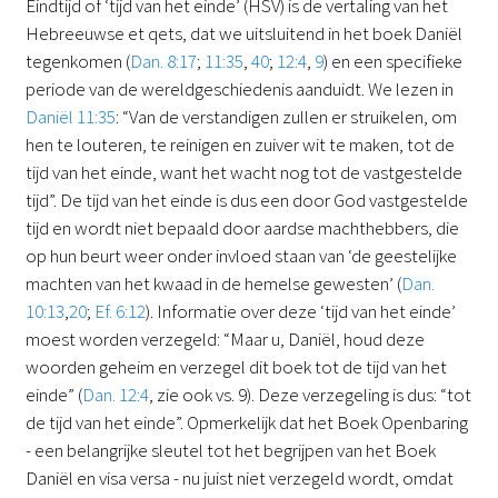
Eindtijd of ‘tijd van het einde’ (HSV) is de vertaling van het
Hebreeuwse et qets, dat we uitsluitend in het boek Daniël
tegenkomen (
Dan. 8:17
;
11:35
,
40
;
12:4
,
9
) en een specifieke
periode van de wereldgeschiedenis aanduidt. We lezen in
Daniël 11:35
: “Van de verstandigen zullen er struikelen, om
hen te louteren, te reinigen en zuiver wit te maken, tot de
tijd van het einde, want het wacht nog tot de vastgestelde
tijd”. De tijd van het einde is dus een door God vastgestelde
tijd en wordt niet bepaald door aardse machthebbers, die
op hun beurt weer onder invloed staan van ‘de geestelijke
machten van het kwaad in de hemelse gewesten’ (
Dan.
10:13
,
20
;
Ef. 6:12
). Informatie over deze ‘tijd van het einde’
moest worden verzegeld: “Maar u, Daniël, houd deze
woorden geheim en verzegel dit boek tot de tijd van het
einde” (
Dan. 12:4
, zie ook vs. 9). Deze verzegeling is dus: “tot
de tijd van het einde”. Opmerkelijk dat het Boek Openbaring
- een belangrijke sleutel tot het begrijpen van het Boek
Daniël en visa versa - nu juist niet verzegeld wordt, omdat