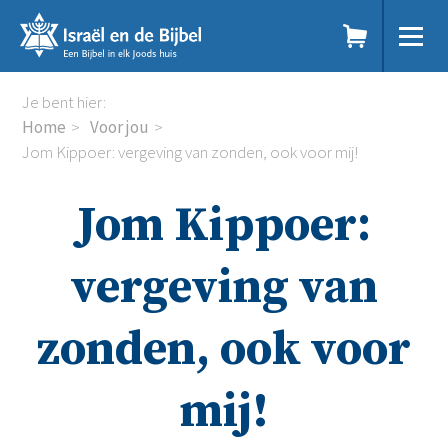
Sla
links
over
Spring
Home
Je bent hier:
naar
Dit doen we
Home
Voor jou
de
Doe mee
Jom Kippoer: vergeving van zonden, ook voor mij!
inhoud
Voor jou
Spring
Kennisbank
Jom Kippoer:
naar
Podcast
de
Magazine
navigatie
Digitale nieuwsbrief
vergeving van
Agenda
Kinderwerk
zonden, ook voor
Jongerenwerk
Het Studiehuis (cursus)
Webshop
mij!
Over ons