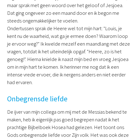
maar sprak met geen woord over het geloof of Jesjoea.
Dat ging ongeveer zo een maand door en ik begon me
steeds ongemakkelijker te voelen.
Ondertussen sprak de Heere wel tot mijn hart: "Louis, je
kent nu de waarheid, wat ga je ermee doen? Waarom loop
je ervoor weg?" Ik kwelde mezelf een maandlang met deze
vragen, totdat ik het uiteindelijk opgaf. "Heere, zo is het
genoeg!". Hierna knielde ik naast mijn bed en vroeg Jesjoea
om in mijn hart te komen. Ik herinner me nog dat ik een
intense vrede ervoer, die ik nergens anders en niet eerder
had ervaren.
Onbegrensde liefde
De ijver van mijn collega om mij met de Messias bekend te
maken, heb ik eigenlijk pas goed begrepen nadat ik het
prachtige Bijbelboek Hosea had gelezen. Het toont ons
Gods onbegrensde liefde voor Zijn volk. Het was ook deze