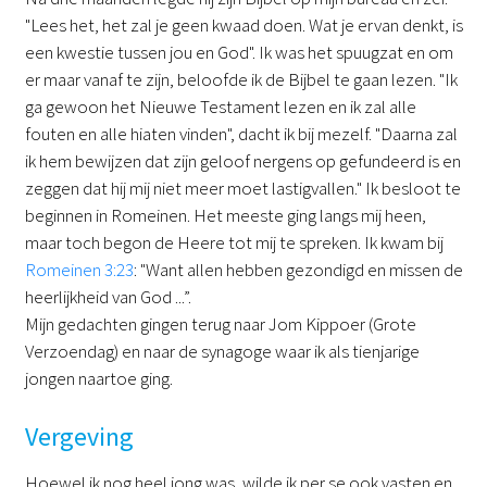
"Lees het, het zal je geen kwaad doen. Wat je ervan denkt, is
een kwestie tussen jou en God". Ik was het spuugzat en om
er maar vanaf te zijn, beloofde ik de Bijbel te gaan lezen. "Ik
ga gewoon het Nieuwe Testament lezen en ik zal alle
fouten en alle hiaten vinden", dacht ik bij mezelf. "Daarna zal
ik hem bewijzen dat zijn geloof nergens op gefundeerd is en
zeggen dat hij mij niet meer moet lastigvallen." Ik besloot te
beginnen in Romeinen. Het meeste ging langs mij heen,
maar toch begon de Heere tot mij te spreken. Ik kwam bij
Romeinen 3:23
: "Want allen hebben gezondigd en missen de
heerlijkheid van God ...”.
Mijn gedachten gingen terug naar Jom Kippoer (Grote
Verzoendag) en naar de synagoge waar ik als tienjarige
jongen naartoe ging.
Vergeving
Hoewel ik nog heel jong was, wilde ik per se ook vasten en