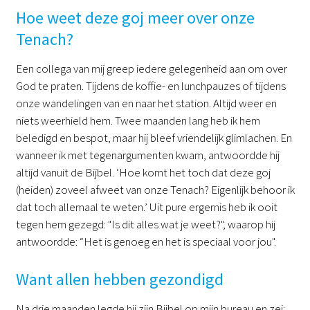
Hoe weet deze goj meer over onze
Tenach?
Een collega van mij greep iedere gelegenheid aan om over
God te praten. Tijdens de koffie- en lunchpauzes of tijdens
onze wandelingen van en naar het station. Altijd weer en
niets weerhield hem. Twee maanden lang heb ik hem
beledigd en bespot, maar hij bleef vriendelijk glimlachen. En
wanneer ik met tegenargumenten kwam, antwoordde hij
altijd vanuit de Bijbel. ‘Hoe komt het toch dat deze goj
(heiden) zoveel afweet van onze Tenach? Eigenlijk behoor ik
dat toch allemaal te weten.’ Uit pure ergernis heb ik ooit
tegen hem gezegd: "Is dit alles wat je weet?", waarop hij
antwoordde: “Het is genoeg en het is speciaal voor jou".
Want allen hebben gezondigd
Na drie maanden legde hij zijn Bijbel op mijn bureau en zei: