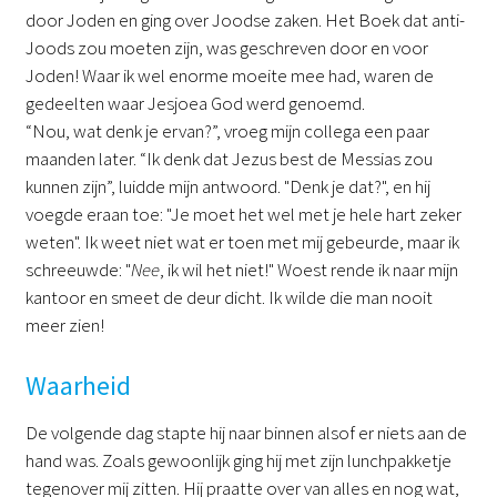
door Joden en ging over Joodse zaken. Het Boek dat anti-
Joods zou moeten zijn, was geschreven door en voor
Joden! Waar ik wel enorme moeite mee had, waren de
gedeelten waar Jesjoea God werd genoemd.
“Nou, wat denk je ervan?”, vroeg mijn collega een paar
maanden later. “Ik denk dat Jezus best de Messias zou
kunnen zijn”, luidde mijn antwoord. "Denk je dat?", en hij
voegde eraan toe: "Je moet het wel met je hele hart zeker
weten". Ik weet niet wat er toen met mij gebeurde, maar ik
schreeuwde: "
Nee
, ik wil het niet!" Woest rende ik naar mijn
kantoor en smeet de deur dicht. Ik wilde die man nooit
meer zien!
Waarheid
De volgende dag stapte hij naar binnen alsof er niets aan de
hand was. Zoals gewoonlijk ging hij met zijn lunchpakketje
tegenover mij zitten. Hij praatte over van alles en nog wat,