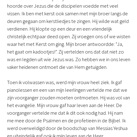
hoorde over Jezus die de discipelen voedde met veel
vissen. Ik ben met kerst ook samen met mijn broer langs de
deuren gegaan om kerstliedjes te zingen. Hij wilde wat geld
verdienen. Hij klopte op een deur en een vriendelijk
christelijk echtpaar deed open. Zij vroegen ons of we wisten
waar het met Kerst om ging. Mijn broer antwoordde: “Ja,
het gaat om kadootjes!”. Zij vertelden ons dat dat niet zo
was en legden uit wie Jezus was. Zo hebben we in ons leven
vaker heidenen ontmoet die van Hem getuigden.
Toen ik volwassen was, werd mijn vrouw heel ziek. Ik gaf
pianolessen en een van mijn leerlingen vertelde me dat we
zijn voorganger zouden moeten ontmoeten. Hij was vol van
het evangelie. Mijn vrouw gaf haar leven aan de Heer. De
voorganger vertelde me dat ik dit ook nodig had. Hij nam
me mee door de Psalmen en de profetieën in de Bijbel. Ik
werd overweldigd door de boodschap van Messias Yeshua
en uiteindelijk gaf ook ik mijn leven aan de Heer.