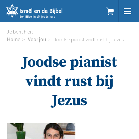
Sla
links
over
Spring
Home
Je bent hier:
naar
Dit doen we
Home
Voor jou
Joodse pianist vindt rust bij Jezus
de
Doe mee
inhoud
Voor jou
Joodse pianist
Spring
Kennisbank
naar
Podcast
de
Magazine
vindt rust bij
navigatie
Digitale nieuwsbrief
Agenda
Jezus
Kinderwerk
Jongerenwerk
Het Studiehuis (cursus)
Webshop
Over ons