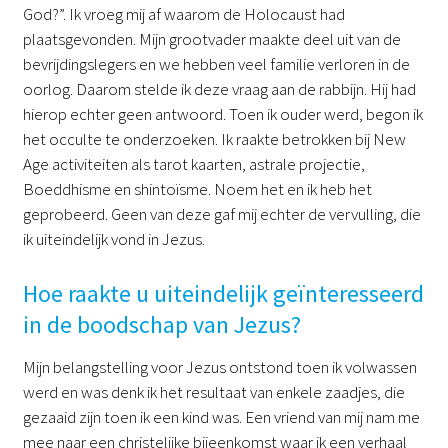
God?”. Ik vroeg mij af waarom de Holocaust had
plaatsgevonden. Mijn grootvader maakte deel uit van de
bevrijdingslegers en we hebben veel familie verloren in de
oorlog. Daarom stelde ik deze vraag aan de rabbijn. Hij had
hierop echter geen antwoord. Toen ik ouder werd, begon ik
het occulte te onderzoeken. Ik raakte betrokken bij New
Age activiteiten als tarot kaarten, astrale projectie,
Boeddhisme en shintoïsme. Noem het en ik heb het
geprobeerd. Geen van deze gaf mij echter de vervulling, die
ik uiteindelijk vond in Jezus.
Hoe raakte u uiteindelijk geïnteresseerd
in de boodschap van Jezus?
Mijn belangstelling voor Jezus ontstond toen ik volwassen
werd en was denk ik het resultaat van enkele zaadjes, die
gezaaid zijn toen ik een kind was. Een vriend van mij nam me
mee naar een christelijke bijeenkomst waar ik een verhaal