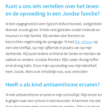
Kunt u ons iets vertellen over het leven
en de opvoeding in een Joodse familie?
Ik ben opgegroeid in een typisch disfunctioneel, welgesteld
liberaal Joods gezin. Ik heb veel geleden onder misbruik en
trauma’s in mijn familie. Wij vierden alle feesten en
bezochten regelmatig de synagoge. Ik had
Bar mitswa
op
een late leeftijd, op mijn vijftiende in plaats van op mijn
dertiende. Wij lazen iedere ochtend de Seder en hielden de
sabbat en andere Joodse feesten. Mijn vader droeg tefilin
en ik droeg tallis. Door mijn opvoeding was mijn identiteit
heel Joods. Alles wat christelijk was, was verboden.
Heeft u als kind antisemitisme ervaren?
Ik heb antisemitisme ervaren in mijn schooltijd. Mijn broer en
ik gingen naar een school in een klooster. Ik herinner me dat
daar de nonnen eens opstonden en zeiden: “Kijk naar deze