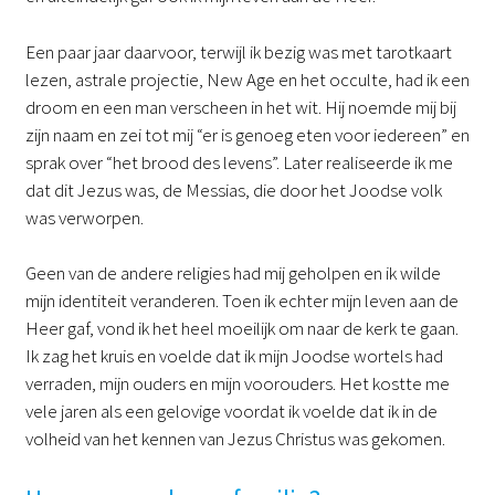
Een paar jaar daarvoor, terwijl ik bezig was met tarotkaart
lezen, astrale projectie, New Age en het occulte, had ik een
droom en een man verscheen in het wit. Hij noemde mij bij
zijn naam en zei tot mij “er is genoeg eten voor iedereen” en
sprak over “het brood des levens”. Later realiseerde ik me
dat dit Jezus was, de Messias, die door het Joodse volk
was verworpen.
Geen van de andere religies had mij geholpen en ik wilde
mijn identiteit veranderen. Toen ik echter mijn leven aan de
Heer gaf, vond ik het heel moeilijk om naar de kerk te gaan.
Ik zag het kruis en voelde dat ik mijn Joodse wortels had
verraden, mijn ouders en mijn voorouders. Het kostte me
vele jaren als een gelovige voordat ik voelde dat ik in de
volheid van het kennen van Jezus Christus was gekomen.