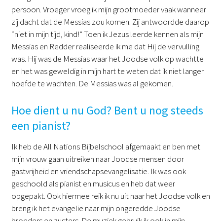
persoon. Vroeger vroeg ik mijn grootmoeder vaak wanneer
zij dacht dat de Messias zou komen. Zij antwoordde daarop
“niet in mijn tijd, kind!” Toen ik Jezus leerde kennen als mijn
Messias en Redder realiseerde ik me dat Hij de vervulling
was. Hij was de Messias waar het Joodse volk op wachtte
en het was geweldig in mijn hart te weten dat ik niet langer
hoefde te wachten. De Messias was al gekomen.
Hoe dient u nu God? Bent u nog steeds
een pianist?
Ik heb de All Nations Bijbelschool afgemaakt en ben met
mijn vrouw gaan uitreiken naar Joodse mensen door
gastvrijheid en vriendschapsevangelisatie. Ik was ook
geschoold als pianist en musicus en heb dat weer
opgepakt. Ook hiermee reik ik nu uit naar het Joodse volk en
breng ik het evangelie naar mijn ongeredde Joodse
broeders en zusters. De muziek gebruik ik ook in mijn