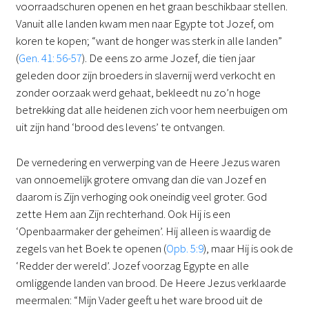
voorraadschuren openen en het graan beschikbaar stellen.
Vanuit alle landen kwam men naar Egypte tot Jozef, om
koren te kopen; “want de honger was sterk in alle landen”
(
Gen. 41: 56-57
). De eens zo arme Jozef, die tien jaar
geleden door zijn broeders in slavernij werd verkocht en
zonder oorzaak werd gehaat, bekleedt nu zo’n hoge
betrekking dat alle heidenen zich voor hem neerbuigen om
uit zijn hand ‘brood des levens’ te ontvangen.
De vernedering en verwerping van de Heere Jezus waren
van onnoemelijk grotere omvang dan die van Jozef en
daarom is Zijn verhoging ook oneindig veel groter. God
zette Hem aan Zijn rechterhand. Ook Hij is een
‘Openbaarmaker der geheimen’. Hij alleen is waardig de
zegels van het Boek te openen (
Opb. 5:9
), maar Hij is ook de
‘Redder der wereld’. Jozef voorzag Egypte en alle
omliggende landen van brood. De Heere Jezus verklaarde
meermalen: “Mijn Vader geeft u het ware brood uit de