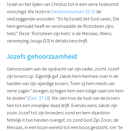
Israël en het lijden van Christus tot in een verre toekomst
voorzegd. We lezen in
Deuteronomium 32:15
de
veelzeggende woorden: “En hij (Israël) liet God varen, Die
hem gemaakt heeft en versmaadde de Rotssteen zijns
heils”. Deze ‘Rotssteen zijn heils’ is de Messias, Wiens
verwerping Jesaja (53) in details beschrijft.
Jozefs gehoorzaamheid
Gehoorzaam aan de opdracht van zijn vader, zocht Jozef
zijn broers op. Eigenlijk gaf Jakob hem hiermee over in de
handen van zijn vijandige broers. Toen zij hem reeds van
verre zagen “sloegen zij tegen hem een listige raad om hem
te doden” (
Gen. 37:18
). We zien hoe de haat van de broers
hen tot een vreselijke daad drijft. Evenals eens Jakob zijn
zoon Jozef tot zijn broeders zond en hem daardoor
feitelijk in hun handen overgaf, zo zond God Zijn Zoon, de
Messias, in een boze wereld tot een boos geslacht, om ‘te