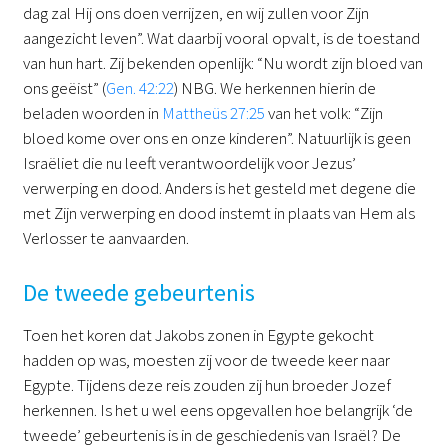
dag zal Hij ons doen verrijzen, en wij zullen voor Zijn
aangezicht leven”. Wat daarbij vooral opvalt, is de toestand
van hun hart. Zij bekenden openlijk: “Nu wordt zijn bloed van
ons geëist” (
Gen. 42:22
) NBG. We herkennen hierin de
beladen woorden in
Mattheüs 27:25
van het volk: “Zijn
bloed kome over ons en onze kinderen”. Natuurlijk is geen
Israëliet die nu leeft verantwoordelijk voor Jezus’
verwerping en dood. Anders is het gesteld met degene die
met Zijn verwerping en dood instemt in plaats van Hem als
Verlosser te aanvaarden.
De tweede gebeurtenis
Toen het koren dat Jakobs zonen in Egypte gekocht
hadden op was, moesten zij voor de tweede keer naar
Egypte. Tijdens deze reis zouden zij hun broeder Jozef
herkennen. Is het u wel eens opgevallen hoe belangrijk ‘de
tweede’ gebeurtenis is in de geschiedenis van Israël? De