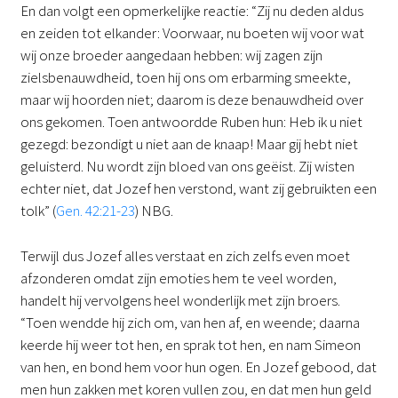
En dan volgt een opmerkelijke reactie: “Zij nu deden aldus
en zeiden tot elkander: Voorwaar, nu boeten wij voor wat
wij onze broeder aangedaan hebben: wij zagen zijn
zielsbenauwdheid, toen hij ons om erbarming smeekte,
maar wij hoorden niet; daarom is deze benauwdheid over
ons gekomen. Toen antwoordde Ruben hun: Heb ik u niet
gezegd: bezondigt u niet aan de knaap! Maar gij hebt niet
geluisterd. Nu wordt zijn bloed van ons geëist. Zij wisten
echter niet, dat Jozef hen verstond, want zij gebruikten een
tolk” (
Gen. 42:21-23
) NBG.
Terwijl dus Jozef alles verstaat en zich zelfs even moet
afzonderen omdat zijn emoties hem te veel worden,
handelt hij vervolgens heel wonderlijk met zijn broers.
“Toen wendde hij zich om, van hen af, en weende; daarna
keerde hij weer tot hen, en sprak tot hen, en nam Simeon
van hen, en bond hem voor hun ogen. En Jozef gebood, dat
men hun zakken met koren vullen zou, en dat men hun geld