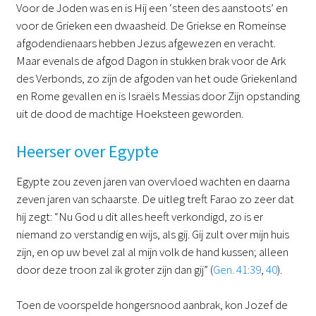
Voor de Joden was en is Hij een ‘steen des aanstoots’ en
voor de Grieken een dwaasheid. De Griekse en Romeinse
afgodendienaars hebben Jezus afgewezen en veracht.
Maar evenals de afgod Dagon in stukken brak voor de Ark
des Verbonds, zo zijn de afgoden van het oude Griekenland
en Rome gevallen en is Israëls Messias door Zijn opstanding
uit de dood de machtige Hoeksteen geworden.
Heerser over Egypte
Egypte zou zeven jaren van overvloed wachten en daarna
zeven jaren van schaarste. De uitleg treft Farao zo zeer dat
hij zegt: “Nu God u dit alles heeft verkondigd, zo is er
niemand zo verstandig en wijs, als gij. Gij zult over mijn huis
zijn, en op uw bevel zal al mijn volk de hand kussen; alleen
door deze troon zal ik groter zijn dan gij” (
Gen. 41:39
,
40
).
Toen de voorspelde hongersnood aanbrak, kon Jozef de