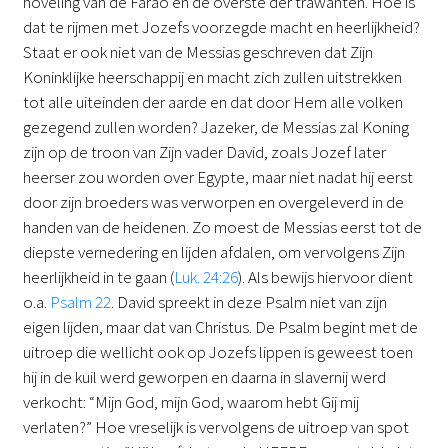
hoveling van de Farao en de overste der trawanten. Hoe is
dat te rijmen met Jozefs voorzegde macht en heerlijkheid?
Staat er ook niet van de Messias geschreven dat Zijn
Koninklijke heerschappij en macht zich zullen uitstrekken
tot alle uiteinden der aarde en dat door Hem alle volken
gezegend zullen worden? Jazeker, de Messias zal Koning
zijn op de troon van Zijn vader David, zoals Jozef later
heerser zou worden over Egypte, maar niet nadat hij eerst
door zijn broeders was verworpen en overgeleverd in de
handen van de heidenen. Zo moest de Messias eerst tot de
diepste vernedering en lijden afdalen, om vervolgens Zijn
heerlijkheid in te gaan (
Luk. 24:26
). Als bewijs hiervoor dient
o.a.
Psalm 22
. David spreekt in deze Psalm niet van zijn
eigen lijden, maar dat van Christus. De Psalm begint met de
uitroep die wellicht ook op Jozefs lippen is geweest toen
hij in de kuil werd geworpen en daarna in slavernij werd
verkocht: “Mijn God, mijn God, waarom hebt Gij mij
verlaten?” Hoe vreselijk is vervolgens de uitroep van spot