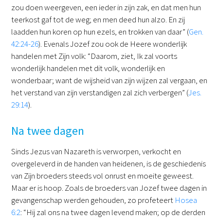
zou doen weergeven, een ieder in zijn zak, en dat men hun
teerkost gaf tot de weg; en men deed hun alzo. En zij
laadden hun koren op hun ezels, en trokken van daar” (
Gen.
42:24-26
). Evenals Jozef zou ook de Heere wonderlijk
handelen met Zijn volk: “Daarom, ziet, Ik zal voorts
wonderlijk handelen met dit volk, wonderlijk en
wonderbaar; want de wijsheid van zijn wijzen zal vergaan, en
het verstand van zijn verstandigen zal zich verbergen” (
Jes.
29:14
).
Na twee dagen
Sinds Jezus van Nazareth is verworpen, verkocht en
overgeleverd in de handen van heidenen, is de geschiedenis
van Zijn broeders steeds vol onrust en moeite geweest.
Maar er is hoop. Zoals de broeders van Jozef twee dagen in
gevangenschap werden gehouden, zo profeteert
Hosea
6:2
: “Hij zal ons na twee dagen levend maken; op de derden