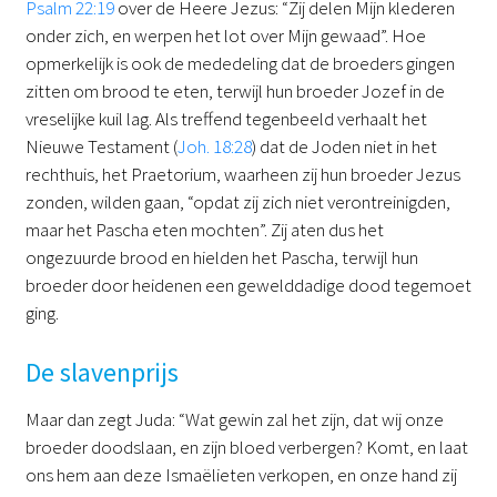
Psalm 22:19
over de Heere Jezus: “Zij delen Mijn klederen
onder zich, en werpen het lot over Mijn gewaad”. Hoe
opmerkelijk is ook de mededeling dat de broeders gingen
zitten om brood te eten, terwijl hun broeder Jozef in de
vreselijke kuil lag. Als treffend tegenbeeld verhaalt het
Nieuwe Testament (
Joh. 18:28
) dat de Joden niet in het
rechthuis, het Praetorium, waarheen zij hun broeder Jezus
zonden, wilden gaan, “opdat zij zich niet verontreinigden,
maar het Pascha eten mochten”. Zij aten dus het
ongezuurde brood en hielden het Pascha, terwijl hun
broeder door heidenen een gewelddadige dood tegemoet
ging.
De slavenprijs
Maar dan zegt Juda: “Wat gewin zal het zijn, dat wij onze
broeder doodslaan, en zijn bloed verbergen? Komt, en laat
ons hem aan deze Ismaëlieten verkopen, en onze hand zij