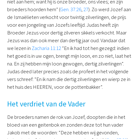
niet aan hem; want hij is onze broeder, ons vlees; en zijn
broeders hoorden hem” (
Gen. 37:26
,
27
). Zo werd Jozef aan
de Ismaëlieten verkocht voor twintig zilverlingen, de prijs
voor een jongeling van Jozefs leeftijd. Judas heeft zijn
Broeder Jezus voor dertig zilveren sikkels verkocht. Maar
Jezus was dan ook meer dan dertig jaar oud. Vandaar dat
we lezen in
Zacharia 11:12
“En ik had tot hen gezegd: indien
het goed is in uw ogen, brengt mijn loon, en zo niet, laat het
na. En zij hebben mijn loon gewogen, dertig zilverlingen”.
Judas deed later precies zoals de profeet in het volgende
vers schreef: “En ik nam die dertig zilverlingen en wierp ze in
het huis des HEEREN, voor de pottenbakker”.
Het verdriet van de Vader
De broeders namen de rok van Jozef, doopten die in het
bloed van een geitenbok en zonden deze tot hun vader
Jakob met de woorden: “Deze hebben wij gevonden,