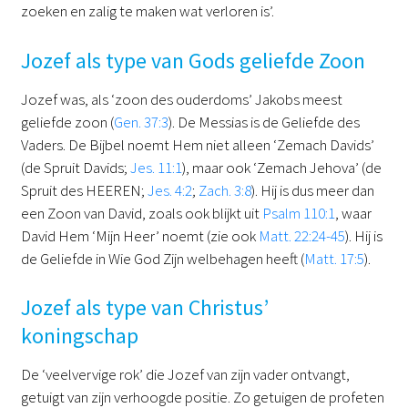
zoeken en zalig te maken wat verloren is’.
Jozef als type van Gods geliefde Zoon
Jozef was, als ‘zoon des ouderdoms’ Jakobs meest
geliefde zoon (
Gen. 37:3
). De Messias is de Geliefde des
Vaders. De Bijbel noemt Hem niet alleen ‘Zemach Davids’
(de Spruit Davids;
Jes. 11:1
), maar ook ‘Zemach Jehova’ (de
Spruit des HEEREN;
Jes. 4:2
;
Zach. 3:8
). Hij is dus meer dan
een Zoon van David, zoals ook blijkt uit
Psalm 110:1
, waar
David Hem ‘Mijn Heer’ noemt (zie ook
Matt. 22:24-45
). Hij is
de Geliefde in Wie God Zijn welbehagen heeft (
Matt. 17:5
).
Jozef als type van Christus’
koningschap
De ‘veelvervige rok’ die Jozef van zijn vader ontvangt,
getuigt van zijn verhoogde positie. Zo getuigen de profeten