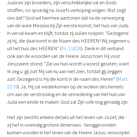
Juda en zijn broeders, zijn verschrikkelijke val en Gods
straffen, zo spoedig na Jozefs verkoping volgen. Wat zegt
ons dat? God wil hiermee aantonen dat na de verwerping
van de ware Messias bij Zijn eerste komst, het huis van Juda
in verval kwam en blijft, totdat zij zullen roepen: “Gezegend
zij hij, die daar komt in de Naam des HEEREN! Wij zegenen u
uit het huis des HEEREN” (
Ps. 118:26
). Denk in dit verband
ook aan de woorden van de Heere Jezus toen Hij voor
Jeruzalem stond: “Zie uw huis wordt u woest gelaten; want
Ik zeg u: gij zult Mij van nu aan niet zien, totdat gij zeggen
zult: Gezegend is Hij die komt in de naam des Heren” (
Matt.
23:39
). Ja, Hij zal wederkomen op de wolken des hemels
om aan de verstrooiing en de vernedering van het huis van
Juda een einde te maken. God zal Zijn volk nog genadig zijn.
Het zijn slechts enkele details uit het leven van Jozef, die -
zij het in oneindig grotere dimensies - teruggevonden
kunnen worden in het leven van de Heere Jezus: verworpen