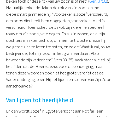
beken toch of deze rok van uw zoon is of niet” (
Gen. 37:32
).
Natuurlijk herkende Jakob de rok van zijn zoon en met
diepe smart jammerde hij: “Voorzeker is Jozef verscheurd,
een boos dier heeft hem opgegeten, voorzeker Jozef is
verscheurd. Toen scheurde Jakob zijn kleren en bedreef
rouw om zijn zoon, vele dagen. En al zijn zonen, en al zijn
dochters maakten zich op, om hem te troosten; maar hij
weigerde zich te laten troosten, en zeide: Want ik zal, rouw
bedrijvende, tot mijn zoon in het graf neerdalen. Alzo
beweende zijn vader hem” (vers 33-35). Vaak staan we stil bij
het lijden dat de Heere Jezus voor ons onderging, maar
tonen deze woorden ook niet het grote verdriet dat de
Vader onderging, toen Hij het lijden en sterven van Zijn Zoon
aanschouwde?
Van lijden tot heerlijkheid
En dan wordt Jozef in Egypte verkocht aan Potifar; een