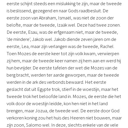
eerste schijnt steeds een mislukking te zijn, maar de tweede
is beslissend, gezegend en naar Gods raadbesluit. De
eerste zoon van Abraham, Ismaël, was niet de zoon der
belofte, maar de tweede, Izaäk wel. Deze had twee zonen.
De eerste, Esau, was de erfgenaam niet, maar de tweede,
‘de mindere’, Jakob wel. Jakob diende zeven jaren om de
eerste, Lea, maar zijn verlangen was de tweede, Rachel.
Toen Mozes de eerste keer tot zijn volk kwam, verwierpen
zij hem, maar de tweede keer namen zij hem aan en werd hij
hun bevrijder. De eerste tafelen der wet die Mozes van de
berg bracht, werden ter aarde geworpen, maar de tweede
werden in de ark des verbonds bewaard. Het eerste
geslacht dat uit Egypte trok, stierf in de woestijn, maar het
tweede trok het beloofde land in. Mozes, de eerste die het
volk door de woestijn leidde, kon hen niet in het land
brengen, maar Jozua, de tweede wel. De eerste door God
verkoren koning zou het huis des Heeren niet bouwen, maar
zijn zoon, Salomo wel. In deze, slechts enkele van de vele