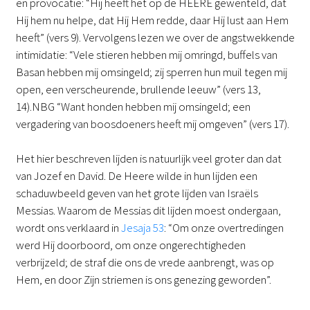
en provocatie: “Hij heeft het op de HEERE gewenteld, dat
Hij hem nu helpe, dat Hij Hem redde, daar Hij lust aan Hem
heeft” (vers 9). Vervolgens lezen we over de angstwekkende
intimidatie: “Vele stieren hebben mij omringd, buffels van
Basan hebben mij omsingeld; zij sperren hun muil tegen mij
open, een verscheurende, brullende leeuw” (vers 13,
14).NBG “Want honden hebben mij omsingeld; een
vergadering van boosdoeners heeft mij omgeven” (vers 17).
Het hier beschreven lijden is natuurlijk veel groter dan dat
van Jozef en David. De Heere wilde in hun lijden een
schaduwbeeld geven van het grote lijden van Israëls
Messias. Waarom de Messias dit lijden moest ondergaan,
wordt ons verklaard in
Jesaja 53
: “Om onze overtredingen
werd Hij doorboord, om onze ongerechtigheden
verbrijzeld; de straf die ons de vrede aanbrengt, was op
Hem, en door Zijn striemen is ons genezing geworden”.