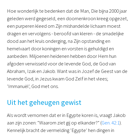
Hoe wonderlijk te bedenken dat de Man, Die bijna 2000 jaar
geleden werd gegeseld, een doornenkroon kreeg opgezet,
een purperen kleed om Zijn mishandelde lichaam moest
dragen en vervolgens - beroofd van kleren - de smadelijke
dood aan het kruis onderging, na Zijn opstanding en
hemelvaart door koningen en vorsten is gehuldigd en
aanbeden. Miljoenen heidenen hebben door Hem hun
afgoden verwisseld voor de levende God, de God van
Abraham, Izak en Jakob. Want was in Jozef de Geest van de
levende God, in Jezus kwam God Zelf in het vlees;
‘Immanuël’, God met ons.
Uit het geheugen gewist
Als wordt vernomen dat er in Egypte koren is, vraagt Jakob
aan zijn zonen: “Waarom ziet gij op elkander?” (
Gen. 42:1
).
Kennelijk bracht de vermelding ‘Egypte’ hen dingen in