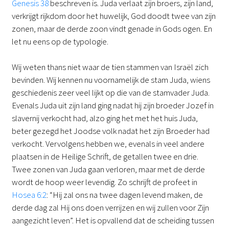
Genesis 38
beschreven is. Juda verlaat zijn broers, zijn land,
verkrijgt rijkdom door het huwelijk, God doodt twee van zijn
zonen, maar de derde zoon vindt genade in Gods ogen. En
let nu eens op de typologie.
Wij weten thans niet waar de tien stammen van Israël zich
bevinden. Wij kennen nu voornamelijk de stam Juda, wiens
geschiedenis zeer veel lijkt op die van de stamvader Juda.
Evenals Juda uit zijn land ging nadat hij zijn broeder Jozef in
slavernij verkocht had, alzo ging het met het huis Juda,
beter gezegd het Joodse volk nadat het zijn Broeder had
verkocht. Vervolgens hebben we, evenals in veel andere
plaatsen in de Heilige Schrift, de getallen twee en drie.
Twee zonen van Juda gaan verloren, maar met de derde
wordt de hoop weer levendig. Zo schrijft de profeet in
Hosea 6:2
: “Hij zal ons na twee dagen levend maken, de
derde dag zal Hij ons doen verrijzen en wij zullen voor Zijn
aangezicht leven”. Het is opvallend dat de scheiding tussen