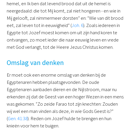
hemel, en Ik ben dat levend brood dat uit de hemel is
neergedaald: die tot Mij komt, zal niet hongeren - en wie in
Mij gelooft, zal nimmermeer dorsten” en: “Wie van dit brood
eet, zal leven tot in eeuwigheid” (
Joh. 6
). Zoals iedereen in
Egypte tot Jozef moest komen om uit zijn hand koren te
ontvangen, zo moet ieder die naar eeuwig leven en vrede
met God verlangt, tot de Heere Jezus Christus komen.
Omslag van denken
Er moet ook een enorme omslag van denken bij de
Egyptenaren hebben plaatsgevonden. De oude
Egyptenaren aanbaden dieren en de Nijlstroom, maar nu
erkenden zij dat de Geest van een hoger Wezen in een mens
was gekomen. “Zo zeide Farao tot zijn knechten: Zouden
wij wel een man vinden als deze, in wie Gods Geest is?”
(
Gen. 41:38
). Reden om Jozef hulde te brengen en hun
knieën voor hem te buigen.