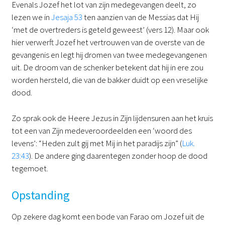
Evenals Jozef het lot van zijn medegevangen deelt, zo
lezen we in
Jesaja 53
ten aanzien van de Messias dat Hij
‘met de overtreders is geteld geweest’ (vers 12). Maar ook
hier verwerft Jozef het vertrouwen van de overste van de
gevangenis en legt hij dromen van twee medegevangenen
uit. De droom van de schenker betekent dat hij in ere zou
worden hersteld, die van de bakker duidt op een vreselijke
dood.
Zo sprak ook de Heere Jezus in Zijn lijdensuren aan het kruis
tot een van Zijn medeveroordeelden een ‘woord des
levens’: “Heden zult gij met Mij in het paradijs zijn” (
Luk.
23:43
). De andere ging daarentegen zonder hoop de dood
tegemoet.
Opstanding
Op zekere dag komt een bode van Farao om Jozef uit de