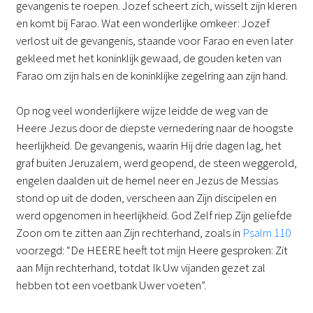
gevangenis te roepen. Jozef scheert zich, wisselt zijn kleren
en komt bij Farao. Wat een wonderlijke omkeer: Jozef
verlost uit de gevangenis, staande voor Farao en even later
gekleed met het koninklijk gewaad, de gouden keten van
Farao om zijn hals en de koninklijke zegelring aan zijn hand.
Op nog veel wonderlijkere wijze leidde de weg van de
Heere Jezus door de diepste vernedering naar de hoogste
heerlijkheid. De gevangenis, waarin Hij drie dagen lag, het
graf buiten Jeruzalem, werd geopend, de steen weggerold,
engelen daalden uit de hemel neer en Jezus de Messias
stond op uit de doden, verscheen aan Zijn discipelen en
werd opgenomen in heerlijkheid. God Zelf riep Zijn geliefde
Zoon om te zitten aan Zijn rechterhand, zoals in
Psalm 110
voorzegd: “De HEERE heeft tot mijn Heere gesproken: Zit
aan Mijn rechterhand, totdat Ik Uw vijanden gezet zal
hebben tot een voetbank Uwer voeten”.