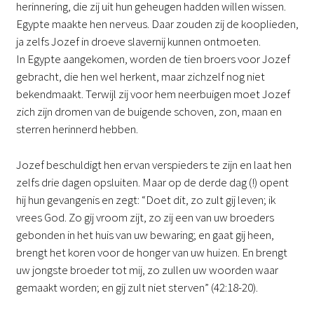
herinnering, die zij uit hun geheugen hadden willen wissen.
Egypte maakte hen nerveus. Daar zouden zij de kooplieden,
ja zelfs Jozef in droeve slavernij kunnen ontmoeten.
In Egypte aangekomen, worden de tien broers voor Jozef
gebracht, die hen wel herkent, maar zichzelf nog niet
bekendmaakt. Terwijl zij voor hem neerbuigen moet Jozef
zich zijn dromen van de buigende schoven, zon, maan en
sterren herinnerd hebben.
Jozef beschuldigt hen ervan verspieders te zijn en laat hen
zelfs drie dagen opsluiten. Maar op de derde dag (!) opent
hij hun gevangenis en zegt: “Doet dit, zo zult gij leven; ik
vrees God. Zo gij vroom zijt, zo zij een van uw broeders
gebonden in het huis van uw bewaring; en gaat gij heen,
brengt het koren voor de honger van uw huizen. En brengt
uw jongste broeder tot mij, zo zullen uw woorden waar
gemaakt worden; en gij zult niet sterven” (42:18-20).