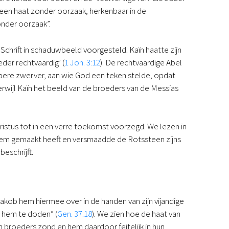
 een haat zonder oorzaak, herkenbaar in de
onder oorzaak”.
Schrift in schaduwbeeld voorgesteld. Kaïn haatte zijn
der rechtvaardig’ (
1 Joh. 3:12
). De rechtvaardige Abel
ere zwerver, aan wie God een teken stelde, opdat
terwijl Kaïn het beeld van de broeders van de Messias
hristus tot in een verre toekomst voorzegd. We lezen in
e hem gemaakt heeft en versmaadde de Rotssteen zijns
beschrijft.
Jakob hem hiermee over in de handen van zijn vijandige
m hem te doden” (
Gen. 37:18
). We zien hoe de haat van
jn broeders zond en hem daardoor feitelijk in hun