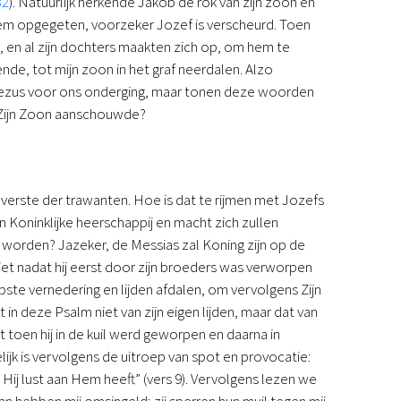
32
). Natuurlijk herkende Jakob de rok van zijn zoon en
hem opgegeten, voorzeker Jozef is verscheurd. Toen
, en al zijn dochters maakten zich op, om hem te
ende, tot mijn zoon in het graf neerdalen. Alzo
re Jezus voor ons onderging, maar tonen deze woorden
an Zijn Zoon aanschouwde?
verste der trawanten. Hoe is dat te rijmen met Jozefs
n Koninklijke heerschappij en macht zich zullen
 worden? Jazeker, de Messias zal Koning zijn op de
iet nadat hij eerst door zijn broeders was verworpen
ste vernedering en lijden afdalen, om vervolgens Zijn
t in deze Psalm niet van zijn eigen lijden, maar dat van
 toen hij in de kuil werd geworpen en daarna in
lijk is vervolgens de uitroep van spot en provocatie:
Hij lust aan Hem heeft” (vers 9). Vervolgens lezen we