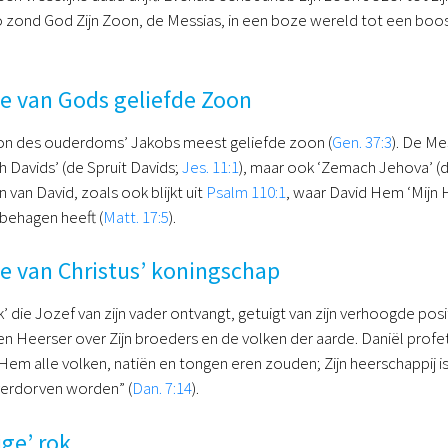
 zond God Zijn Zoon, de Messias, in een boze wereld tot een boos
pe van Gods geliefde Zoon
oon des ouderdoms’ Jakobs meest geliefde zoon (
Gen. 37:3
). De Me
h Davids’ (de Spruit Davids;
Jes. 11:1
), maar ook ‘Zemach Jehova’ 
van David, zoals ook blijkt uit
Psalm 110:1
, waar David Hem ‘Mijn
lbehagen heeft (
Matt. 17:5
).
pe van Christus’ koningschap
k’ die Jozef van zijn vader ontvangt, getuigt van zijn verhoogde po
 en Heerser over Zijn broeders en de volken der aarde. Daniël prof
 Hem alle volken, natiën en tongen eren zouden; Zijn heerschappij is
 verdorven worden” (
Dan. 7:14
).
ige’ rok