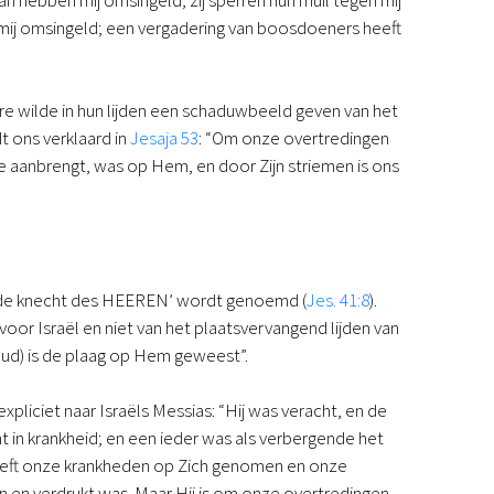
n hebben mij omsingeld; zij sperren hun muil tegen mij
mij omsingeld; een vergadering van boosdoeners heeft
eere wilde in hun lijden een schaduwbeeld geven van het
t ons verklaard in
Jesaja 53
: “Om onze overtredingen
e aanbrengt, was op Hem, en door Zijn striemen is ons
k ‘de knecht des HEEREN’ wordt genoemd (
Jes. 41:8
).
voor Israël en niet van het plaatsvervangend lijden van
lvoud) is de plaag op Hem geweest”.
pliciet naar Israëls Messias: “Hij was veracht, en de
 in krankheid; en een ieder was als verbergende het
 heeft onze krankheden op Zich genomen en onze
n en verdrukt was. Maar Hij is om onze overtredingen