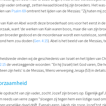
zijn vader ontvangt, zetten kwaad bloed bij zijn broeders. Het was
den van
Psalm 69
omtrent het lijden van de Messias: “Zij haten mij z
 van Kaïn en Abel wordt deze broederhaat ons voor het eerst in de 
zaak, want ‘de werken van Kaïn waren boos, maar die van zijn broe
igen broeder gedood en de moordenaar wordt een rusteloze, somb
vond hem zou doden (
Gen. 4:15
). Abel is het beeld van de Messias, 
heidsrede vinden wij de geschiedenis van Israël en het lijden van C
2:15
de veelzeggende woorden: “En hij (Israël) liet God varen, Di
een zijn heils’ is de Messias, Wiens verwerping Jesaja (53) in details 
orzaamheid
opdracht van zijn vader, zocht Jozef zijn broers op. Eigenlijk gaf 
em reeds van verre zagen “sloegen zij tegen hem een listige raad o
en vreselijke daad drijft. Evenals eens Jakob zijn zoon Jozef tot zi