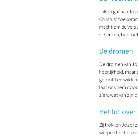
Jakob gaf aan Joze
Christus’ toekomst
macht om duivels u
schenken, bedroef
De dromen
De dromen van Joz
heerlijkheid, maar
geloofd en wilden 
laat ons hem doods
zien, wat van zijn
Het lot over
Zij trokken Jozef z
werpen het lot ove