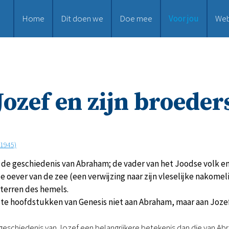
Home
Dit doen we
Doe mee
Voor jou
We
Jozef en zijn broeder
-1945)
t de geschiedenis van Abraham; de vader van het Joodse volk en 
e oever van de zee (een verwijzing naar zijn vleselijke nakomeli
e sterren des hemels.
ste hoofdstukken van Genesis niet aan Abraham, maar aan Jozef
 geschiedenis van Jozef een belangrijkere betekenis dan die van Ab