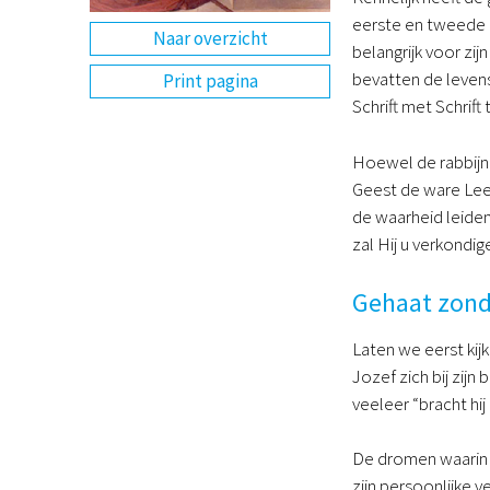
eerste en tweede k
Naar overzicht
belangrijk voor zij
bevatten de levens
Print pagina
Schrift met Schrif
Hoewel de rabbijne
Geest de ware Leer
de waarheid leiden
zal Hij u verkondige
Gehaat zond
Laten we eerst kij
Jozef zich bij zijn
veeleer “bracht hij
De dromen waarin d
zijn persoonlijke 