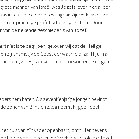
Podcast
grote mannen van Israël was Jozefs leven niet alleen
Magazine
 in relatie tot de verlossing van Zijn volk Israël. Zo
Digitale nieuwsbrief
nderen, prachtige profetische vergezichten. Door
Agenda
ven van de bekende geschiedenis van Jozef.
Kinderwerk
Jongerenwerk
 niet is te begrijpen, geloven wij dat de Heilige
Het Studiehuis (cursus)
zijn, namelijk de Geest der waarheid, zal Hij u in al
Webshop
ord hebben, zal Hij spreken, en de toekomende dingen
Over ons
Onze visie
Geschiedenis
Actueel
ANBI
eders hem haten. Als zeventienjarige jongen bevindt
Veelgestelde vragen
 de zonen van Bilha en Zilpa neemt hij geen deel,
Contact
Doneren
et huis van zijn vader openbaart, onthullen tevens
re liefde voor Jozef en de ‘veelvervige rok’ die Jozef