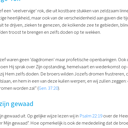
f een ‘veelvervige’ rok, die uit kostbare stukken van zeldzaam lin
ige heerlijkheid, maar ook van de verscheidenheid aan gaven die tij
it te drijven, zieken te genezen, de kolkende zee te gebieden, bli
den troost te brengen en zelfs doden op te wekken.
ef waren geen ‘dagdromen’ maar profetische openbaringen. Ook d
 toen Hij sprak over Zijn opstanding, hemelvaart en wederkomst o
zij Hem zelfs doden. De broers wilden Jozefs dromen frustreren, 
laan, en hem in een van deze kuilen werpen; en wij zullen zeggen:
 dromen worden zal” (
Gen. 37:20
).
 zijn gewaad
ijn gewaad uit. Op gelijke wijze lezen wij in
Psalm 22:19
over de Heere
r Mijn gewaad”. Hoe opmerkelijk is ook de mededeling dat de broed