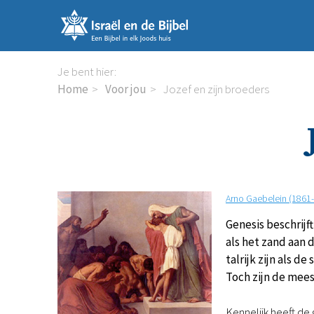
Sla
links
over
Spring
Je bent hier:
naar
Home
Voor jou
Jozef en zijn broeders
de
inhoud
Spring
naar
de
navigatie
Arno Gaebelein (1861
Genesis beschrijf
als het zand aan d
talrijk zijn als d
Toch zijn de mee
Kennelijk heeft de