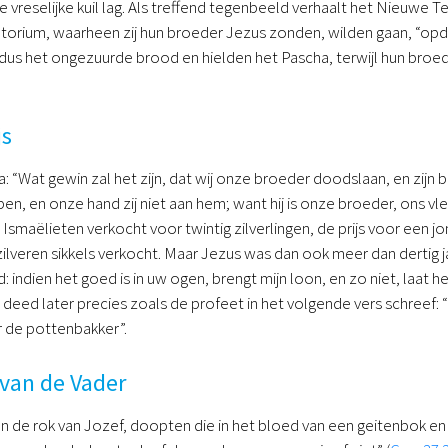
e vreselijke kuil lag. Als treffend tegenbeeld verhaalt het Nieuwe T
etorium, waarheen zij hun broeder Jezus zonden, wilden gaan, “opda
n dus het ongezuurde brood en hielden het Pascha, terwijl hun b
js
: “Wat gewin zal het zijn, dat wij onze broeder doodslaan, en zij
en, en onze hand zij niet aan hem; want hij is onze broeder, ons vl
smaëlieten verkocht voor twintig zilverlingen, de prijs voor een jon
zilveren sikkels verkocht. Maar Jezus was dan ook meer dan dertig j
 indien het goed is in uw ogen, brengt mijn loon, en zo niet, laat h
s deed later precies zoals de profeet in het volgende vers schreef: “E
 de pottenbakker”.
 van de Vader
 de rok van Jozef, doopten die in het bloed van een geitenbok e