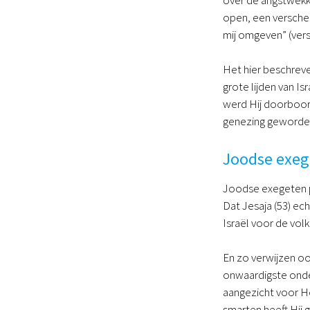
over de angstwekke
open, een versche
mij omgeven” (vers
Het hier beschreve
grote lijden van I
werd Hij doorboord
genezing geworde
Joodse exeg
Joodse exegeten p
Dat Jesaja (53) ech
Israël voor de volk
En zo verwijzen oo
onwaardigste onder
aangezicht voor He
smarten heeft Hij 