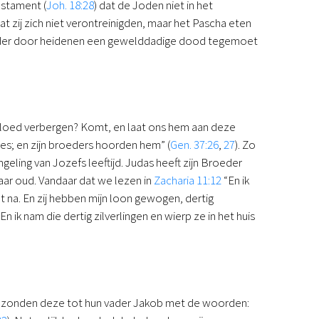
estament (
Joh. 18:28
) dat de Joden niet in het
t zij zich niet verontreinigden, maar het Pascha eten
roeder door heidenen een gewelddadige dood tegemoet
n bloed verbergen? Komt, en laat ons hem aan deze
ees; en zijn broeders hoorden hem” (
Gen. 37:26
,
27
). Zo
geling van Jozefs leeftijd. Judas heeft zijn Broeder
aar oud. Vandaar dat we lezen in
Zacharia 11:12
“En ik
et na. En zij hebben mijn loon gewogen, dertig
n ik nam die dertig zilverlingen en wierp ze in het huis
n zonden deze tot hun vader Jakob met de woorden: