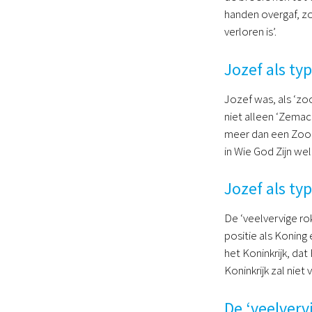
handen overgaf, zo
verloren is’.
Jozef als ty
Jozef was, als ‘z
niet alleen ‘Zemac
meer dan een Zoon 
in Wie God Zijn we
Jozef als ty
De ‘veelvervige ro
positie als Koning
het Koninkrijk, dat
Koninkrijk zal niet
De ‘veelverv