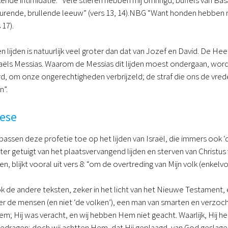
nde intimidatie: “Vele stieren hebben mij omringd, buffels van Basa
urende, brullende leeuw” (vers 13, 14).NBG “Want honden hebben 
 17).
n lijden is natuurlijk veel groter dan dat van Jozef en David. De H
sraëls Messias. Waarom de Messias dit lijden moest ondergaan, word
, om onze ongerechtigheden verbrijzeld; de straf die ons de vred
n”.
ese
assen deze profetie toe op het lijden van Israël, die immers oo
ter getuigt van het plaatsvervangend lijden en sterven van Christus 
en, blijkt vooral uit vers 8: “om de overtreding van Mijn volk (enke
k de andere teksten, zeker in het licht van het Nieuwe Testament, ex
 de mensen (en niet ‘de volken’), een man van smarten en verzocht
m; Hij was veracht, en wij hebben Hem niet geacht. Waarlijk, Hij
gedragen; doch wij achtten Hem, dat Hij geplaagd, van God geslage