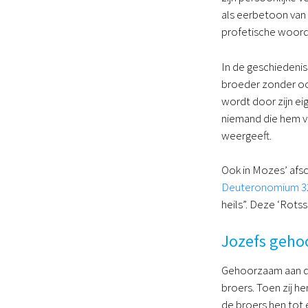
als eerbetoon van 
profetische woor
In de geschiedenis
broeder zonder oor
wordt door zijn e
niemand die hem 
weergeeft.
Ook in Mozes’ afsc
Deuteronomium 3
heils”. Deze ‘Rotsst
Jozefs geho
Gehoorzaam aan de 
broers. Toen zij h
de broers hen tot e