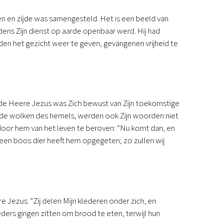
nen en zijde was samengesteld. Het is een beeld van
dens Zijn dienst op aarde openbaar werd. Hij had
nden het gezicht weer te geven, gevangenen vrijheid te
e Heere Jezus was Zich bewust van Zijn toekomstige
p de wolken des hemels, werden ook Zijn woorden niet
door hem van het leven te beroven: “Nu komt dan, en
 een boos dier heeft hem opgegeten; zo zullen wij
 Jezus: “Zij delen Mijn klederen onder zich, en
ers gingen zitten om brood te eten, terwijl hun