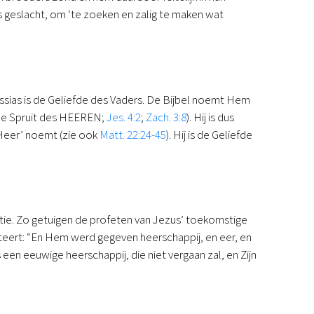
 geslacht, om ‘te zoeken en zalig te maken wat
ssias is de Geliefde des Vaders. De Bijbel noemt Hem
(de Spruit des HEEREN;
Jes. 4:2
;
Zach. 3:8
). Hij is dus
 Heer’ noemt (zie ook
Matt. 22:24-45
). Hij is de Geliefde
sitie. Zo getuigen de profeten van Jezus’ toekomstige
eteert: “En Hem werd gegeven heerschappij, en eer, en
 een eeuwige heerschappij, die niet vergaan zal, en Zijn