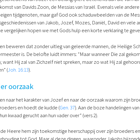
omst van Davids Zoon, de Messias van Israël. Evenals vele andere 
n eigen tijdgenoten, maar gaf God ook schaduwbeelden van de Messias
geschiedenissen van Jakob, Jozef, Mozes, Daniël, David en vele a
t te vergelijken hopen we met Gods hulp een korte verklaring te ge
n beweren dat zonder uitleg van geleerde mannen, de Heilige Schrift
meester is. De belofte luidt immers: “Maar wanneer Die zal gekomen 
; want Hij zal van Zichzelf niet spreken, maar zo wat Hij zal geho
n” (
Joh. 16:13
).
er oorzaak
ken naar het karakter van Jozef en naar de oorzaak waarom zijn bro
 broeders en hoedt de kudde (
Gen. 37
). Aan de boze handelingen van
 hun kwaad gerucht aan hun vader over” (vers 2).
e Heere hem zijn toekomstige heerschappij over zijn broeders en h
verhouding tot God. Maar al deze dingen, waaronder Jakobs bijzonde