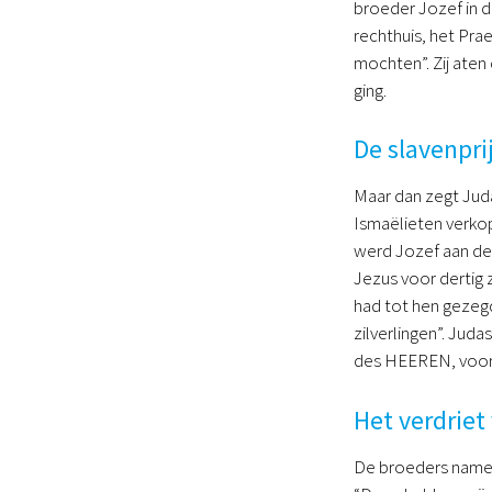
broeder Jozef in d
rechthuis, het Pra
mochten”. Zij ate
ging.
De slavenpri
Maar dan zegt Juda
Ismaëlieten verkop
werd Jozef aan de I
Jezus voor dertig 
had tot hen gezegd:
zilverlingen”. Juda
des HEEREN, voor
Het verdriet
De broeders namen