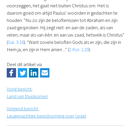
voorzeggen, het gaat niet buiten Christus om. Het is
daarom goed om altijd Paulus’ woorden in gedachten te
houden: “Nu zo zijn de beloftenissen tot Abraham en zijn
zaad gesproken. Hij zegt niet: en aan de zaden, als van
velen; maar als van één: en aan uw zaad, hetwelk is Christus”
(
Gal. 3:16
). “Want zovele beloften Gods als er zijn, die zijn in
Hem ja, en zijn in Hem amen ...” (
2 Kor. 1:20
).
Deel dit artikel via
Vorig bericht
:
Land van thuiskomen
Volgend bericht
:
Leugenachtige beeldvorming over Israël