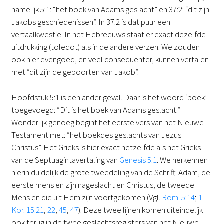
namelijk 5:1: “het boek van Adams geslacht” en 37:2: “dit zijn
Jakobs geschiedenissen”. In 37:2 is dat puur een
vertaalkwestie. In het Hebreeuws staat er exact dezelfde
uitdrukking (toledot) als in de andere verzen. We zouden
ook hier evengoed, en veel consequenter, kunnen vertalen
met “dit zijn de geboorten van Jakob”.
Hoofdstuk 5:1 is een ander geval. Daar is het woord ‘boek’
toegevoegd: “Dit is het boek van Adams geslacht.”
Wonderlijk genoeg begint het eerste vers van het Nieuwe
Testament met: “het boekdes geslachts van Jezus
Christus”. Het Grieks is hier exact hetzelfde als het Grieks
van de Septuagintavertaling van
Genesis 5:1
. We herkennen
hierin duidelijk de grote tweedeling van de Schrift: Adam, de
eerste mens en zijn nageslacht en Christus, de tweede
Mens en die uit Hem zijn voortgekomen (Vgl.
Rom. 5:14
;
1
Kor. 15:21
,
22
,
45
,
47
). Deze twee lijnen komen uiteindelijk
ook terug in de twee geslachtsregisters van het Nieuwe