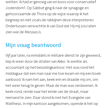
wetten. Ik had er genoeg van en koos voor conservatief
Jodendom
1
. Op Sabbat ging ik naar de synagoge en
gehoorzaamde de Thora op de wijze waarop ik het
begreep en niet zoals de rabbijnen deze interpreteren.
Ondertussen verwachtte ik van God dat Hij mij zou laten
zien wie de Messias is.
Mijn vraag beantwoord
Vijf jaar later, na inmiddels in militaire dienst te zijn geweest,
liep ik weer door de straten van Akko. Ik werkte als
accountant op het belastingkantoor. Het was rond het
middaguur dat een man naar me toe kwam en mij een boek
aanbood. Ik nam het aan, keek erin en draaide mij om, om
het weer terug te geven. Maar de man was verdwenen. Ik
keek rond, rende naar het einde van de straat, maar
niemand te zien. Daar stond ik met het Evangelie van
Mattheüs. In mijn kantoor aangekomen, opende ik het op