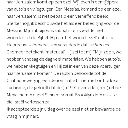
naar Jeruzalem komt op een ezel. Wij leven in een tijdperk
van auto’s en vliegtuigen. Een Messias, komend op een ezel
naar Jeruzalem, is niet bepaald een verheffend beeld.
Sterker nog, ik beschouwde het als een belediging voor de
Messias. Mijn rabbijn was kabbalist en speelde met
woorden uit de Bijbel. Hij nam het woord ‘ezel’ dat in het
Hebreeuws
chamoor
is en veranderde dat in
chomeer
.
Chomeer betekent ‘materiaal’. Hij zei tot mij: “Mijn zoon, we
hebben vandaag de dag veel materialen. We hebben auto’s,
we hebben vliegtuigen en Hij zal in een van deze voertuigen
naar Jeruzalem komen”. De rabbijn behoorde tot de
Chabadbeweging, een denominatie binnen het orthodoxe
Judaïsme, die gelooft dat de (in 1994 overleden, red.) rebbe
Menachem Mendel Schneerson uit Brooklyn de Messias is
die Israël verlossen zal.
Ik accepteerde zijn uitleg over de ezel niet en bewaarde de
vraag in mijn hart.