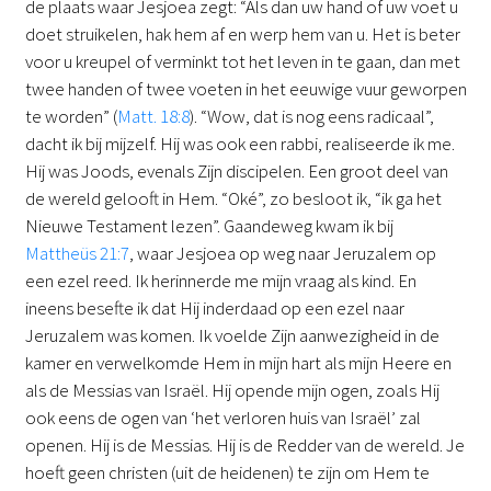
de plaats waar Jesjoea zegt: “Als dan uw hand of uw voet u
doet struikelen, hak hem af en werp hem van u. Het is beter
voor u kreupel of verminkt tot het leven in te gaan, dan met
twee handen of twee voeten in het eeuwige vuur geworpen
te worden” (
Matt. 18:8
). “Wow, dat is nog eens radicaal”,
dacht ik bij mijzelf. Hij was ook een rabbi, realiseerde ik me.
Hij was Joods, evenals Zijn discipelen. Een groot deel van
de wereld gelooft in Hem. “Oké”, zo besloot ik, “ik ga het
Nieuwe Testament lezen”. Gaandeweg kwam ik bij
Mattheüs 21:7
, waar Jesjoea op weg naar Jeruzalem op
een ezel reed. Ik herinnerde me mijn vraag als kind. En
ineens besefte ik dat Hij inderdaad op een ezel naar
Jeruzalem was komen. Ik voelde Zijn aanwezigheid in de
kamer en verwelkomde Hem in mijn hart als mijn Heere en
als de Messias van Israël. Hij opende mijn ogen, zoals Hij
ook eens de ogen van ‘het verloren huis van Israël’ zal
openen. Hij is de Messias. Hij is de Redder van de wereld. Je
hoeft geen christen (uit de heidenen) te zijn om Hem te