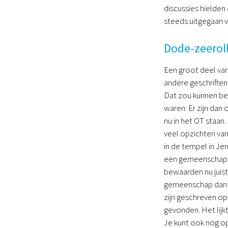
discussies hielden
steeds uitgegaan v
Dode-zeerol
Een groot deel van
andere geschriften
Dat zou kunnen be
waren. Er zijn da
nu in het OT staan
veel opzichten van
in de tempel in J
een gemeenschap i
bewaarden nu juist
gemeenschap dan o
zijn geschreven op
gevonden. Het lij
Je kunt ook nog o