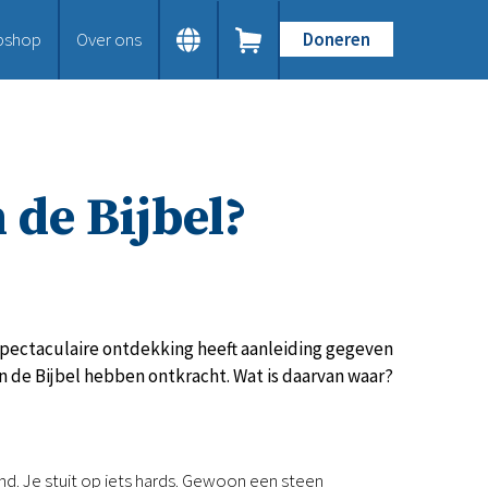
bshop
Over ons
Doneren
Home
Dit doen we
Bijbels op maat
Gods Woord aanbieden
 de Bijbel?
Samenwerken en toerusten
Humanitaire hulp
Onze Bijbeluitgaven
Doe mee
Word vriend
Doneer
pectaculaire ontdekking heeft aanleiding gegeven
Bid mee
 de Bijbel hebben ontkracht. Wat is daarvan waar?
Schenkingen en legaten
Nodig ons uit
Voor jou
rond. Je stuit op iets hards. Gewoon een steen
Kennisbank