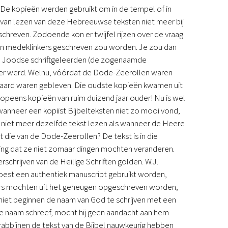
. De kopieën werden gebruikt om in de tempel of in
r van lezen van deze Hebreeuwse teksten niet meer bij
hreven. Zodoende kon er twijfel rijzen over de vraag
en medeklinkers geschreven zou worden. Je zou dan
en Joodse schriftgeleerden (de zogenaamde
ker werd. Welnu, vóórdat de Dode-Zeerollen waren
waard waren gebleven. Die oudste kopieën kwamen uit
peens kopieën van ruim duizend jaar ouder! Nu is wel
 wanneer een kopiist Bijbelteksten niet zo mooi vond,
 niet meer dezelfde tekst lezen als wanneer de Heere
et die van de Dode-Zeerollen? De tekst is in die
ging dat ze niet zomaar dingen mochten veranderen.
rschrijven van de Heilige Schriften golden. W.J.
est een authentiek manuscript gebruikt worden,
ters mochten uit het geheugen opgeschreven worden,
 niet beginnen de naam van God te schrijven met een
lige naam schreef, mocht hij geen aandacht aan hem
rabbijnen de tekst van de Bijbel nauwkeurig hebben