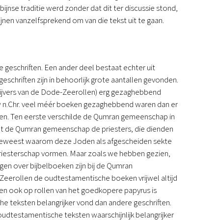
jnse traditie werd zonder dat dit ter discussie stond,
jnen vanzelfsprekend om van die tekst uit te gaan.
geschriften. Een ander deel bestaat echter uit
schriften zijn in behoorlijk grote aantallen gevonden.
ijvers van de Dode-Zeerollen) erg gezaghebbend
uw n.Chr. veel méér boeken gezaghebbend waren dan er
enen. Ten eerste verschilde de Qumran gemeenschap in
dat de Qumran gemeenschap de priesters, die dienden
n geweest waarom deze Joden als afgescheiden sekte
priesterschap vormen. Maar zoals we hebben gezien,
ngen over bijbelboeken zijn bij de Qumran
eerollen de oudtestamentische boeken vrijwel altijd
ken ook op rollen van het goedkopere papyrus is
 teksten belangrijker vond dan andere geschriften.
testamentische teksten waarschijnlijk belangrijker