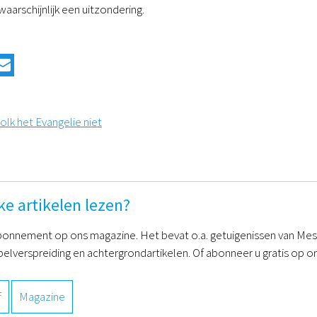
aarschijnlijk een uitzondering.
lk het Evangelie niet
ke artikelen lezen?
onnement op ons magazine. Het bevat o.a. getuigenissen van Mess
belverspreiding en achtergrondartikelen. Of abonneer u gratis op on
f
Magazine