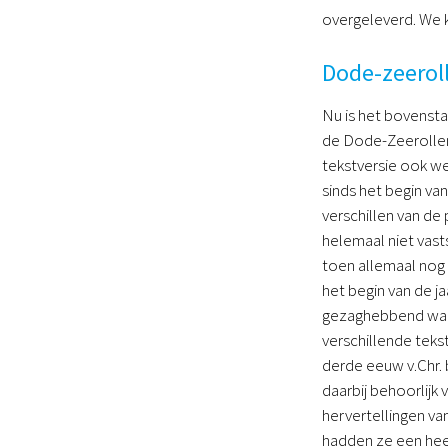
overgeleverd. We 
Dode-zeeroll
Nu is het bovensta
de Dode-Zeerollen
tekstversie ook we
sinds het begin va
verschillen van de
helemaal niet vast
toen allemaal nog 
het begin van de ja
gezaghebbend waren,
verschillende tekst
derde eeuw v.Chr. 
daarbij behoorlij
hervertellingen va
hadden ze een heel