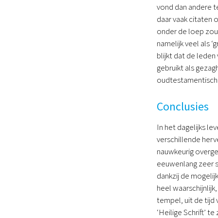
vond dan andere te
daar vaak citaten 
onder de loep zou n
namelijk veel als 
blijkt dat de lede
gebruikt als gezag
oudtestamentische
Conclusies
In het dagelijks l
verschillende herve
nauwkeurig overge
eeuwenlang zeer se
dankzij de mogelij
heel waarschijnlijk
tempel, uit de tij
‘Heilige Schrift’ t