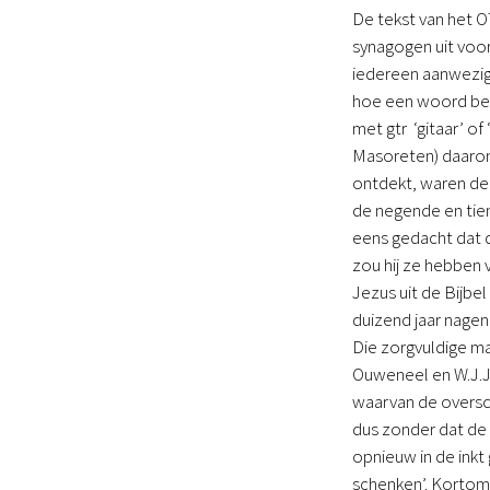
De tekst van het O
synagogen uit voor
iedereen aanwezig
hoe een woord bed
met gtr ‘gitaar’ 
Masoreten) daarom
ontdekt, waren de
de negende en tien
eens gedacht dat d
zou hij ze hebben
Jezus uit de Bijbel
duizend jaar nagen
Die zorgvuldige man
Ouweneel en W.J.J
waarvan de oversch
dus zonder dat de 
opnieuw in de inkt
schenken’. Kortom: