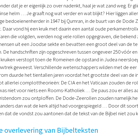
nder dat je er eigenlijk zo over nadenkt, haal je wat zand weg. Er glin
e helm … Je graaft nog wat verder en wat blijkt? Hier liggen aller
e bedoeïenenherder in 1947 bij Qumran, in de buurt van de Dode Z
. Daar vond hij een kruik met daarin een aantal oude perkamentrol
e jaren die volgden, werden nog vele rollen opgegraven, die beken
ensen uit een Joodse sekte en bevatten een groot deel van de tek
. De handschriften zijn opgeschreven tussen ongeveer 250 vóór en
n kruiken verstopt toen de Romeinen de opstand in Judea neersloege
ouwtrek geweest. Verschillende wetenschappers wilden met de eer s
m duurde het tientallen jaren voordat het grootste deel van de i
t allerlei complottheorieën: De CIA en het Vaticaan zouden de roll
s niet voor niets een Rooms-Katholiek … De paus zou er alles 
ristendom zou ontploffen. De Dode-Zeerollen zouden namelijk het 
l anders dan wat de kerk altijd had voorgespiegeld … Door dit soor
en dat de vondst zou aantonen dat de tekst van de Bijbel niet zou k
 overlevering van Bijbelteksten