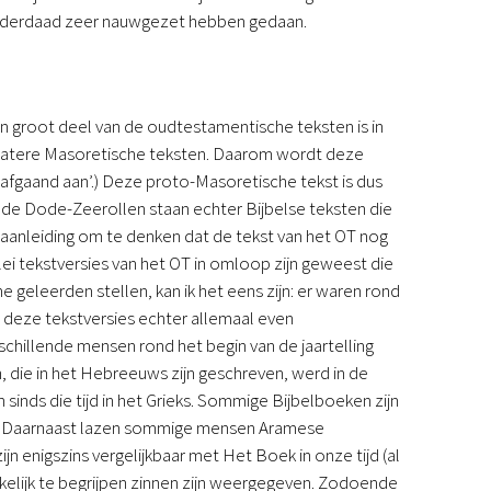
 inderdaad zeer nauwgezet hebben gedaan.
n groot deel van de oudtestamentische teksten is in
latere Masoretische teksten. Daarom wordt deze
afgaand aan’.) Deze proto-Masoretische tekst is dus
an de Dode-Zeerollen staan echter Bijbelse teksten die
n aanleiding om te denken dat de tekst van het OT nog
lei tekstversies van het OT in omloop zijn geweest die
 geleerden stellen, kan ik het eens zijn: er waren rond
Dat deze tekstversies echter allemaal even
rschillende mensen rond het begin van de jaartelling
n, die in het Hebreeuws zijn geschreven, werd in de
sinds die tijd in het Grieks. Sommige Bijbelboeken zijn
st. Daarnaast lazen sommige mensen Aramese
n enigszins vergelijkbaar met Het Boek in onze tijd (al
kkelijk te begrijpen zinnen zijn weergegeven. Zodoende