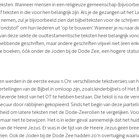
ksten. Wanneer mensen in een religieuze gemeenschap (bijvoorbeel
of teksten in die voor hen belangrijk zijn. Als je de gezangen uit h
emen, zul je bijvoorbeeld zien dat bijbelteksten voor de schrijvers 
‘grondstof’ om hun liederen uit ‘op te bouwen’. Wanneer je nu naar 
n van deze sekte de oudtestamentische teksten heel belangrijk vo
hebbende geschriften, maar andere geschriften vrijwel niet (een enk
 boeken, óók onder de Joden bij de Dode Zee, een hogere statu
even werden in de eerste eeuw n.Chr. verschillende tekstversies van
rtellingen van de Bijbel in omloop zijn, zoals kinderbijbels of Het 
leverde tekst van het OT te hebben bestaan. Die tekst is na de v
cuur door rabbijnen gekopieerd. Sinds het begin van deze jaartelli
kheid om latere teksten met de Dode-Zeerollen te vergelijken. Voo
, maar niet te bewijzen. Het is in ieder geval aannemelijk dat het hui
d van de Heere Jezus. Er was in de tijd van de Heere Jezus geen br
e zien. Ook de Joden bij de Dode Zee hadden zo’n overtuiging waarsch