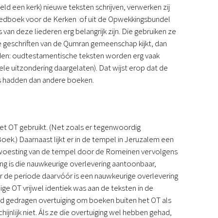
d een kerk) nieuwe teksten schrijven, verwerken zij
et Liedboek voor de Kerken of uit de Opwekkingsbundel
van deze liederen erg belangrijk zijn. Die gebruiken ze
de geschriften van de Qumran gemeenschap kijkt, dan
nden: oudtestamentische teksten worden erg vaak
ele uitzondering daargelaten). Dat wijst erop dat de
s hadden dan andere boeken.
 het OT gebruikt. (Net zoals er tegenwoordig
Boek.) Daarnaast lijkt er in de tempel in Jeruzalem een
erwoesting van de tempel door de Romeinen vervolgens
ng is die nauwkeurige overlevering aantoonbaar,
r de periode daarvóór is een nauwkeurige overlevering
dige OT vrijwel identiek was aan de teksten in de
eed gedragen overtuiging om boeken buiten het OT als
ijnlijk niet. Áls ze die overtuiging wel hebben gehad,