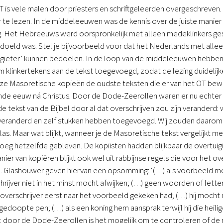
T is vele malen door priesters en schriftgeleerden overgeschreven
 te lezen. In de middeleeuwen was de kennis over de juiste manie
. Het Hebreeuws werd oorspronkelijk met alleen medeklinkers gesc
oeld was. Stel je bijvoorbeeld voor dat het Nederlands met alle
of ‘gieter’ kunnen bedoelen. In de loop van de middeleeuwen hebb
 klinkertekens aan de tekst toegevoegd, zodat de lezing duidelij
ze Masoretische kopieën de oudste teksten die er van het OT be
de eeuw ná Christus. Door de Dode-Zeerollen waren er nu echter o
e tekst van de Bijbel door al dat overschrijven zou zijn veranderd:
 veranderd en zelf stukken hebben toegevoegd. Wij zouden daarom
 las. Maar wat blijkt, wanneer je de Masoretische tekst vergelijkt m
oeg hetzelfde gebleven. De kopiisten hadden blijkbaar de overtui
ier van kopiëren blijkt ook wel uit rabbijnse regels die voor het ove
. Glashouwer geven hiervan een opsomming: ‘(…) als voorbeeld mo
rijver niet in het minst mocht afwijken; (…) geen woorden of let
overschrijver eerst naar het voorbeeld gekeken had; (…) hij mocht
 gedoopte pen; (…) als een koning hem aansprak terwijl hij die hei
 door de Dode-Zeerollen is het mogelijk om te controleren of de 