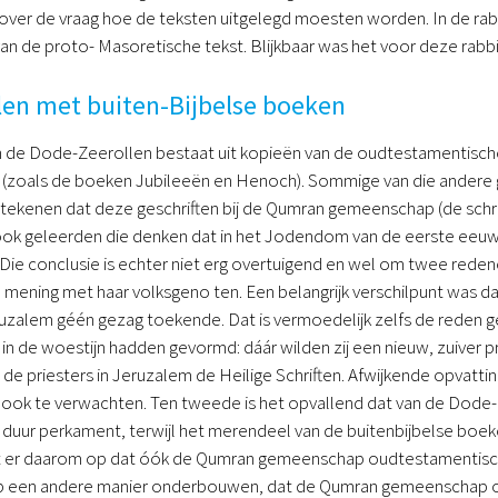
 over de vraag hoe de teksten uitgelegd moesten worden. In de rabbi
an de proto- Masoretische tekst. Blijkbaar was het voor deze rabbi
len met buiten-Bijbelse boeken
 de Dode-Zeerollen bestaat uit kopieën van de oudtestamentische 
 (zoals de boeken Jubileeën en Henoch). Sommige van die andere ge
tekenen dat deze geschriften bij de Qumran gemeenschap (de schr
n ook geleerden die denken dat in het Jodendom van de eerste ee
. Die conclusie is echter niet erg overtuigend en wel om twee red
 mening met haar volksgeno ten. Een belangrijk verschilpunt was 
eruzalem géén gezag toekende. Dat is vermoedelijk zelfs de rede
n de woestijn hadden gevormd: dáár wilden zij een nieuw, zuiver 
 de priesters in Jeruzalem de Heilige Schriften. Afwijkende opvatti
ok te verwachten. Ten tweede is het opvallend dat van de Dode-Z
 duur perkament, terwijl het merendeel van de buitenbijbelse boe
kt er daarom op dat óók de Qumran gemeenschap oudtestamentische
p een andere manier onderbouwen, dat de Qumran gemeenschap oud