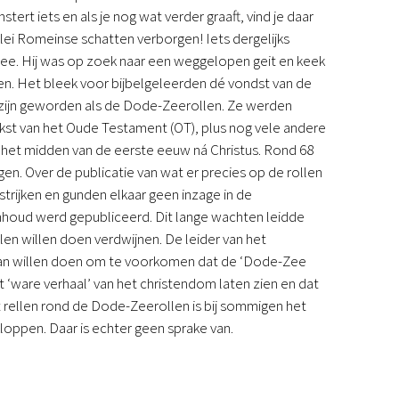
stert iets en als je nog wat verder graaft, vind je daar
Podcast
lei Romeinse schatten verborgen! Iets dergelijks
Magazine
ee. Hij was op zoek naar een weggelopen geit en keek
Digitale nieuwsbrief
len. Het bleek voor bijbelgeleerden dé vondst van de
Agenda
d zijn geworden als de Dode-Zeerollen. Ze werden
Kinderwerk
st van het Oude Testament (OT), plus nog vele andere
Jongerenwerk
 het midden van de eerste eeuw ná Christus. Rond 68
Het Studiehuis (cursus)
n. Over de publicatie van wat er precies op de rollen
Webshop
trijken en gunden elkaar geen inzage in de
Over ons
nhoud werd gepubliceerd. Dit lange wachten leidde
Onze visie
en willen doen verdwijnen. De leider van het
Geschiedenis
aan willen doen om te voorkomen dat de ‘Dode-Zee
Actueel
‘ware verhaal’ van het christendom laten zien en dat
ANBI
t rellen rond de Dode-Zeerollen is bij sommigen het
Veelgestelde vragen
loppen. Daar is echter geen sprake van.
Contact
Doneren