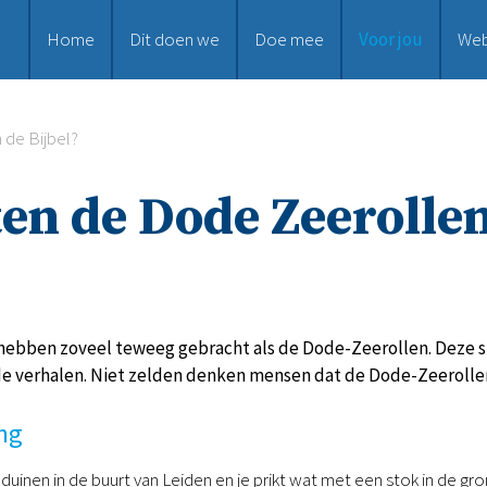
Home
Dit doen we
Doe mee
Voor jou
We
 de Bijbel?
n de Dode Zeerollen
hebben zoveel teweeg gebracht als de Dode-Zeerollen. Deze s
de verhalen. Niet zelden denken mensen dat de Dode-Zeerollen
ng
e duinen in de buurt van Leiden en je prikt wat met een stok in de g