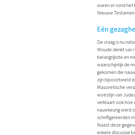
waren er rond het 
Nieuwe Testament (
Eén gezaghe
De vraag is nu nat
Woude denkt van ni
belangrijkste en 
waarschijnlijk de 
gekomen die nauwk
zijn bijvoorbeeld 
Masoretische versi
woestijn van Judea
verklaart ook hoe 
nauwkeurig werd o
schriftgeleerden m
Naast deze gegeven
enkele discussie b