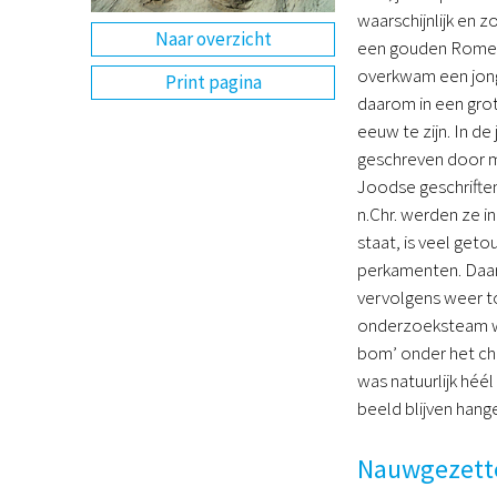
waarschijnlijk en zo
Naar overzicht
een gouden Romeins
overkwam een jong
Print pagina
daarom in een grot
eeuw te zijn. In d
geschreven door m
Joodse geschriften
n.Chr. werden ze i
staat, is veel get
perkamenten. Daaro
vervolgens weer to
onderzoeksteam wa
bom’ onder het ch
was natuurlijk héé
beeld blijven hang
Nauwgezette