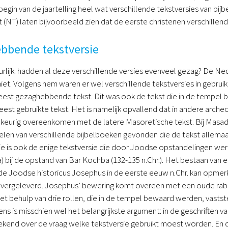
begin van de jaartelling heel wat verschillende tekstversies van bij
NT) laten bijvoorbeeld zien dat de eerste christenen verschillend
bbende tekstversie
uurlijk: hadden al deze verschillende versies evenveel gezag? De Ned
et. Volgens hem waren er wel verschillende tekstversies in gebru
meest gezaghebbende tekst. Dit was ook de tekst die in de tempel
meest gebruikte tekst. Het is namelijk opvallend dat in andere arche
eurig overeenkomen met de latere Masoretische tekst. Bij Masada
delen van verschillende bijbelboeken gevonden die de tekst allema
e is ook de enige tekstversie die door Joodse opstandelingen wer
) bij de opstand van Bar Kochba (132-135 n.Chr.). Het bestaan van 
de Joodse historicus Josephus in de eerste eeuw n.Chr. kan opmerke
vergeleverd. Josephus’ bewering komt overeen met een oude rabbi
et behulp van drie rollen, die in de tempel bewaard werden, vastste
s is misschien wel het belangrijkste argument: in de geschriften va
ekend over de vraag welke tekstversie gebruikt moest worden. En da