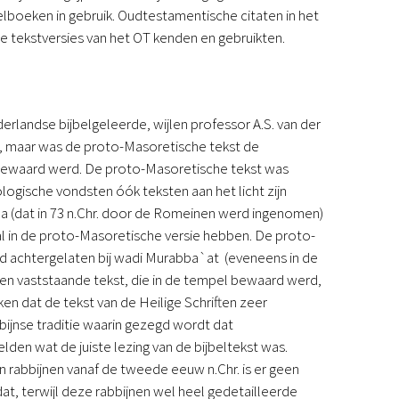
belboeken in gebruik. Oudtestamentische citaten in het
e tekstversies van het OT kenden en gebruikten.
erlandse bijbelgeleerde, wijlen professor A.S. van der
ik, maar was de proto-Masoretische tekst de
 bewaard werd. De proto-Masoretische tekst was
ologische vondsten óók teksten aan het licht zijn
 (dat in 73 n.Chr. door de Romeinen werd ingenomen)
al in de proto-Masoretische versie hebben. De proto-
d achtergelaten bij wadi Murabba`at (eveneens in de
een vaststaande tekst, die in de tempel bewaard werd,
n dat de tekst van de Heilige Schriften zeer
jnse traditie waarin gezegd wordt dat
lden wat de juiste lezing van de bijbeltekst was.
n rabbijnen vanaf de tweede eeuw n.Chr. is er geen
t, terwijl deze rabbijnen wel heel gedetailleerde