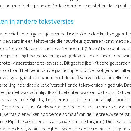
kunnen met behulp van de Dode-Zeerollen vaststellen dat zij dat
en in andere tekstversies
ande niet het enige dat je over de Dode-Zeerollen kunt zeggen. Ee
 bewaard in een tekstversie die nauwkeurig overeenkomt met de 
l de ‘proto-Masoretische tekst’ genoemd. (‘Proto’ betekent ‘voor
n de jaartelling heel nauwkeurig overgeleverd. In een ander deel v
 proto-Masoretische tekstversie. Dit geeft bijbelkritische geleerde
stond rond het begin van de jaartelling: er zouden volgens hen aller
even gezaghebbend waren. Met de helft van wat deze bijbelkritische
artelling inderdaad allerlei verschillende tekstversies in gebruik. 
 is niet waarschijnlijk. Ik zal toelichten waarom dat zo is. Dat ve
versies van de Bijbel gebruikten is een feit. Een aantal bijbelboeke
bijvoorbeeld in het Grieks vertaald. Veel mensen lazen deze boeken 
k vrij vertaald en wijken zodoende soms af van de Hebreeuwse tek
n de Bijbelse geschiedenissen (zogenaamde targums). Die teksten zij
 ander doel), waarin de bijbelteksten op een vrije manier, in gema