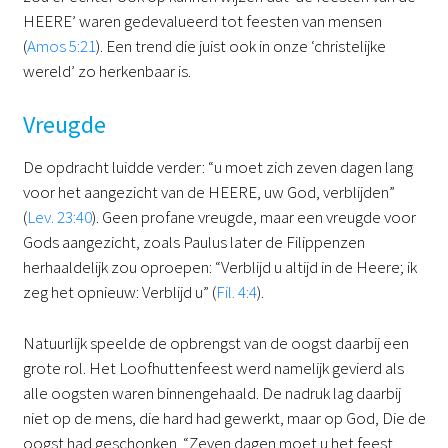
HEERE’ waren gedevalueerd tot feesten van mensen
(
Amos 5:21
). Een trend die juist ook in onze ‘christelijke
wereld’ zo herkenbaar is.
Vreugde
De opdracht luidde verder: “u moet zich zeven dagen lang
voor het aangezicht van de HEERE, uw God, verblijden”
(
Lev. 23:40
). Geen profane vreugde, maar een vreugde voor
Gods aangezicht, zoals Paulus later de Filippenzen
herhaaldelijk zou oproepen: “Verblijd u altijd in de Heere; ik
zeg het opnieuw: Verblijd u” (
Fil. 4:4
).
Natuurlijk speelde de opbrengst van de oogst daarbij een
grote rol. Het Loofhuttenfeest werd namelijk gevierd als
alle oogsten waren binnengehaald. De nadruk lag daarbij
niet op de mens, die hard had gewerkt, maar op God, Die de
oogst had geschonken. “Zeven dagen moet u het feest