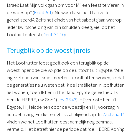
Israël: Laat Mijn volk gaan om voor Mij een feest te vieren in
de woestijn” (
Exod. 5:1
). Nu was die vrijheid ten volle
gerealiseerd
2
. Zelfs het einde van het sabbatsjaar, waarop
ieder kwijtschelding van zijn schulden kreeg, viel op het
Loofhuttenfeest (
Deut. 31:10
).
Terugblik op de woestijnreis
Het Loofhuttenfeest geeft ook een terugblik op de
woestijnperiode die volgde op de uittocht uit Egypte. “Alle
ingezetenen van Israël moeten in loofhutten wonen, zodat
de generaties na u weten dat Ik de Israëlieten in loofhutten
liet wonen, toen Ik hen uit het land Egypte geleid heb. Ik
ben de HEERE, uw God” (
Lev. 23:43
). Hij verloste hen uit
Egypte, Hij leidde hen door de woestijn en Hij voorzag in
hun behuizing. En die terugblik zal blijvend zijn. In
Zacharia 14
vinden we het Loofhuttenfeest namelijk nog eenmaal
vermeld. Het betreft hier de periode dat “de HEERE Koning