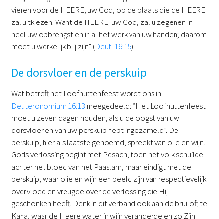
vieren voor de HEERE, uw God, op de plaats die de HEERE
zal uitkiezen. Want de HEERE, uw God, zal u zegenen in
heel uw opbrengst en in al het werk van uw handen; daarom
moet u werkelijk blij zijn” (
Deut. 16:15
).
De dorsvloer en de perskuip
Wat betreft het Loofhuttenfeest wordt ons in
Deuteronomium 16:13
meegedeeld: “Het Loofhuttenfeest
moet u zeven dagen houden, als u de oogst van uw
dorsvloer en van uw perskuip hebt ingezameld”. De
perskuip, hier als laatste genoemd, spreekt van olie en wijn.
Gods verlossing begint met Pesach, toen het volk schuilde
achter het bloed van het Paaslam, maar eindigt met de
perskuip, waar olie en wijn een beeld zijn van respectievelijk
overvloed en vreugde over de verlossing die Hij
geschonken heeft. Denk in dit verband ook aan de bruiloft te
Kana, waar de Heere water in wijn veranderde en zo Zijn