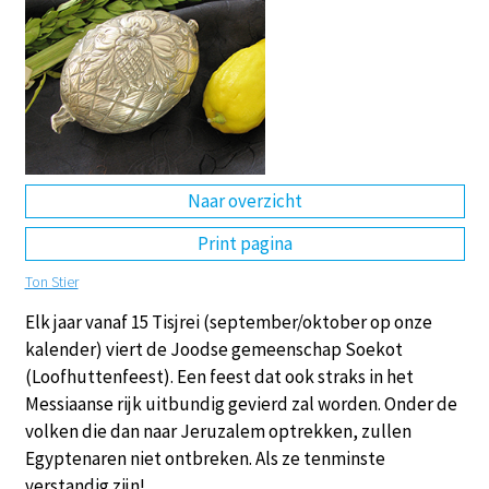
DE
EN
NL
RU
Naar overzicht
Print pagina
Ton Stier
Elk jaar vanaf 15 Tisjrei (september/oktober op onze
kalender) viert de Joodse gemeenschap Soekot
(Loofhuttenfeest). Een feest dat ook straks in het
Messiaanse rijk uitbundig gevierd zal worden. Onder de
volken die dan naar Jeruzalem optrekken, zullen
Egyptenaren niet ontbreken. Als ze tenminste
verstandig zijn!