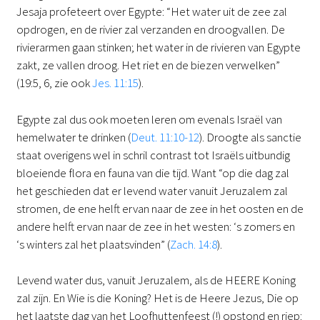
Jesaja profeteert over Egypte: “Het water uit de zee zal
opdrogen, en de rivier zal verzanden en droogvallen. De
rivierarmen gaan stinken; het water in de rivieren van Egypte
zakt, ze vallen droog. Het riet en de biezen verwelken”
(19:5, 6, zie ook
Jes. 11:15
).
Egypte zal dus ook moeten leren om evenals Israël van
hemelwater te drinken (
Deut. 11:10-12
). Droogte als sanctie
staat overigens wel in schril contrast tot Israëls uitbundig
bloeiende flora en fauna van die tijd. Want “op die dag zal
het geschieden dat er levend water vanuit Jeruzalem zal
stromen, de ene helft ervan naar de zee in het oosten en de
andere helft ervan naar de zee in het westen: ‘s zomers en
‘s winters zal het plaatsvinden” (
Zach. 14:8
).
Levend water dus, vanuit Jeruzalem, als de HEERE Koning
zal zijn. En Wie is die Koning? Het is de Heere Jezus, Die op
het laatste dag van het Loofhuttenfeest (!) opstond en riep: