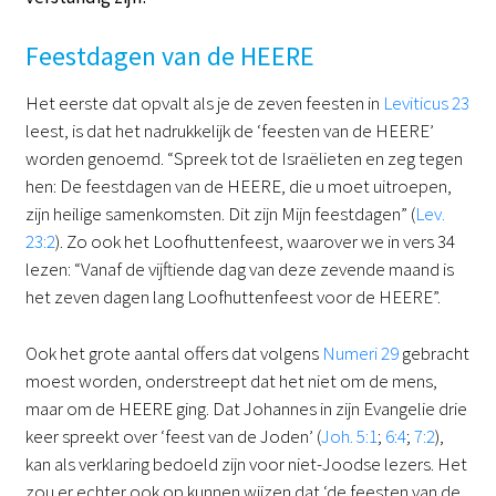
Feestdagen van de HEERE
Het eerste dat opvalt als je de zeven feesten in
Leviticus 23
leest, is dat het nadrukkelijk de ‘feesten van de HEERE’
worden genoemd. “Spreek tot de Israëlieten en zeg tegen
hen: De feestdagen van de HEERE, die u moet uitroepen,
zijn heilige samenkomsten. Dit zijn Mijn feestdagen” (
Lev.
23:2
). Zo ook het Loofhuttenfeest, waarover we in vers 34
lezen: “Vanaf de vijftiende dag van deze zevende maand is
het zeven dagen lang Loofhuttenfeest voor de HEERE”.
Ook het grote aantal offers dat volgens
Numeri 29
gebracht
moest worden, onderstreept dat het niet om de mens,
maar om de HEERE ging. Dat Johannes in zijn Evangelie drie
keer spreekt over ‘feest van de Joden’ (
Joh. 5:1
;
6:4
;
7:2
),
kan als verklaring bedoeld zijn voor niet-Joodse lezers. Het
zou er echter ook op kunnen wijzen dat ‘de feesten van de