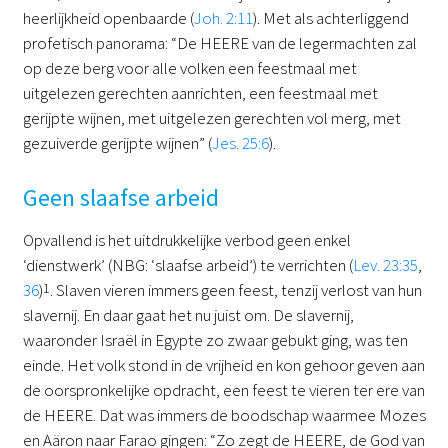
heerlijkheid openbaarde (
Joh. 2:11
). Met als achterliggend
profetisch panorama: “De HEERE van de legermachten zal
op deze berg voor alle volken een feestmaal met
uitgelezen gerechten aanrichten, een feestmaal met
gerijpte wijnen, met uitgelezen gerechten vol merg, met
gezuiverde gerijpte wijnen” (
Jes. 25:6
).
Geen slaafse arbeid
Opvallend is het uitdrukkelijke verbod geen enkel
‘dienstwerk’ (NBG: ‘slaafse arbeid’) te verrichten (
Lev. 23:35
,
36
)
1
. Slaven vieren immers geen feest, tenzij verlost van hun
slavernij. En daar gaat het nu juist om. De slavernij,
waaronder Israël in Egypte zo zwaar gebukt ging, was ten
einde. Het volk stond in de vrijheid en kon gehoor geven aan
de oorspronkelijke opdracht, een feest te vieren ter ere van
de HEERE. Dat was immers de boodschap waarmee Mozes
en Aäron naar Farao gingen: “Zo zegt de HEERE, de God van