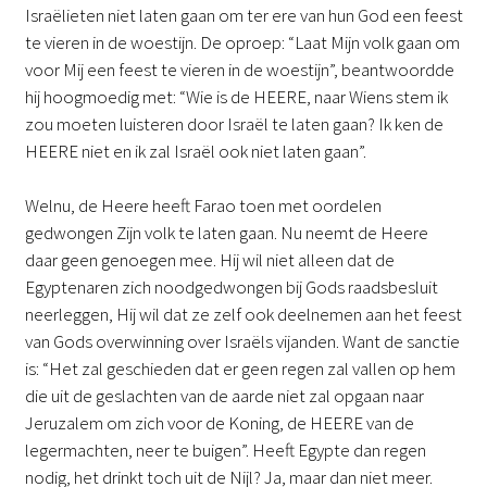
Israëlieten niet laten gaan om ter ere van hun God een feest
te vieren in de woestijn. De oproep: “Laat Mijn volk gaan om
voor Mij een feest te vieren in de woestijn”, beantwoordde
hij hoogmoedig met: “Wie is de HEERE, naar Wiens stem ik
zou moeten luisteren door Israël te laten gaan? Ik ken de
HEERE niet en ik zal Israël ook niet laten gaan”.
Welnu, de Heere heeft Farao toen met oordelen
gedwongen Zijn volk te laten gaan. Nu neemt de Heere
daar geen genoegen mee. Hij wil niet alleen dat de
Egyptenaren zich noodgedwongen bij Gods raadsbesluit
neerleggen, Hij wil dat ze zelf ook deelnemen aan het feest
van Gods overwinning over Israëls vijanden. Want de sanctie
is: “Het zal geschieden dat er geen regen zal vallen op hem
die uit de geslachten van de aarde niet zal opgaan naar
Jeruzalem om zich voor de Koning, de HEERE van de
legermachten, neer te buigen”. Heeft Egypte dan regen
nodig, het drinkt toch uit de Nijl? Ja, maar dan niet meer.