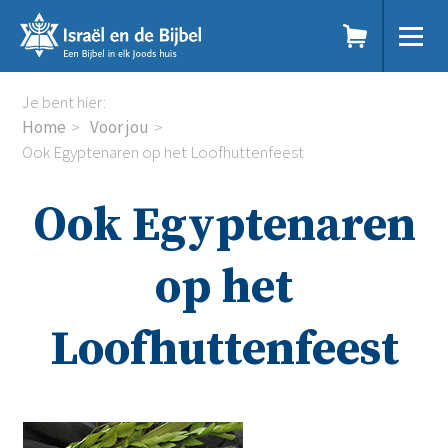
Sla
links
over
Spring
Home
Je bent hier:
naar
Dit doen we
Home
Voor jou
de
Doe mee
Ook Egyptenaren op het Loofhuttenfeest
inhoud
Voor jou
Spring
Kennisbank
Ook Egyptenaren
naar
Podcast
de
Magazine
navigatie
Digitale nieuwsbrief
op het
Agenda
Kinderwerk
Loofhuttenfeest
Jongerenwerk
Het Studiehuis (cursus)
Webshop
Over ons