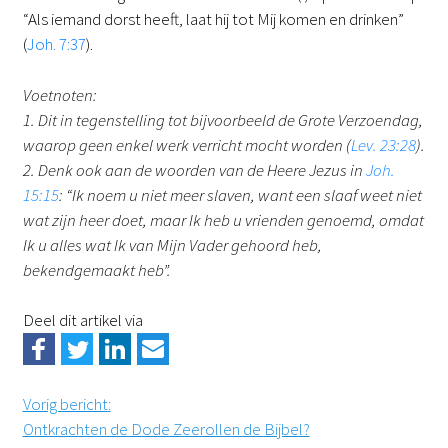
“Als iemand dorst heeft, laat hij tot Mij komen en drinken”
(
Joh. 7:37
).
Voetnoten:
1. Dit in tegenstelling tot bijvoorbeeld de Grote Verzoendag,
waarop geen enkel werk verricht mocht worden (
Lev. 23:28
).
2. Denk ook aan de woorden van de Heere Jezus in
Joh.
15:15
: “Ik noem u niet meer slaven, want een slaaf weet niet
wat zijn heer doet, maar Ik heb u vrienden genoemd, omdat
Ik u alles wat Ik van Mijn Vader gehoord heb,
bekendgemaakt heb”.
Deel dit artikel via
Vorig bericht
:
Ontkrachten de Dode Zeerollen de Bijbel?