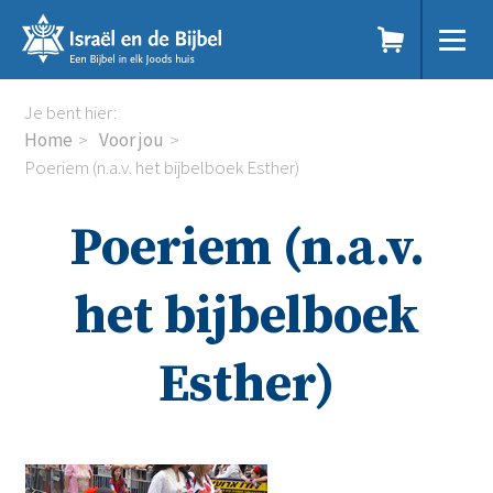
Sla
links
over
Spring
Home
Je bent hier:
naar
Dit doen we
Home
Voor jou
de
Doe mee
Poeriem (n.a.v. het bijbelboek Esther)
inhoud
Voor jou
Spring
Kennisbank
Poeriem (n.a.v.
naar
Podcast
de
Magazine
navigatie
Digitale nieuwsbrief
het bijbelboek
Agenda
Kinderwerk
Esther)
Jongerenwerk
Het Studiehuis (cursus)
Webshop
Over ons