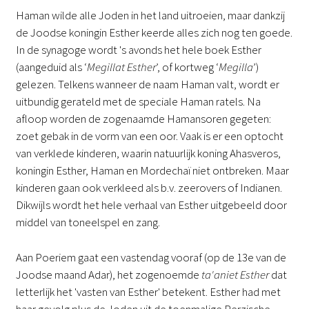
Haman wilde alle Joden in het land uitroeien, maar dankzij
de Joodse koningin Esther keerde alles zich nog ten goede.
In de synagoge wordt 's avonds het hele boek Esther
(aangeduid als ‘
Megillat Esther
’, of kortweg ‘
Megilla
’)
gelezen. Telkens wanneer de naam Haman valt, wordt er
uitbundig gerateld met de speciale Haman ratels. Na
afloop worden de zogenaamde Hamansoren gegeten:
zoet gebak in de vorm van een oor. Vaak is er een optocht
van verklede kinderen, waarin natuurlijk koning Ahasveros,
koningin Esther, Haman en Mordechaï niet ontbreken. Maar
kinderen gaan ook verkleed als b.v. zeerovers of Indianen.
Dikwijls wordt het hele verhaal van Esther uitgebeeld door
middel van toneelspel en zang.
Aan Poeriem gaat een vastendag vooraf (op de 13e van de
Joodse maand Adar), het zogenoemde
ta'aniet Esther
dat
letterlijk het 'vasten van Esther' betekent. Esther had met
haar gevolg plus de Joden uit de toenmalige Perzische