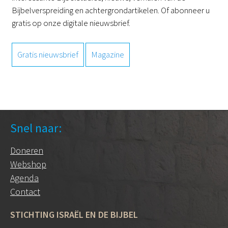
Bijbelverspreiding en achtergrondartikelen. Of abonneer u
gratis op onze digitale nieuwsbrief.
Gratis nieuwsbrief
Magazine
Snel naar:
Doneren
Webshop
Agenda
Contact
STICHTING ISRAËL EN DE BIJBEL