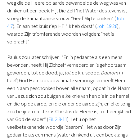
weg die de Heere op aarde bewandelde de weg was van
drinken uit een beek. Hij, Die Zelf ‘het Water des levens is’,
vroeg de Samaritaanse vrouw: “Geef Mij te drinken” (
Joh.
4:7
). En aan het kruis riep Hij: “Ik heb dorst” (
Joh. 19:28
),
waarop Zijn triomferende woorden volgden: “het is
volbracht”.
Paulus zou later schrijven: “En in gedaante als een mens
bevonden, heeft Hij Zichzelf vernederd en is gehoorzaam
geworden, tot de dood, ja,
tot
de kruisdood.
Daarom
(!)
heeft God Hem ook bovenmate verhoogd en heeft Hem
een Naam geschonken boven alle naam, opdat in de Naam
van Jezus zich zou buigen elke knie van hen die in de hemel,
en die op de aarde, en die onder de aarde zijn, en elke tong
zou belijden dat Jezus Christus de Heere is, tot heerlijkheid
van God de Vader” (
Fil. 2:8-11
). Let u op het
veelbetekenende woordje ‘daarom’. Het was door Zijn
gedaante als een mens (water drinkend uit een beek langs