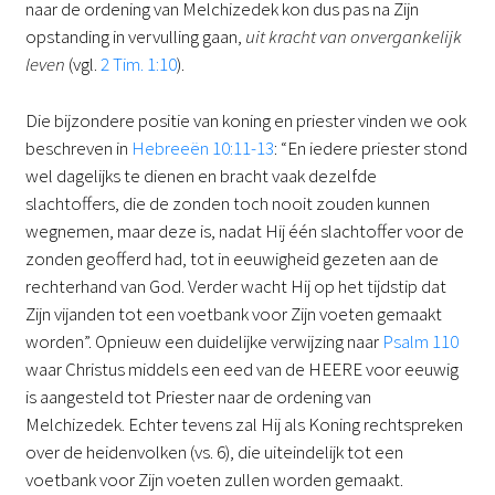
naar de ordening van Melchizedek kon dus pas na Zijn
opstanding in vervulling gaan,
uit kracht van onvergankelijk
leven
(vgl.
2 Tim. 1:10
).
Die bijzondere positie van koning en priester vinden we ook
beschreven in
Hebreeën 10:11-13
: “En iedere priester stond
wel dagelijks te dienen en bracht vaak dezelfde
slachtoffers, die de zonden toch nooit zouden kunnen
wegnemen, maar deze is, nadat Hij één slachtoffer voor de
zonden geofferd had, tot in eeuwigheid gezeten aan de
rechterhand van God. Verder wacht Hij op het tijdstip dat
Zijn vijanden tot een voetbank voor Zijn voeten gemaakt
worden”. Opnieuw een duidelijke verwijzing naar
Psalm 110
waar Christus middels een eed van de HEERE voor eeuwig
is aangesteld tot Priester naar de ordening van
Melchizedek. Echter tevens zal Hij als Koning rechtspreken
over de heidenvolken (vs. 6), die uiteindelijk tot een
voetbank voor Zijn voeten zullen worden gemaakt.