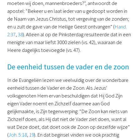
moeten wij doen, mannenbroeders?”, antwoordt de
apostel: “Bekeer u en laat ieder van u gedoopt worden in
de Naam van Jezus Christus, tot vergeving van de zonden;
en u zult de gave van de Heilige Geest ontvangen” (
Hand.
2:37
,
38
). Alleen al op de Pinksterdag resulteerde dat in een
menigte van maar liefst 3000 zielen (vs. 42), waaraan de
Heere dagelijks toevoegde (vs. 47).
De eenheid tussen de vader en de zoon
In de Evangeliën lezen we veelvuldig over de wonderbare
eenheid tussen de Vader en de Zoon. Als Jezus’
volksgenoten Hem ervan beschuldigen dat Hij God Zijn
eigen Vader noemt en Zichzelf daarmee aan God
gelijkmaakte, is Zijn tegenwerping: “De Zoon kan niets van
Zichzelf doen, als Hij dat niet de Vader ziet doen, want al
wat Deze doet, dat doet ook de Zoon op dezelfde wijze”
(
Joh. 5:18
,
19
). En dat beginsel vinden we ook prachtig