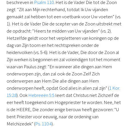
beschreven in
Psalm 110
. Het is de Vader Die tot de Zoon
zegt: “Zit aan Mijn rechterhand, totdat Ik Uw vijanden
gemaakt zal hebben tot een voetbank voor Uw voeten” (vs.
1). Het is de Vader Die de scepter van de Zoon uitstrekt met
de opdracht: “Heers te midden van Uw vijanden” (vs. 2).
Hetzelfde geldt voor het verpletteren van koningen op de
dag van Zijn toorn en het rechtspreken onder de
heidenvolken (vs. 5-6). Het is de Vader, Die door de Zoon al
Zijn werken is begonnen en zal voleindigen tot het moment
waarvan Paulus zegt: “En wanneer alle dingen aan Hem
onderworpen zijn, dan zal ook de Zoon Zelf Zich
onderwerpen aan Hem Die alle dingen aan Hem
onderworpen heeft, opdat God alles in allen zal zijn” (
1 Kor.
15:28
). Ook
Hebreeën 5:5
leert dat Christus niet Zichzelf de
eer heeft toegekend om Hogepriester te worden. Nee, het
is de HEERE, Die zonder enige berouw heeft gezworen: “U
bent Priester voor eeuwig, naar de ordening van
Melchizedek” (
Ps. 110:4
).