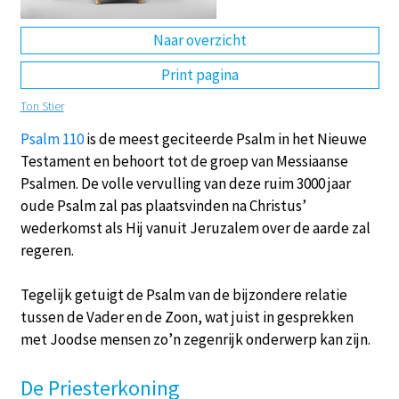
DE
EN
NL
RU
Naar overzicht
Print pagina
Ton Stier
Psalm 110
is de meest geciteerde Psalm in het Nieuwe
Testament en behoort tot de groep van Messiaanse
Psalmen. De volle vervulling van deze ruim 3000 jaar
oude Psalm zal pas plaatsvinden na Christus’
wederkomst als Hij vanuit Jeruzalem over de aarde zal
regeren.
Tegelijk getuigt de Psalm van de bijzondere relatie
tussen de Vader en de Zoon, wat juist in gesprekken
met Joodse mensen zo’n zegenrijk onderwerp kan zijn.
De Priesterkoning