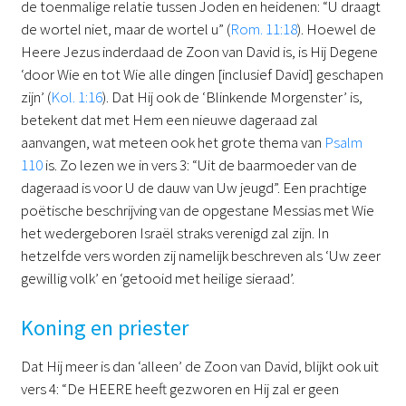
de toenmalige relatie tussen Joden en heidenen: “U draagt
de wortel niet, maar de wortel u” (
Rom. 11:18
). Hoewel de
Heere Jezus inderdaad de Zoon van David is, is Hij Degene
‘door Wie en tot Wie alle dingen [inclusief David] geschapen
zijn’ (
Kol. 1:16
). Dat Hij ook de ‘Blinkende Morgenster’ is,
betekent dat met Hem een nieuwe dageraad zal
aanvangen, wat meteen ook het grote thema van
Psalm
110
is. Zo lezen we in vers 3: “Uit de baarmoeder van de
dageraad is voor U de dauw van Uw jeugd”. Een prachtige
poëtische beschrijving van de opgestane Messias met Wie
het wedergeboren Israël straks verenigd zal zijn. In
hetzelfde vers worden zij namelijk beschreven als ‘Uw zeer
gewillig volk’ en ‘getooid met heilige sieraad’.
Koning en priester
Dat Hij meer is dan ‘alleen’ de Zoon van David, blijkt ook uit
vers 4: “De HEERE heeft gezworen en Hij zal er geen