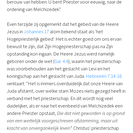
berouw van hebben: U bent Priester voor eeuwig, naar de
ordening van Melchizedek”.
Even terzijde zij opgemerkt dat het gebed van de Heere
Jezus in
Johannes 17
alom bekend staat als ‘het
Hogepriesterlijk gebed’. Het is echter goed om ons ervan
bewust te zijn, dat Zijn Hogepriesterschap pas na Zijn
opstanding kon ingaan. De Heere Jezus werd namelijk
geboren onder de wet (
Gal. 4:4
), waarin het priesterschap
was voorbehouden aan het geslacht van Levi en het
koningschap aan het geslacht van Juda.
Hebreeën 7:14-16
verklaart: “Het is immers overduidelijk dat onze Heere van
Juda afstamt, over welke stam Mozes niets gezegd heeft in
verband met het priesterschap. En dit wordt nog veel
duidelijker, als er naar het evenbeeld van Melchizedek een
andere Priester opstaat,
Die dat niet geworden is op grond
van een wettelijk voorgeschreven afstamming, maar uit
kracht van onvergankelijk leven
”. Christus’ priesterschap