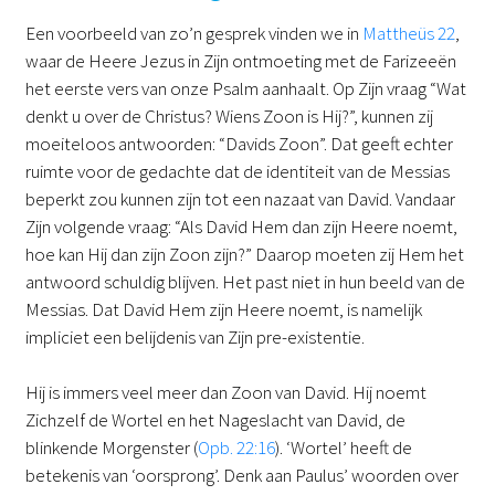
Een voorbeeld van zo’n gesprek vinden we in
Mattheüs 22
,
waar de Heere Jezus in Zijn ontmoeting met de Farizeeën
het eerste vers van onze Psalm aanhaalt. Op Zijn vraag “Wat
denkt u over de Christus? Wiens Zoon is Hij?”, kunnen zij
moeiteloos antwoorden: “Davids Zoon”. Dat geeft echter
ruimte voor de gedachte dat de identiteit van de Messias
beperkt zou kunnen zijn tot een nazaat van David. Vandaar
Zijn volgende vraag: “Als David Hem dan zijn Heere noemt,
hoe kan Hij dan zijn Zoon zijn?” Daarop moeten zij Hem het
antwoord schuldig blijven. Het past niet in hun beeld van de
Messias. Dat David Hem zijn Heere noemt, is namelijk
impliciet een belijdenis van Zijn pre-existentie.
Hij is immers veel meer dan Zoon van David. Hij noemt
Zichzelf de Wortel en het Nageslacht van David, de
blinkende Morgenster (
Opb. 22:16
). ‘Wortel’ heeft de
betekenis van ‘oorsprong’. Denk aan Paulus’ woorden over