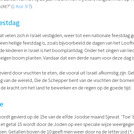
cht?" (
1 Kor. 9:7
).
eestdag
dat velen zich in Israël vestigden, weer tot een nationale feestda
een heilige feestdag is, zoals bijvoorbeeld de dagen van het Loof
de kinderen in Israël is het boomplantdag. Onder het zingen van l
n eigen boom planten. Vandaar dat een derde naam voor deze dag is 
vierd door vruchten te eten, die vooral uit Israël afkomstig zijn. G
g van de wereld, Die de Schepper bent van de vruchten der bomen"
, de kracht om het land te bewerken en de regen op de goede tijd.
e
rdt gevierd op de 15e van de elfde Joodse maand Sjewat. ‘Toe’ be
et getal 15 wordt door de Joden op een speciale wijze weergegev
en. Getallen boven de 10 geeft men weer door na de letter jod (
י
,