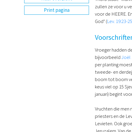
zullen ze voor u ve
Print pagina
voor de HEERE. En 
God" (
Lev. 19:23-2
Voorschrifte
Vroeger hadden de I
bijvoorbeeld
Joël 
per planting moest
tweede- en derdej
boom tot boom ver
keus viel op 15 Sj
januari) begint vo
Vruchten die men n
priesters en de Le
Levieten. Ook groe
Jeruzalem. Van de v