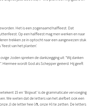
g geworden. Het is een zogenaamd halffeest. Dat
huttenfeest. Op een halffeest mag men werken en naar
iederen trekken ze in optocht naar een aangewezen stuk
'feest van het planten'.
elovige Joden spreken de dankzegging uit: "Wij danken
. Hiermee wordt God als Schepper geëerd. Hij geeft
tekent 15 en ‘Bisjwat’ is de grammaticale vervoeging
en. We weten dat de letters van het alefbet ook een
 onze J) de letter hee (
ה
, onze H) te zetten. De letters