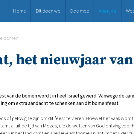
Home
Dit doen we
Doe mee
Voor jou
We
 de bomen
at, het nieuwjaar va
st van de bomen wordt in heel Israël gevierd. Vanwege de aand
ding om extra aandacht te schenken aan dit bomenfeest.
ds of gelovig te zijn om dit feest te vieren. Hoewel het vaak wordt 
tamt al uit de tijd van Mozes, die de wetten van God ontving voor he
eer u in het land komt en allerlei vruchtbomen plant, moet u de vr