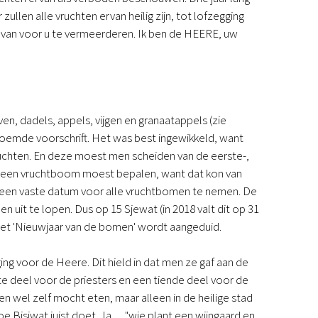
Podcast
zullen alle vruchten ervan heilig zijn, tot lofzegging
Magazine
ervan voor u te vermeerderen. Ik ben de HEERE, uw
Digitale nieuwsbrief
Agenda
Kinderwerk
Jongerenwerk
ven, dadels, appels, vijgen en granaatappels (zie
Het Studiehuis (cursus)
noemde voorschrift. Het was best ingewikkeld, want
Webshop
vruchten. En deze moest men scheiden van de eerste-,
Over ons
n een vruchtboom moest bepalen, want dat kon van
Onze visie
een vaste datum voor alle vruchtbomen te nemen. De
Geschiedenis
uit te lopen. Dus op 15 Sjewat (in 2018 valt dit op 31
Actueel
 met 'Nieuwjaar van de bomen' wordt aangeduid.
ANBI
Veelgestelde vragen
Contact
g voor de Heere. Dit hield in dat men ze gaf aan de
Doneren
ste deel voor de priesters en een tiende deel voor de
n wel zelf mocht eten, maar alleen in de heilige stad
Bisjwat juist doet. Ja, ... "wie plant een wijngaard en