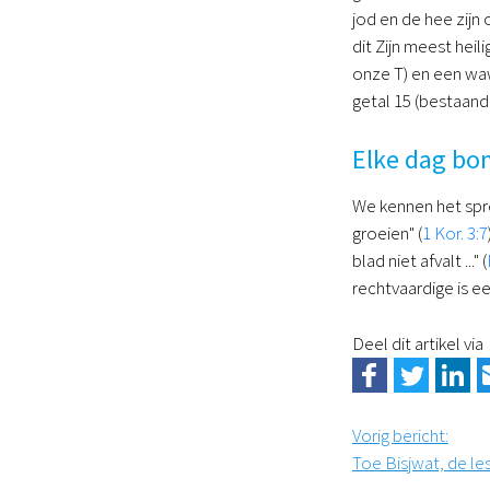
jod en de hee zijn
dit Zijn meest hei
onze T) en een wa
getal 15 (bestaand
Elke dag bo
We kennen het spre
groeien" (
1 Kor. 3:7
blad niet afvalt ..." (
rechtvaardige is e
Deel dit artikel via
Vorig bericht
:
Toe Bisjwat, de l