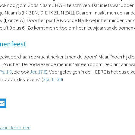
 ook nodig om Gods Naam JHWH te schrijven. Dat is iets wat Joden 
lige Naam is (IK BEN, DIE IK ZIJN ZAL). Daarom maakt men een andere 
w (
ו
, onze W). Door het puntje (voor de klank oe) in het midden van
e uit 9 plus 6). Zo komt men ertoe om het nieuwjaar van de bomen
menfeest
ekwoord 'aan de vrucht herkent men de boom'. Maar, "noch hij die pla
). Zo is het. De godvrezende mens is "als een boom, geplant aan wate
Ps. 1:3
, zie ook
Jer. 17:8
). Voor gelovigen in de HEERE is het dus el
en boom des levens” (
Spr. 11:30
).
es van de bomen