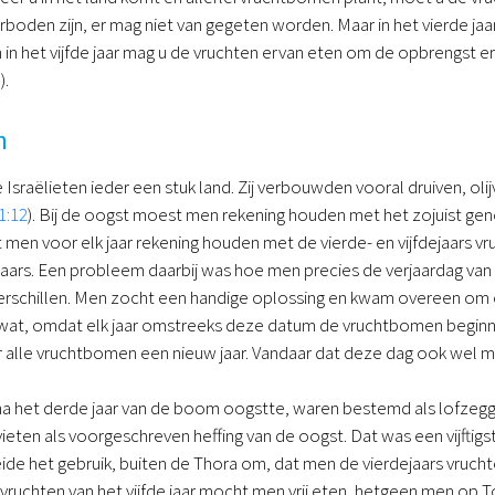
rboden zijn, er mag niet van gegeten worden. Maar in het vierde jaar 
in het vijfde jaar mag u de vruchten ervan eten om de opbrengst 
5
).
n
sraëlieten ieder een stuk land. Zij verbouwden vooral druiven, olij
1:12
). Bij de oogst moest men rekening houden met het zojuist ge
 men voor elk jaar rekening houden met de vierde- en vijfdejaars 
aars. Een probleem daarbij was hoe men precies de verjaardag va
schillen. Men zocht een handige oplossing en kwam overeen om 
ewat, omdat elk jaar omstreeks deze datum de vruchtbomen beginnen 
or alle vruchtbomen een nieuw jaar. Vandaar dat deze dag ook wel
a het derde jaar van de boom oogstte, waren bestemd als lofzeggin
vieten als voorgeschreven heffing van de oogst. Dat was een vijftig
ide het gebruik, buiten de Thora om, dat men de vierdejaars vruchte
ruchten van het vijfde jaar mocht men vrij eten, hetgeen men op Toe 