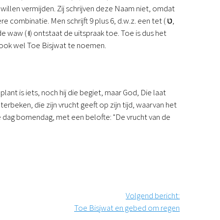
willen vermijden. Zij schrijven deze Naam niet, omdat
combinatie. Men schrijft 9 plus 6, d.w.z. een tet (
ט
,
 de waw (
וּ
) ontstaat de uitspraak toe. Toe is dus het
 ook wel Toe Bisjwat te noemen.
nt is iets, noch hij die begiet, maar God, Die laat
rbeken, die zijn vrucht geeft op zijn tijd, waarvan het
ke dag bomendag, met een belofte: "De vrucht van de
Volgend bericht
:
Toe Bisjwat en gebed om regen