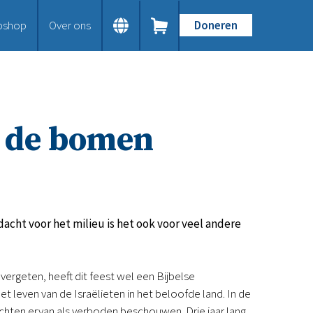
bshop
Over ons
Doneren
Home
Dit doen we
Bijbels op maat
Gods Woord aanbieden
n de bomen
Samenwerken en toerusten
Humanitaire hulp
Onze Bijbeluitgaven
Doe mee
Word vriend
Doneer
acht voor het milieu is het ook voor veel andere
Bid mee
Schenkingen en legaten
Nodig ons uit
vergeten, heeft dit feest wel een Bijbelse
Voor jou
t leven van de Israëlieten in het beloofde land. In de
Kennisbank
uchten ervan als verboden beschouwen. Drie jaar lang