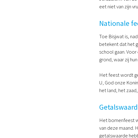
eet niet van zijn vru
Nationale f
Toe Bisjwat is, na
betekent dat het g
school gaan. Voor 
grond, waar zij hu
Het feest wordt ge
U, God onze Konin
het land, het zaad
Getalswaard
Het bomenfeest wo
van deze maand. H
getalswaarde hebb