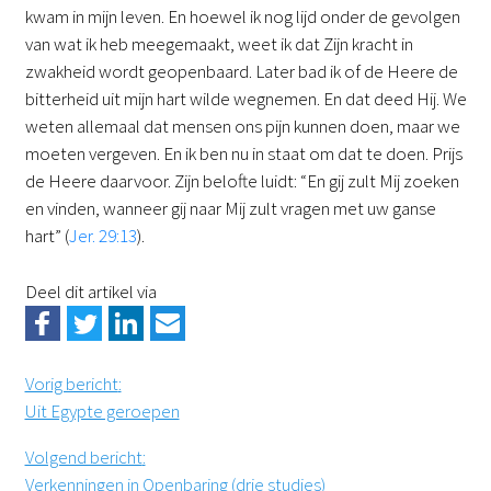
kwam in mijn leven. En hoewel ik nog lijd onder de gevolgen
van wat ik heb meegemaakt, weet ik dat Zijn kracht in
zwakheid wordt geopenbaard. Later bad ik of de Heere de
bitterheid uit mijn hart wilde wegnemen. En dat deed Hij. We
weten allemaal dat mensen ons pijn kunnen doen, maar we
moeten vergeven. En ik ben nu in staat om dat te doen. Prijs
de Heere daarvoor. Zijn belofte luidt: “En gij zult Mij zoeken
en vinden, wanneer gij naar Mij zult vragen met uw ganse
hart” (
Jer. 29:13
).
Deel dit artikel via
Vorig bericht
:
Uit Egypte geroepen
Volgend bericht
:
Verkenningen in Openbaring (drie studies)