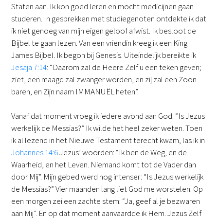
Staten aan. Ik kon goed leren en mocht medicijnen gaan
studeren. In gesprekken met studiegenoten ontdekte ik dat
ik niet genoeg van mijn eigen geloof afwist. Ik besloot de
Bijbel te gaan lezen. Van een vriendin kreeg ik een King
James Bijbel. Ik begon bij Genesis. Uiteindelijk bereikte ik
Jesaja 7:14
: “Daarom zal de Heere Zelf u een teken geven;
ziet, een maagd zal zwanger worden, en zij zal een Zoon
baren, en Zijn naam IMMANUËL heten”.
Vanaf dat moment vroeg ik iedere avond aan God: “Is Jezus
werkelijk de Messias?” Ik wilde het heel zeker weten. Toen
ik al lezend in het Nieuwe Testament terecht kwam, las ik in
Johannes 14:6
Jezus’ woorden: “Ik ben de Weg, en de
Waarheid, en het Leven. Niemand komt tot de Vader dan
door Mij”. Mijn gebed werd nog intenser: “Is Jezus werkelijk
de Messias?” Vier maanden lang liet God me worstelen. Op
een morgen zei een zachte stem: “Ja, geef al je bezwaren
aan Mij”. En op dat moment aanvaardde ik Hem. Jezus Zelf