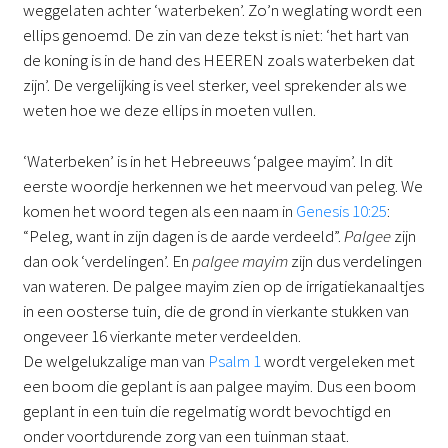
weggelaten achter ‘waterbeken’. Zo’n weglating wordt een
ellips genoemd. De zin van deze tekst is niet: ‘het hart van
de koning is in de hand des HEEREN zoals waterbeken dat
zijn’. De vergelijking is veel sterker, veel sprekender als we
weten hoe we deze ellips in moeten vullen.
‘Waterbeken’ is in het Hebreeuws ‘palgee mayim’. In dit
eerste woordje herkennen we het meervoud van peleg. We
komen het woord tegen als een naam in
Genesis 10:25
:
“Peleg, want in zijn dagen is de aarde verdeeld”.
Palgee
zijn
dan ook ‘verdelingen’. En
palgee mayim
zijn dus verdelingen
van wateren. De palgee mayim zien op de irrigatiekanaaltjes
in een oosterse tuin, die de grond in vierkante stukken van
ongeveer 16 vierkante meter verdeelden.
De welgelukzalige man van
Psalm 1
wordt vergeleken met
een boom die geplant is aan palgee mayim. Dus een boom
geplant in een tuin die regelmatig wordt bevochtigd en
onder voortdurende zorg van een tuinman staat.