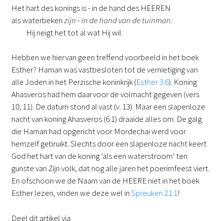
Het hart des konings is - in de hand des HEEREN
als waterbeken
zijn
-
in de hand van de tuinman
.
Hij neigt het tot al wat Hij wil.
Hebben we hiervan geen treffend voorbeeld in het boek
Esther? Haman was vastbesloten tot de vernietiging van
alle Joden in het Perzische koninkrijk (
Esther 3:6
). Koning
Ahasveros had hem daarvoor de volmacht gegeven (vers
10, 11). De datum stond al vast (v. 13). Maar een slapenloze
nacht van koning Ahasveros (6:1) draaide alles om. De galg
die Haman had opgericht voor Mordechai werd voor
hemzelf gebruikt. Slechts door een slapenloze nacht keert
God het hart van de koning ‘als een waterstroom’ ten
gunste van Zijn volk, dat nog alle jaren het poerimfeest viert.
En ofschoon we de Naam van de HEERE niet in het boek
Esther lezen, vinden we deze wel in
Spreuken 21:1
!
Deel dit artikel via