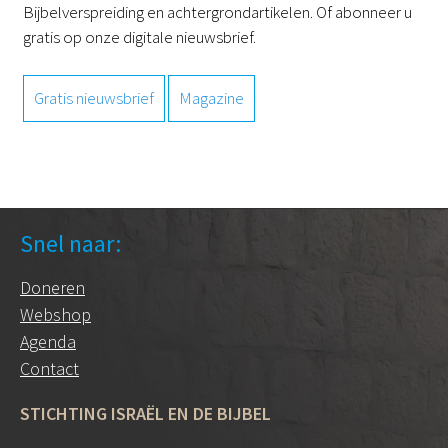
Bijbelverspreiding en achtergrondartikelen. Of abonneer u
gratis op onze digitale nieuwsbrief.
Gratis nieuwsbrief
Magazine
Snel naar:
Doneren
Webshop
Agenda
Contact
STICHTING ISRAËL EN DE BIJBEL