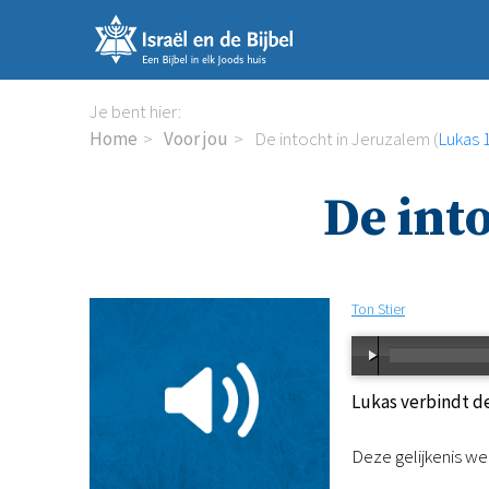
Sla
links
over
Spring
Je bent hier:
naar
Home
Voor jou
De intocht in Jeruzalem (
Lukas 
de
inhoud
De int
Spring
naar
de
navigatie
Ton Stier
Lukas verbindt de
Deze gelijkenis we