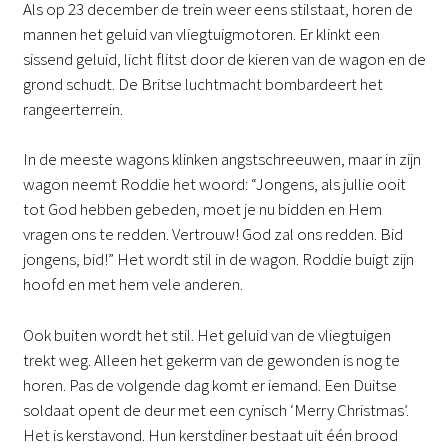
Als op 23 december de trein weer eens stilstaat, horen de
mannen het geluid van vliegtuigmotoren. Er klinkt een
sissend geluid, licht flitst door de kieren van de wagon en de
grond schudt. De Britse luchtmacht bombardeert het
rangeerterrein.
In de meeste wagons klinken angstschreeuwen, maar in zijn
wagon neemt Roddie het woord: “Jongens, als jullie ooit
tot God hebben gebeden, moet je nu bidden en Hem
vragen ons te redden. Vertrouw! God zal ons redden. Bid
jongens, bid!” Het wordt stil in de wagon. Roddie buigt zijn
hoofd en met hem vele anderen.
Ook buiten wordt het stil. Het geluid van de vliegtuigen
trekt weg. Alleen het gekerm van de gewonden is nog te
horen. Pas de volgende dag komt er iemand. Een Duitse
soldaat opent de deur met een cynisch ‘Merry Christmas’.
Het is kerstavond. Hun kerstdiner bestaat uit één brood