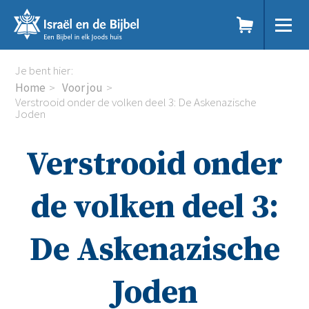
Sla
links
over
Spring
Home
Je bent hier:
naar
Dit doen we
Home
Voor jou
de
Doe mee
Verstrooid onder de volken deel 3: De Askenazische
inhoud
Joden
Voor jou
Spring
Kennisbank
naar
Podcast
Verstrooid onder
de
Magazine
navigatie
Digitale nieuwsbrief
de volken deel 3:
Agenda
Kinderwerk
Jongerenwerk
De Askenazische
Het Studiehuis (cursus)
Webshop
Joden
Over ons