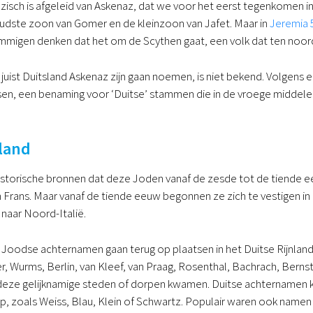
isch is afgeleid van Askenaz, dat we voor het eerst tegenkomen i
udste zoon van Gomer en de kleinzoon van Jafet. Maar in
Jeremia 
Sommigen denken dat het om de Scythen gaat, een volk dat ten noo
ist Duitsland Askenaz zijn gaan noemen, is niet bekend. Volgens een
en, een benaming voor ‘Duitse’ stammen die in de vroege middelee
nland
storische bronnen dat deze Joden vanaf de zesde tot de tiende ee
n Frans. Maar vanaf de tiende eeuw begonnen ze zich te vestigen in 
 naar Noord-Italië.
Joodse achternamen gaan terug op plaatsen in het Duitse Rijnlan
ier, Wurms, Berlin, van Kleef, van Praag, Rosenthal, Bachrach, Berns
t deze gelijknamige steden of dorpen kwamen. Duitse achternamen
, zoals Weiss, Blau, Klein of Schwartz. Populair waren ook namen