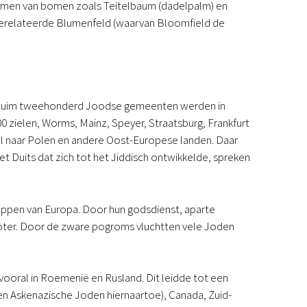
n namen van bomen zoals Teitelbaum (dadelpalm) en
gerelateerde Blumenfeld (waarvan Bloomfield de
. Ruim tweehonderd Joodse gemeenten werden in
0 zielen, Worms, Mainz, Speyer, Straatsburg, Frankfurt
al naar Polen en andere Oost-Europese landen. Daar
t Duits dat zich tot het Jiddisch ontwikkelde, spreken
ppen van Europa. Door hun godsdienst, aparte
groter. Door de zware pogroms vluchtten vele Joden
ooral in Roemenië en Rusland. Dit leidde tot een
en Askenazische Joden hiernaartoe), Canada, Zuid-