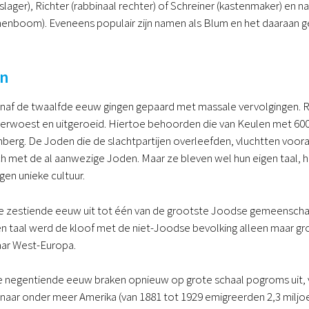
(slager), Richter (rabbinaal rechter) of Schreiner (kastenmaker) e
nboom). Eveneens populair zijn namen als Blum en het daaraan 
en
anaf de twaalfde eeuw gingen gepaard met massale vervolgingen
 verwoest en uitgeroeid. Hiertoe behoorden die van Keulen met 600
berg. De Joden die de slachtpartijen overleefden, vluchtten voor
 met de al aanwezige Joden. Maar ze bleven wel hun eigen taal, he
en unieke cultuur.
de zestiende eeuw uit tot één van de grootste Joodse gemeenscha
 en taal werd de kloof met de niet-Joodse bevolking alleen maar 
aar West-Europa.
e negentiende eeuw braken opnieuw op grote schaal pogroms uit, v
naar onder meer Amerika (van 1881 tot 1929 emigreerden 2,3 miljo