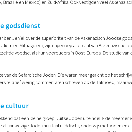
, Brazilië en Mexico) en Zuid-Afrika. Ook vestigden veel Askenazisch
e godsdienst
er ben Jehiel over de superioriteit van de Askenazisch Joodse go
idiem en Mitnagdiem, zijn nagenoeg allemaal van Askenazische oor
tzelfde voedsel als hun voorouders in Oost-Europa. De studie van
 ze van de Sefardische Joden. Die waren meer gericht op het schrij
jvers relatief weinig commentaren schreven op de Talmoed, maar 
e cultuur
kkend dat een kleine groep Duitse Joden uiteindelijk de meerderh
de al aanwezige Joden hun taal (Jiddisch), onderwijsmethoden en cu