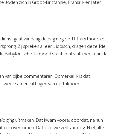
e Joden zich in Groot-Brittannië, Frankrijk en later
dsdienst gaat vandaag de dag nog op. Ultraorthodoxe
sprong. Zij spreken alleen Jiddisch, dragen dezelfde
 de Babylonische Talmoed staat centraal, meer dan dat
ven van bijbelcommentaren. Opmerkelijk is dat
wel weer samenvattingen van de Talmoed
eid ging uitmaken. Dat kwam vooral doordat, na hun
ltuur overnamen. Dat zien we zelfs nu nog. Niet alle