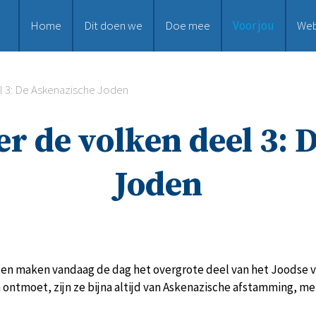
Home
Dit doen we
Doe mee
Voor jou
We
l 3: De Askenazische Joden
er de volken deel 3: 
Joden
n maken vandaag de dag het overgrote deel van het Joodse volk 
ntmoet, zijn ze bijna altijd van Askenazische afstamming, me