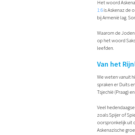
Het woord Askenaz
1:6
is Askenaz de o
bij Armenië lag. 
Waarom de Joden ju
op het woord Saks
leefden.
Van het Rij
We weten vanuit hi
spraken er Duits e
Tsjechië (Praag) en
Veel hedendaagse 
zoals Spijer of Sp
oorspronkelijk ui
Askenazische groep