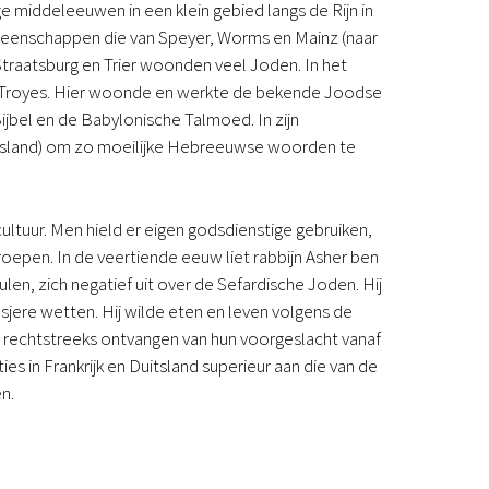
 middeleeuwen in een klein gebied langs de Rijn in
Podcast
gemeenschappen die van Speyer, Worms en Mainz (naar
Magazine
aatsburg en Trier woonden veel Joden. In het
Digitale nieuwsbrief
s Troyes. Hier woonde en werkte de bekende Joodse
Agenda
ijbel en de Babylonische Talmoed. In zijn
Kinderwerk
uitsland) om zo moeilijke Hebreeuwse woorden te
Jongerenwerk
Het Studiehuis (cursus)
Webshop
ltuur. Men hield er eigen godsdienstige gebruiken,
Over ons
epen. In de veertiende eeuw liet rabbijn Asher ben
Onze visie
n, zich negatief uit over de Sefardische Joden. Hij
Geschiedenis
jere wetten. Hij wilde eten en leven volgens de
Actueel
eg rechtstreeks ontvangen van hun voorgeslacht vanaf
ANBI
s in Frankrijk en Duitsland superieur aan die van de
Veelgestelde vragen
n.
Contact
Doneren