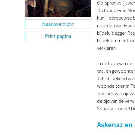
Oorspronkelijk wer
Duitsland en in No
hun Hebreeuwse be
Naar overzicht
noorden van Frank
bijbeluitlegger Ra
Print pagina
bijbelcommentaar g
verklaren.
In de loop van de 
taal en gewoonten
Jehiel, bekend van
woonde toen in Tol
tradities van zijn
de tijd van de ver
Spaanse Joden! Di
Askenaz en 