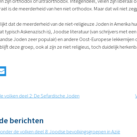
 zijn orthodox of ultraorthodox. Integendeel, velen zijn liberaal o
aël is de meerderheid van hen niet orthodox. Maar dat wil niet zeg
ijkt dat de meerderheid van de niet-religieuze Joden in Amerika hu
at typisch Askenazisch is), Joodse literatuur (van schrijvers met e
andse Joden zeer populair) en andere Oost-Europese lekkernijen 
lijft deze groep, ook al zijn ze niet religieus, toch duidelijk herkenb
de volken deel 2: De Sefardische Joden
de berichten
 onder de volken deel 8: Joodse bevolkingsgroepen in Azië