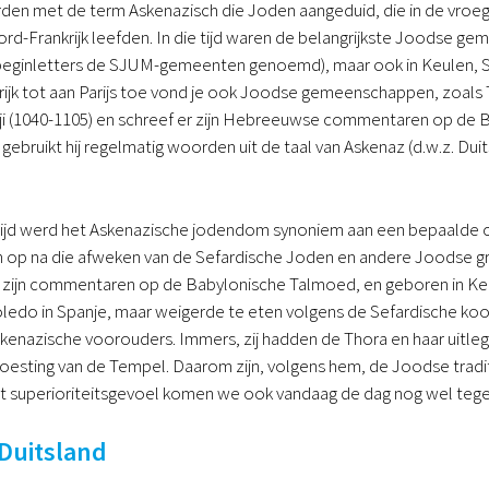
den met de term Askenazisch die Joden aangeduid, die in de vroege
ord-Frankrijk leefden. In die tijd waren de belangrijkste Joodse 
ginletters de SJUM-gemeenten genoemd), maar ook in Keulen, Str
rijk tot aan Parijs toe vond je ook Joodse gemeenschappen, zoal
sji (1040-1105) en schreef er zijn Hebreeuwse commentaren op de B
ebruikt hij regelmatig woorden uit de taal van Askenaz (d.w.z. D
tijd werd het Askenazische jodendom synoniem aan een bepaalde cu
 op na die afweken van de Sefardische Joden en andere Joodse gro
 zijn commentaren op de Babylonische Talmoed, en geboren in Keule
edo in Spanje, maar weigerde te eten volgens de Sefardische koos
 Askenazische voorouders. Immers, zij hadden de Thora en haar uitl
woesting van de Tempel. Daarom zijn, volgens hem, de Joodse traditie
t superioriteitsgevoel komen we ook vandaag de dag nog wel tege
Duitsland