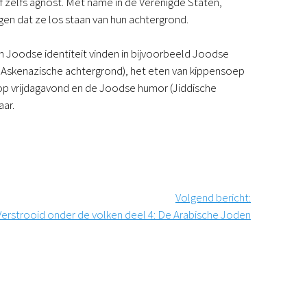
f zelfs agnost. Met name in de Verenigde Staten,
gen dat ze los staan van hun achtergrond.
n Joodse identiteit vinden in bijvoorbeeld Joodse
en Askenazische achtergrond), het eten van kippensoep
op vrijdagavond en de Joodse humor (Jiddische
aar.
Volgend bericht
:
Verstrooid onder de volken deel 4: De Arabische Joden