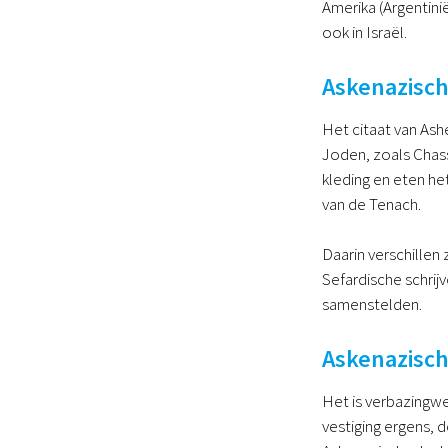
Amerika (Argentinië
ook in Israël.
Askenazisch
Het citaat van Ash
Joden, zoals Chass
kleding en eten he
van de Tenach.
Daarin verschillen
Sefardische schri
samenstelden.
Askenazisch
Het is verbazingwe
vestiging ergens, 