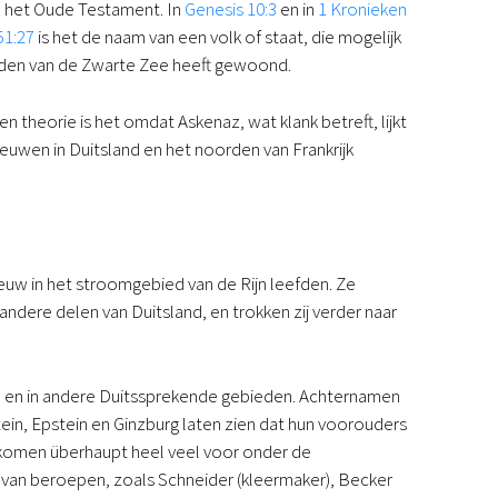
n het Oude Testament. In
Genesis 10:3
en in
1 Kronieken
51:27
is het de naam van een volk of staat, die mogelijk
rden van de Zwarte Zee heeft gewoond.
 theorie is het omdat Askenaz, wat klank betreft, lijkt
uwen in Duitsland en het noorden van Frankrijk
uw in het stroomgebied van de Rijn leefden. Ze
andere delen van Duitsland, en trokken zij verder naar
d en in andere Duitssprekende gebieden. Achternamen
tein, Epstein en Ginzburg laten zien dat hun voorouders
 komen überhaupt heel veel voor onder de
 van beroepen, zoals Schneider (kleermaker), Becker