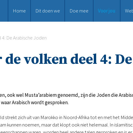
Home
Dit doen we
Doe mee
Voor jou
We
l 4: De Arabische Joden
 de volken deel 4: D
en, ook wel Musta’arabiem genoemd, zijn die Joden die Arabis
waar Arabisch wordt gesproken.
d strekt zich uit van Marokko in Noord-Afrika tot en met het Midd
am kunnen noemen, maar dat klopt ook niet helemaal. In islamitische
enschappen waren, worden heel andere talen gesproken en is er oo