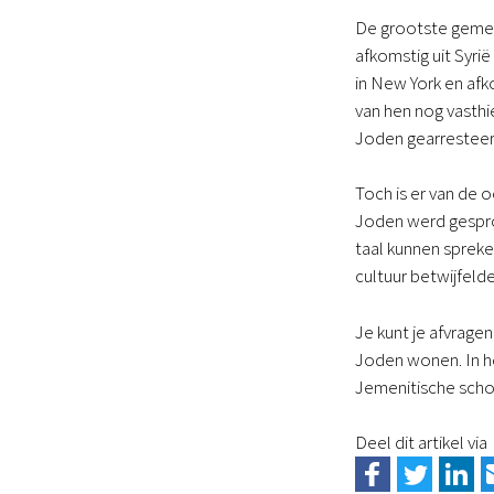
De grootste gemeen
afkomstig uit Syrië
in New York en afk
van hen nog vasthi
Joden gearresteer
Toch is er van de 
Joden werd gesprok
taal kunnen spreke
cultuur betwijfel
Je kunt je afvrage
Joden wonen. In he
Jemenitische sch
Deel dit artikel via