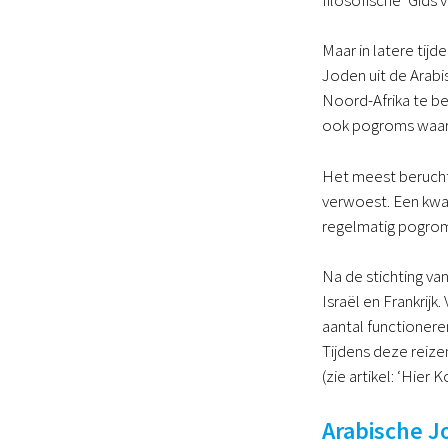
Maar in latere ti
Joden uit de Arab
Noord-Afrika te be
ook pogroms waarbi
Het meest berucht
verwoest. Een kwar
regelmatig pogroms
Na de stichting va
Israël en Frankrij
aantal functione
Tijdens deze reiz
(zie artikel: ‘Hier K
Arabische J