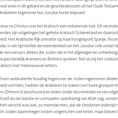
gt wel weer in dit gebied en de geschiedenissen uit het Oude Testam
 Arabieren tegenover hun Joodse buren bepaald.
euw na Christus was het Arabisch een onbekende taal. Dit verande
erden zijn volgelingen het gehele Arabisch Schiereiland en daarna 
eld. Het Arabische Rijk omvatte op haar hoogtepunt Spanje, Noord
ndia. In die tijd leefde de meerderheid van het Joodse volk onder i
de veroveraars. Alleen die Joden die in het afgelegen en onherbe
spectievelijk Aramees en Berbers spreken. Net als bij het Jiddisch
rabisch met Hebreeuwse letters.
ijd een ambivalente houding tegenover de Joden ingenomen. Anders
erheid vormden, hadden de Arabieren te maken met twee groepen m
 (Dhimmi’s) beschouwd en leden onder discriminatie en vervolging
hzelf als de laatste en volmaakte openbaring van Allah zag, vonde
Het verschil was wel, zo meende men, dat de christenen indertijd 
 De Joden daarentegen wisten volgens hen wel beter, maar bleven t