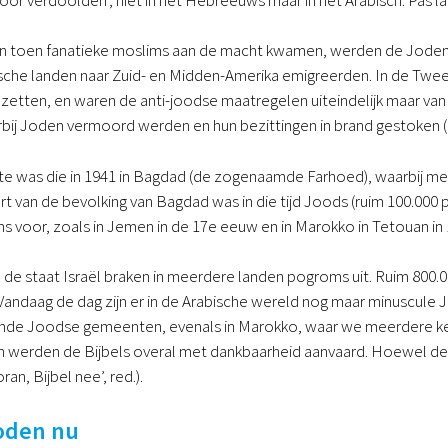
jden toen fanatieke moslims aan de macht kwamen, werden de Joden
ische landen naar Zuid- en Midden-Amerika emigreerden. In de Twe
zetten, en waren de anti-joodse maatregelen uiteindelijk maar van
j Joden vermoord werden en hun bezittingen in brand gestoken (al
e was die in 1941 in Bagdad (de zogenaamde Farhoed), waarbij m
t van de bevolking van Bagdad was in die tijd Joods (ruim 100.00
 voor, zoals in Jemen in de 17e eeuw en in Marokko in Tetouan in 1
n de staat Israël braken in meerdere landen pogroms uit. Ruim 800
k. Vandaag de dag zijn er in de Arabische wereld nog maar minuscul
rende Joodse gemeenten, evenals in Marokko, waar we meerdere
en werden de Bijbels overal met dankbaarheid aanvaard. Hoewel 
oran, Bijbel nee’, red.).
oden nu