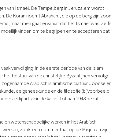
ngen van Ismaël. De Tempelberg in Jeruzalem wordt
n. De Koran noemt Abraham, die op de berg zijn zoon
emd, maar men gaat ervanuit dat het Ismaël was. Zelfs
t moeilijk vinden om te begrijpen en te accepteren dat
vaak vervolging. In de eerste periode van de islam
r het bestuur van de christelijke Byzantijnen vervolgd.
de zogenaamde Arabisch islamitische cultuur. Joodse en
skunde, de geneeskunde en de filosofie (bijvoorbeeld
eld als lijfarts van de kalief. Tot aan 1948 bezat
che en wetenschappelijke werken in het Arabisch
te werken, zoals een commentaar op de Misjna en zijn
 later werden deze weer in het Hebreeuws vertaald.