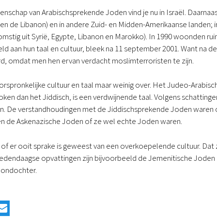
schap van Arabischsprekende Joden vind je nu in Israël. Daarnaast 
 en de Libanon) en in andere Zuid- en Midden-Amerikaanse landen; in F
omstig uit Syrië, Egypte, Libanon en Marokko). In 1990 woonden ru
eld aan hun taal en cultuur, bleek na 11 september 2001. Want na
d, omdat men hen ervan verdacht moslimterroristen te zijn.
oorspronkelijke cultuur en taal maar weinig over. Het Judeo-Arabi
en dan het Jiddisch, is een verdwijnende taal. Volgens schattinge
n. De verstandhoudingen met de Jiddischsprekende Joden waren ook
den de Askenazische Joden of ze wel echte Joden waren.
n of er ooit sprake is geweest van een overkoepelende cultuur. Dat 
dendaagse opvattingen zijn bijvoorbeeld de Jemenitische Joden po
oondochter.