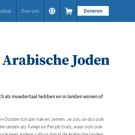
bshop
Over ons
Doneren
Home
Dit doen we
Bijbels op maat
Gods Woord aanbieden
e Arabische Joden
Samenwerken en toerusten
Humanitaire hulp
Onze Bijbeluitgaven
Doe mee
Word vriend
Doneer
ch als moedertaal hebben en in landen wonen of
Bid mee
Schenkingen en legaten
Nodig ons uit
en-Oosten tot aan Irak en Jemen. Je zou ze dus ook
Voor jou
 landen als Turkije en Perzië (Iran), waar ooit ook
Kennisbank
k heel andere cultuur dan in de Arabische landen.