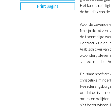
Het land Israël li
Print pagina
de houding van de
Voor de zevende e
Na zijn dood verov
de toenmalige wer
Centraal-Azië en I
Arabisch over van 
woonden, bleven re
schreef men het A
De islam heeft alt
christelijke mind
tweederangsburgers
omdat de islam zic
moesten belijden. 
niet beter wisten.