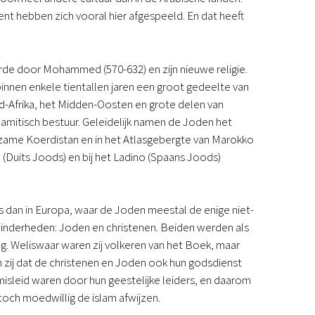
Podcast
ent hebben zich vooral hier afgespeeld. En dat heeft
Magazine
Digitale nieuwsbrief
Agenda
rde door Mohammed (570-632) en zijn nieuwe religie.
Kinderwerk
binnen enkele tientallen jaren een groot gedeelte van
Jongerenwerk
-Afrika, het Midden-Oosten en grote delen van
Het Studiehuis (cursus)
slamitisch bestuur. Geleidelijk namen de Joden het
Webshop
rgzame Koerdistan en in het Atlasgebergte van Marokko
Over ons
 (Duits Joods) en bij het Ladino (Spaans Joods)
Onze visie
Geschiedenis
Actueel
 dan in Europa, waar de Joden meestal de enige niet-
ANBI
inderheden: Joden en christenen. Beiden werden als
Veelgestelde vragen
. Weliswaar waren zij volkeren van het Boek, maar
Contact
n zij dat de christenen en Joden ook hun godsdienst
Doneren
misleid waren door hun geestelijke leiders, en daarom
och moedwillig de islam afwijzen.