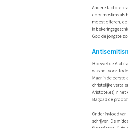
Andere factoren sp
door moslims als 
moest offeren, de 
in bekeringsgeschi
God de jongste zo
Antisemitis
Hoewel de Arabisch
was het voor Joden
Maar in de eerste 
christelijke verta
Aristoteles) in het
Bagdad de groots
Onder invloed van 
schrijven. De midd
filosofische ‘Gids