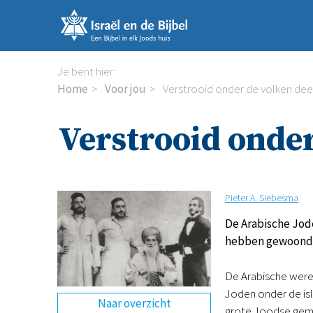
Sla
links
over
Spring
Je bent hier:
naar
Home
Voor jou
Verstrooid onder de volken dee
de
inhoud
Verstrooid onder
Spring
naar
de
navigatie
Pieter A. Siebesma
De Arabische Jod
hebben gewoond 
De Arabische werel
Joden onder de isl
Naar overzicht
grote Joodse geme