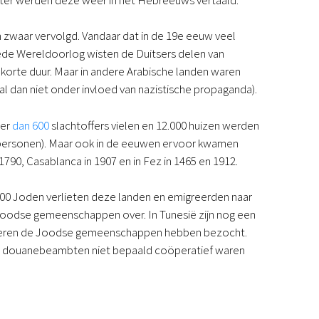
 zwaar vervolgd. Vandaar dat in de 19e eeuw veel
ede Wereldoorlog wisten de Duitsers delen van
 korte duur. Maar in andere Arabische landen waren
 dan niet onder invloed van nazistische propaganda).
eer
dan 600
slachtoffers vielen en 12.000 huizen werden
0 personen). Maar ook in de eeuwen ervoor kwamen
790, Casablanca in 1907 en in Fez in 1465 en 1912.
.000 Joden verlieten deze landen en emigreerden naar
e Joodse gemeenschappen over. In Tunesië zijn nog een
 keren de Joodse gemeenschappen hebben bezocht.
de douanebeambten niet bepaald coöperatief waren