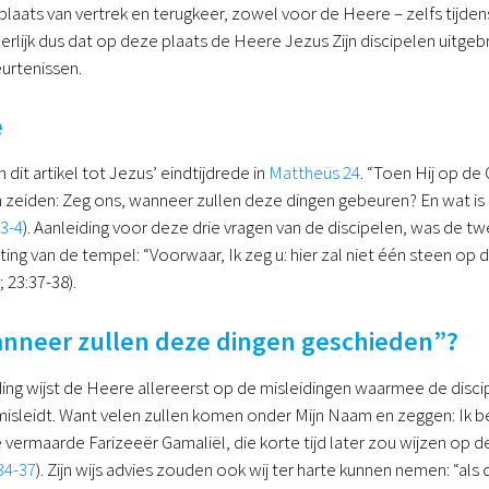
aats van vertrek en terugkeer, zowel voor de Heere – zelfs tijden
erlijk dus dat op deze plaats de Heere Jezus Zijn discipelen uitge
urtenissen.
e
dit artikel tot Jezus’ eindtijdrede in
Mattheüs 24
. “Toen Hij op de
en zeiden: Zeg ons, wanneer zullen deze dingen gebeuren? En wat is
:3-4
). Aanleiding voor deze drie vragen van de discipelen, was de 
ing van de tempel: “Voorwaar, Ik zeg u: hier zal niet één steen op
; 23:37-38).
anneer zullen deze dingen geschieden”?
ing wijst de Heere allereerst op de misleidingen waarmee de disci
isleidt. Want velen zullen komen onder Mijn Naam en zeggen: Ik ben 
e vermaarde Farizeeër Gamaliël, die korte tijd later zou wijzen op
34-37
). Zijn wijs advies zouden ook wij ter harte kunnen nemen: “al