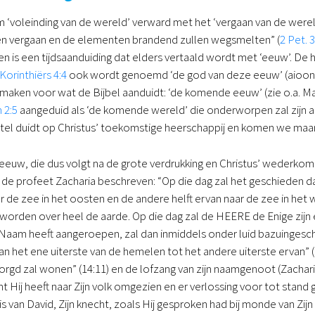
 ‘voleinding van de wereld’ verward met het ‘vergaan van de werel
en vergaan en de elementen brandend zullen wegsmelten” (
2 Pet. 
’ en is een tijdsaanduiding dat elders vertaald wordt met ‘eeuw’. De
 Korinthiërs 4:4
ook wordt genoemd ‘de god van deze eeuw’ (aioon).
 maken voor wat de Bijbel aanduidt: ‘de komende eeuw’ (zie o.a. Ma
 2:5
aangeduid als ‘de komende wereld’ die onderworpen zal zijn a
el duidt op Christus’ toekomstige heerschappij en komen we maar l
uw, die dus volgt na de grote verdrukking en Christus’ wederkomst 
r de profeet Zacharia beschreven: “Op die dag zal het geschieden d
r de zee in het oosten en de andere helft ervan naar de zee in het 
orden over heel de aarde. Op die dag zal de HEERE de Enige zijn en
jn Naam heeft aangeroepen, zal dan inmiddels onder luid bazuingesch
van het ene uiterste van de hemelen tot het andere uiterste ervan” (
gd zal wonen” (14:11) en de lofzang van zijn naamgenoot (Zacharias
t Hij heeft naar Zijn volk omgezien en er verlossing voor tot stand 
is van David, Zijn knecht, zoals Hij gesproken had bij monde van Zi