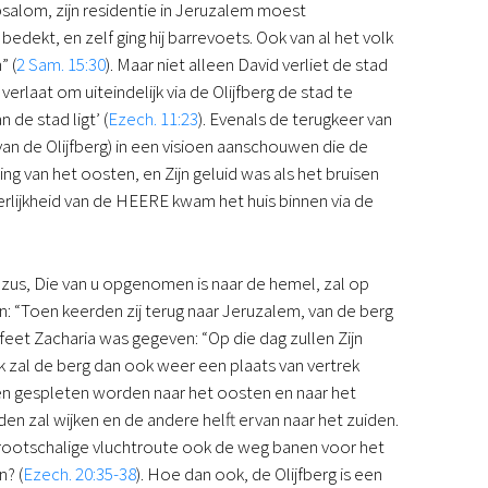
bsalom, zijn residentie in Jeruzalem moest
Podcast
edekt, en zelf ging hij barrevoets. Ook van al het volk
Magazine
” (
2 Sam. 15:30
). Maar niet alleen David verliet de stad
Digitale nieuwsbrief
erlaat om uiteindelijk via de Olijfberg de stad te
Agenda
 de stad ligt’ (
Ezech. 11:23
). Evenals de terugkeer van
Kinderwerk
van de Olijfberg) in een visioen aanschouwen die de
Jongerenwerk
ing van het oosten, en Zijn geluid was als het bruisen
Het Studiehuis (cursus)
eerlijkheid van de HEERE kwam het huis binnen via de
Webshop
Over ons
Onze visie
us, Die van u opgenomen is naar de hemel, zal op
Geschiedenis
: “Toen keerden zij terug naar Jeruzalem, van de berg
Actueel
ofeet Zacharia was gegeven: “Op die dag zullen Zijn
ANBI
ijk zal de berg dan ook weer een plaats van vertrek
Veelgestelde vragen
eën gespleten worden naar het oosten en naar het
Contact
den zal wijken en de andere helft ervan naar het zuiden.
Doneren
grootschalige vluchtroute ook de weg banen voor het
n? (
Ezech. 20:35-38
). Hoe dan ook, de Olijfberg is een