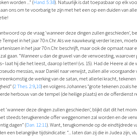
ken worden ...” (
Hand. 5:38
). Natuurlijk is dat toepasbaar op elk v
an ons om te voorbarig te zijn met het een op een duiden van all
etie!
t antwoord op de vraag ‘wanneer deze dingen zullen geschieden’, b
 Tempel in het jaar 70 n.Chr. Als we nauwkeurig verder lezen, moe
rtenissen in het jaar 70 n.Chr. beschrijft, maar ook de opmaat naa
ng zal gaan. “Wanneer u dan de gruwel van de verwoesting, waarover 
ts– laat hij die het leest, daarop letten! (vs. 15). Had de Heere al
 pseudo messias, waar Daniël naar verwijst, zullen alle voorgaande 
overeenkomstig de werking van de satan, met allerlei kracht, tekenen
heid” (
2 Thes. 2:9
,
10
) en volgens Johannes “grote tekenen zoals he
eerde herbouw van de tempel (de heilige plaats) en de offerdienst r
 ‘wanneer deze dingen zullen geschieden’, blijkt dat dit het mome
t het steeds terugkerende offer weggenomen zal worden en de verw
tig dagen” (
Dan. 12:11
). Want, terugkomende op de eindtijdrede va
 een belangrijke tijdsindicatie: “... laten dan zij die in Judea zijn, 