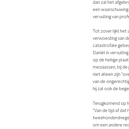
dan zal het afgebro
een waarschuwing a
vervulling van prof
Tot zover lijkt he
verwoesting van de
catastrofale gebeu
Daniël in vervulli
op de heilige plaa
messiassen, bij de
niet alleen zijn “
van de ongerechtig
hij zal ook de beg
Terugkomend op het
“Van de tijd af da
tweehonderdnegen
om een andere reden