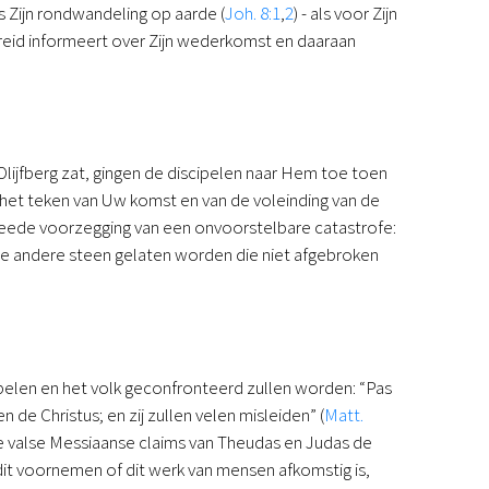
s Zijn rondwandeling op aarde (
Joh. 8:1
,
2
) - als voor Zijn
breid informeert over Zijn wederkomst en daaraan
 Olijfberg zat, gingen de discipelen naar Hem toe toen
 het teken van Uw komst en van de voleinding van de
tweede voorzegging van een onvoorstelbare catastrofe:
 de andere steen gelaten worden die niet afgebroken
pelen en het volk geconfronteerd zullen worden: “Pas
de Christus; en zij zullen velen misleiden” (
Matt.
 de valse Messiaanse claims van Theudas en Judas de
s dit voornemen of dit werk van mensen afkomstig is,