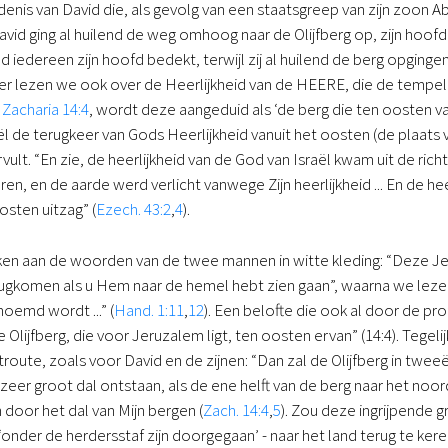
denis van David die, als gevolg van een staatsgreep van zijn zoon A
vid ging al huilend de weg omhoog naar de Olijfberg op, zijn hoofd b
d iedereen zijn hoofd bedekt, terwijl zij al huilend de berg opgingen
ater lezen we ook over de Heerlijkheid van de HEERE, die de tempel v
n
Zacharia 14:4
, wordt deze aangeduid als ‘de berg die ten oosten van
l de terugkeer van Gods Heerlijkheid vanuit het oosten (de plaats 
lt. “En zie, de heerlijkheid van de God van Israël kwam uit de richt
en, en de aarde werd verlicht vanwege Zijn heerlijkheid ... En de h
osten uitzag” (
Ezech. 43:2
,
4
).
en aan de woorden van de twee mannen in witte kleding: “Deze Jez
ugkomen als u Hem naar de hemel hebt zien gaan”, waarna we lezen
noemd wordt ...” (
Hand. 1:11
,
12
). Een belofte die ook al door de pr
Olijfberg, die voor Jeruzalem ligt, ten oosten ervan” (14:4). Tegel
route, zoals voor David en de zijnen: “Dan zal de Olijfberg in twe
zeer groot dal ontstaan, als de ene helft van de berg naar het noor
 door het dal van Mijn bergen (
Zach. 14:4
,
5
). Zou deze ingrijpende 
 ‘onder de herdersstaf zijn doorgegaan’ - naar het land terug te kere