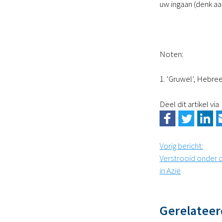
uw ingaan (denk aa
Noten:
1. ‘Gruwel’, Hebre
Deel dit artikel via
Vorig bericht
:
Verstrooid onder 
in Azië
Gerelateer