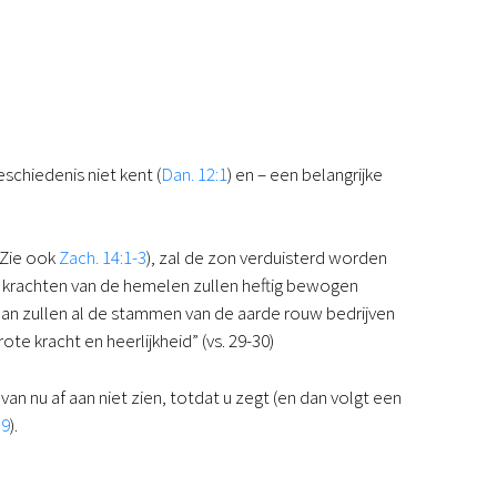
schiedenis niet kent (
Dan. 12:1
) en – een belangrijke
 Zie ook
Zach. 14:1-3
), zal de zon verduisterd worden
de krachten van de hemelen zullen heftig bewogen
an zullen al de stammen van de aarde rouw bedrijven
te kracht en heerlijkheid” (vs. 29-30)
van nu af aan niet zien, totdat u zegt (en dan volgt een
39
).