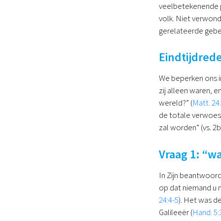
veelbetekenende pl
volk. Niet verwond
gerelateerde gebe
Eindtijdred
We beperken ons in 
zij alleen waren, 
wereld?” (
Matt. 24
de totale verwoest
zal worden” (vs. 2b
Vraag 1: “w
In Zijn beantwoord
op dat niemand u m
24:4-5
). Het was d
Galileeër (
Hand. 5: