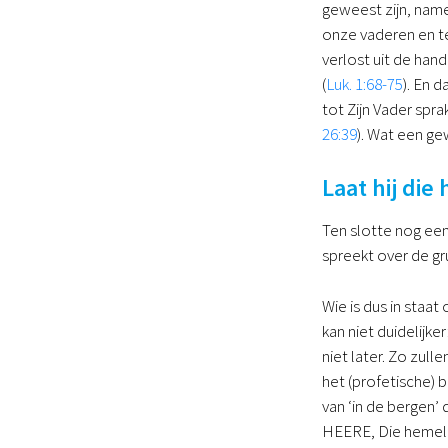
geweest zijn, name
onze vaderen en te
verlost uit de han
(
Luk. 1:68-75
). En 
tot Zijn Vader sprak
26:39
). Wat een ge
Laat hij die
Ten slotte nog een
spreekt over de gru
Wie is dus in staa
kan niet duidelijk
niet later. Zo zull
het (profetische) 
van ‘in de bergen’
HEERE, Die hemel e