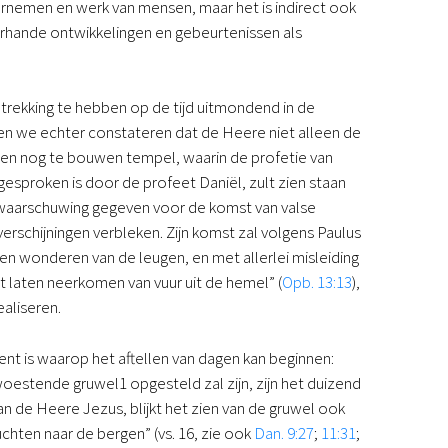
oornemen en werk van mensen, maar het is indirect ook
erhande ontwikkelingen en gebeurtenissen als
etrekking te hebben op de tijd uitmondend in de
ten we echter constateren dat de Heere niet alleen de
r een nog te bouwen tempel, waarin de profetie van
gesproken is door de profeet Daniël, zult zien staan
 de waarschuwing gegeven voor de komst van valse
verschijningen verbleken. Zijn komst zal volgens Paulus
 en wonderen van de leugen, en met allerlei misleiding
t laten neerkomen van vuur uit de hemel” (
Opb. 13:13
),
ealiseren.
nt is waarop het aftellen van dagen kan beginnen:
oestende gruwel1 opgesteld zal zijn, zijn het duizend
n de Heere Jezus, blijkt het zien van de gruwel ook
vluchten naar de bergen” (vs. 16, zie ook
Dan. 9:27
;
11:31
;