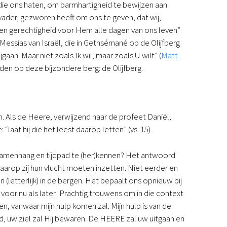
n die ons haten, om barmhartigheid te bewijzen aan
vader, gezworen heeft om ons te geven, dat wij,
d en gerechtigheid voor Hem alle dagen van ons leven”
Messias van Israël, die in Gethsémané op de Olijfberg
jgaan. Maar niet zoals Ik wil, maar zoals U wilt” (
Matt.
den op deze bijzondere berg: de Olijfberg.
n. Als de Heere, verwijzend naar de profeet Daniël,
laat hij die het leest daarop letten” (vs. 15).
e samenhang en tijdpad te (her)kennen? Het antwoord
aarop zij hun vlucht moeten inzetten. Niet eerder en
n (letterlijk) in de bergen. Het bepaalt ons opnieuw bij
oor nu als later! Prachtig trouwens om in die context
gen, vanwaar mijn hulp komen zal. Mijn hulp is van de
, uw ziel zal Hij bewaren. De HEERE zal uw uitgaan en