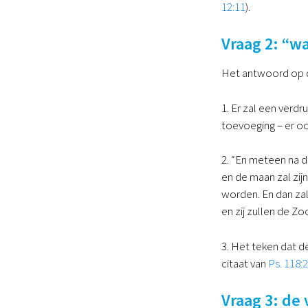
12:11
).
Vraag 2: “w
Het antwoord op di
1. Er zal een verdr
toevoeging – er ook
2. “En meteen na d
en de maan zal zij
worden. En dan zal
en zij zullen de Z
3. Het teken dat de
citaat van
Ps. 118:
Vraag 3: de