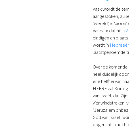
Vaak wordt de term
aangestoken, zull
‘wereld’, is ‘aioon
Vandaar dat hij in
2
eindigen en plaats
wordt in
Hebreeën
laatstgenoemde tit
Over de komende ee
heel duidelijk doo
ene helft ervan naa
HEERE zal Koning w
van Israël, dat Zi
vier windstreken, 
“Jeruzalem onbezor
God van Israël, wan
opgericht in het hu