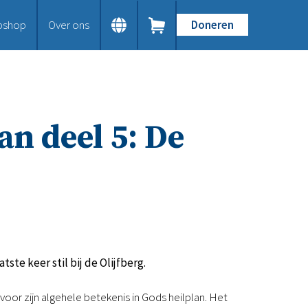
bshop
Over ons
Doneren
Home
Dit doen we
Bijbels op maat
Gods Woord aanbieden
an deel 5: De
Samenwerken en toerusten
Humanitaire hulp
Onze Bijbeluitgaven
Doe mee
Word vriend
Doneer
Bid mee
Schenkingen en legaten
tste keer stil bij de Olijfberg.
Nodig ons uit
Voor jou
oor zijn algehele betekenis in Gods heilplan. Het
Kennisbank