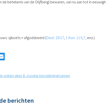
n de betekenis van de Olijfberg) bewaren, van nu aan tot in eeuwigh
euws: sjikoets = afgodsbeeld (
Deut. 29:17
;
1 Kon. 11:5
,
7
, enz.).
de volken deel 8: Joodse bevolkingsgroepen
de berichten