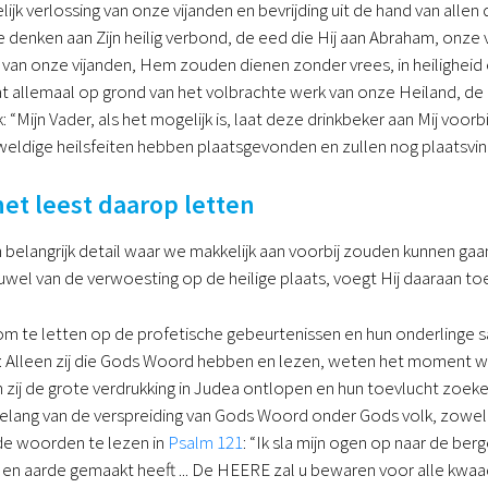
lijk verlossing van onze vijanden en bevrijding uit de hand van alle
 denken aan Zijn heilig verbond, de eed die Hij aan Abraham, onze 
d van onze vijanden, Hem zouden dienen zonder vrees, in heilighei
dat allemaal op grond van het volbrachte werk van onze Heiland, de 
: “Mijn Vader, als het mogelijk is, laat deze drinkbeker aan Mij voorbi
weldige heilsfeiten hebben plaatsgevonden en zullen nog plaatsvin
 het leest daarop letten
 belangrijk detail waar we makkelijk aan voorbij zouden kunnen gaa
wel van de verwoesting op de heilige plaats, voegt Hij daaraan toe: “
t om te letten op de profetische gebeurtenissen en hun onderling
er: Alleen zij die Gods Woord hebben en lezen, weten het moment w
en zij de grote verdrukking in Judea ontlopen en hun toevlucht zoeke
belang van de verspreiding van Gods Woord onder Gods volk, zowel v
 de woorden te lezen in
Psalm 121
: “Ik sla mijn ogen op naar de ber
n aarde gemaakt heeft ... De HEERE zal u bewaren voor alle kwaad