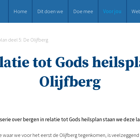
Home
Dit doen we
Doe mee
Voor jou
We
lan deel 5: De Olijfberg
latie tot Gods heilspl
Olijfberg
 serie over bergen in relatie tot Gods heilsplan staan we deze laa
 waar we voor het eerst de Olijfberg tegenkomen, is veelzeggend v