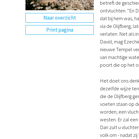
betreft de geschie
ontvluchten. “En Da
Naar overzicht
dat bij hem was, ha
via de Olijfberg, l
Print pagina
verlaten. Net als i
David, mag Ezechië
nieuwe Tempel vervu
van machtige water
poort die op het o
Het doet ons denk
dezelfde wijze ter
die de Olijfberg ge
voeten staan op de 
worden; een vlucht
westen. Er zal een 
Dan zult u vluchten
volk om - nadat zij