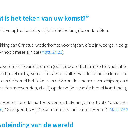
at is het teken van uw komst?”
e vraag bestaat eigenlijk uit drie belangrijke onderdelen:
ukking aan Christus’ wederkomst voorafgaan, die zijn weerga in de ge
 nooit meer zijn zal (
Matt. 24:21
).
e verdrukking van die dagen (opnieuw een belangrijke tijdsindicatie.
n schijnsel niet geven en de sterren zullen van de hemel vallen en 
 aan de hemel het teken van de Zoon des mensen verschijnen; en d
oon des mensen zien, als Hij op de wolken van de hemel komt met gro
 Heere al eerder had gegeven: de bekering van het volk: “U zult Mij 
26
): “Gezegend is Hij Die komt in de Naam van de Heere!” (
Matt. 23:
 voleinding van de wereld