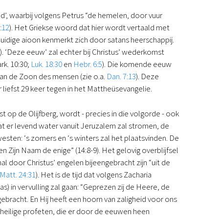
d’, waarbij volgens Petrus “de hemelen, door vuur
3:12
). Het Griekse woord dat hier wordt vertaald met
 huidige aioon kenmerkt zich door satans heerschappij.
 ‘Deze eeuw’ zal echter bij Christus’ wederkomst
rk. 10:30;
Luk. 18:30
en
Hebr. 6:5
). Die komende eeuw
an de Zoon des mensen (zie o.a.
Dan. 7:13
). Deze
iefst 29 keer tegen in het Mattheüsevangelie.
op de Olijfberg, wordt - precies in die volgorde - ook
at er levend water vanuit Jeruzalem zal stromen, de
westen: ‘s zomers en ‘s winters zal het plaatsvinden. De
 Zijn Naam de enige” (14:8-9). Het gelovig overblijfsel
al door Christus’ engelen bijeengebracht zijn “uit de
Matt. 24:31
). Het is de tijd dat volgens Zacharia
) in vervulling zal gaan: “Geprezen zij de Heere, de
gebracht. En Hij heeft een hoorn van zaligheid voor ons
jn heilige profeten, die er door de eeuwen heen