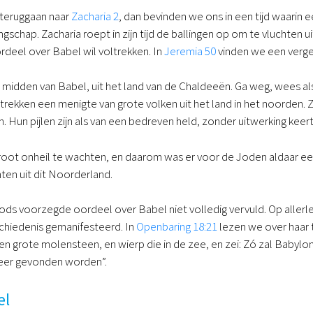
 teruggaan naar
Zacharia 2
, dan bevinden we ons in een tijd waarin 
ngschap. Zacharia roept in zijn tijd de ballingen op om te vluchten 
deel over Babel wil voltrekken. In
Jeremia 50
vinden we een verge
t midden van Babel, uit het land van de Chaldeeën. Ga weg, wees al
rekken een menigte van grote volken uit het land in het noorden. Z
Hun pijlen zijn als van een bedreven held, zonder uitwerking keert 
root onheil te wachten, en daarom was er voor de Joden aldaar 
ten uit dit Noorderland.
ds voorzegde oordeel over Babel niet volledig vervuld. Op allerle
schiedenis gemanifesteerd. In
Openbaring 18:21
lezen we over haar 
en grote molensteen, en wierp die in de zee, en zei: Zó zal Baby
meer gevonden worden”.
el