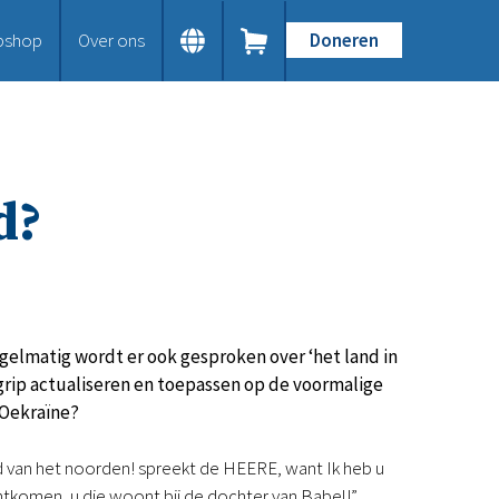
bshop
Over ons
Doneren
Home
Dit doen we
Bijbels op maat
Gods Woord aanbieden
d?
Samenwerken en toerusten
Humanitaire hulp
Onze Bijbeluitgaven
Doe mee
Word vriend
Doneer
Regelmatig wordt er ook gesproken over ‘het land in
Bid mee
grip actualiseren en toepassen op de voormalige
Schenkingen en legaten
 Oekraïne?
Nodig ons uit
Voor jou
land van het noorden! spreekt de HEERE, want Ik heb u
Kennisbank
ntkomen, u die woont bij de dochter van Babel!”