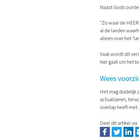
Naast Gods oordeel
“Zo waar de HEERE l
al de landen waarhe
alleen over het ‘l
Vaak wordt dit ver
hier gaat om het b
Wees voorzic
Het mag duidelijk
actualiseren, terwi
overlap heeft met 
Deel dit artikel via