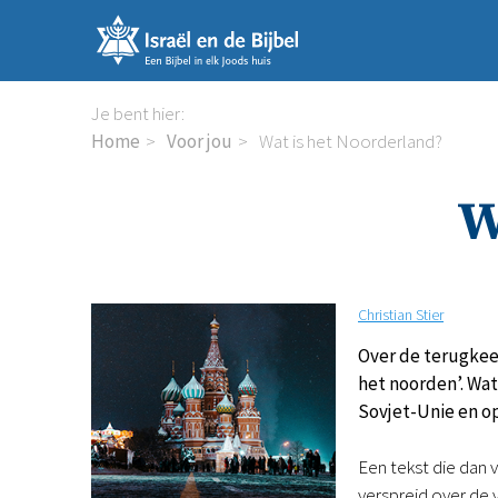
Sla
links
over
Spring
Je bent hier:
naar
Home
Voor jou
Wat is het Noorderland?
de
inhoud
W
Spring
naar
de
navigatie
Christian Stier
Over de terugkeer
het noorden’. Wa
Sovjet-Unie en o
Een tekst die dan 
verspreid over de 