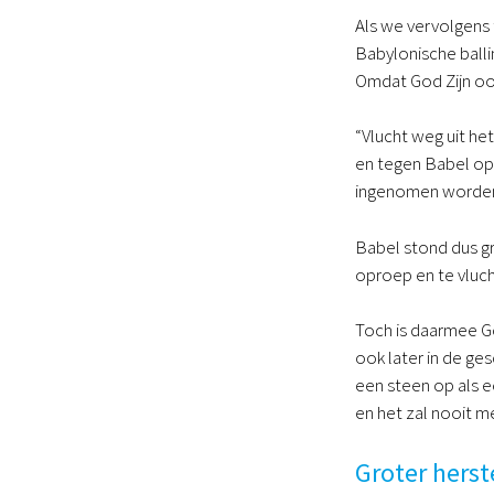
Als we vervolgens
Babylonische balli
Omdat God Zijn oor
“Vlucht weg uit he
en tegen Babel opt
ingenomen worden. 
Babel stond dus g
oproep en te vluch
Toch is daarmee Go
ook later in de ge
een steen op als e
en het zal nooit 
Groter herst