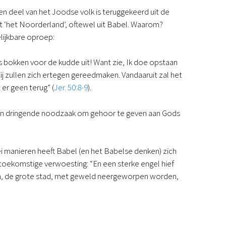
een deel van het Joodse volk is teruggekeerd uit de
uit ‘het Noorderland’, oftewel uit Babel. Waarom?
lijkbare oproep:
s bokken voor de kudde uit! Want zie, Ik doe opstaan
ij zullen zich ertegen gereedmaken. Vandaaruit zal het
er geen terug” (
Jer. 50:8-9
).
een dringende noodzaak om gehoor te geven aan Gods
i manieren heeft Babel (en het Babelse denken) zich
toekomstige verwoesting: “En een sterke engel hief
lon, de grote stad, met geweld neergeworpen worden,