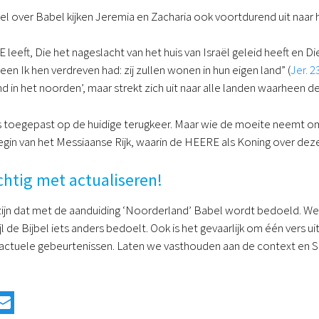
 over Babel kijken Jeremia en Zacharia ook voortdurend uit naar he
eeft, Die het nageslacht van het huis van Israël geleid heeft en Die
en Ik hen verdreven had: zij zullen wonen in hun eigen land” (
Jer. 2
and in het noorden’, maar strekt zich uit naar alle landen waarheen
s toegepast op de huidige terugkeer. Maar wie de moeite neemt om
egin van het Messiaanse Rijk, waarin de HEERE als Koning over dez
htig met actualiseren!
 zijn dat met de aanduiding ‘Noorderland’ Babel wordt bedoeld.
jl de Bijbel iets anders bedoelt. Ook is het gevaarlijk om één vers 
actuele gebeurtenissen. Laten we vasthouden aan de context en Schri