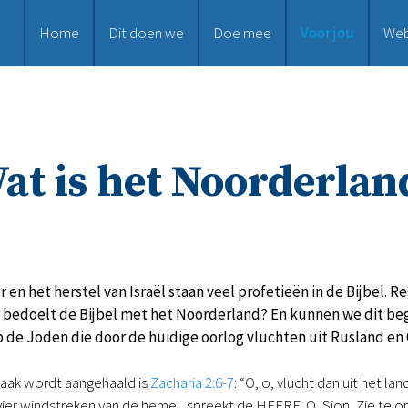
Home
Dit doen we
Doe mee
Voor jou
We
at is het Noorderlan
 en het herstel van Israël staan veel profetieën in de Bijbel. 
t bedoelt de Bijbel met het Noorderland? En kunnen we dit be
p de Joden die door de huidige oorlog vluchten uit Rusland en
vaak wordt aangehaald is
Zacharia 2:6-7
: “O, o, vlucht dan uit het 
vier windstreken van de hemel, spreekt de HEERE. O, Sion! Zie te o