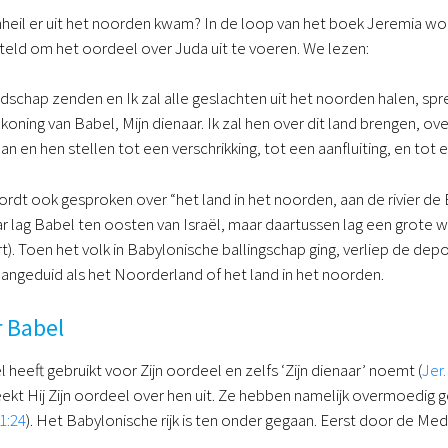
nheil er uit het noorden kwam? In de loop van het boek Jeremia wor
eld om het oordeel over Juda uit te voeren. We lezen:
odschap zenden en Ik zal alle geslachten uit het noorden halen, 
oning van Babel, Mijn dienaar. Ik zal hen over dit land brengen, ove
an en hen stellen tot een verschrikking, tot een aanfluiting, en tot
rdt ook gesproken over “het land in het noorden, aan de rivier de 
 lag Babel ten oosten van Israël, maar daartussen lag een grote 
rt). Toen het volk in Babylonische ballingschap ging, verliep de de
ngeduid als het Noorderland of het land in het noorden.
r Babel
eeft gebruikt voor Zijn oordeel en zelfs ‘Zijn dienaar’ noemt (
Jer.
ekt Hij Zijn oordeel over hen uit. Ze hebben namelijk overmoedig 
1:24
). Het Babylonische rijk is ten onder gegaan. Eerst door de Me