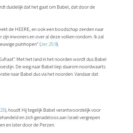
dt duidelijk dat het gaat om Babel, dat door de
spreekt de HEERE, en ook een boodschap zenden naar
r zijn inwoners en over al deze volken rondom. Ik zal
 eeuwige puinhopen” (
Jer. 25:9
).
Eufraat”. Met het land in het noorden wordt dus Babel
woestijn. De weg naar Babel liep daarom noordwaarts
poratie naar Babel dus via het noorden. Vandaar dat
 25
), houdt Hij tegelijk Babel verantwoordelijk voor
gehandeld en zich genadeloos aan Israël vergrepen
den en later door de Perzen.