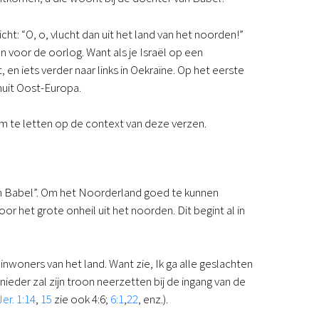
Podcast
Magazine
cht: “O, o, vlucht dan uit het land van het noorden!”
Digitale nieuwsbrief
 voor de oorlog. Want als je Israël op een
Agenda
, en iets verder naar links in Oekraïne. Op het eerste
Kinderwerk
uit Oost-Europa.
Jongerenwerk
Het Studiehuis (cursus)
m te letten op de context van deze verzen.
Webshop
Over ons
Onze visie
Geschiedenis
van Babel”. Om het Noorderland goed te kunnen
Actueel
or het grote onheil uit het noorden. Dit begint al in
ANBI
Veelgestelde vragen
Contact
inwoners van het land. Want zie, Ik ga alle geslachten
Doneren
ieder zal zijn troon neerzetten bij de ingang van de
Jer. 1:14
,
15
zie ook 4:6;
6:1
,
22
, enz.).