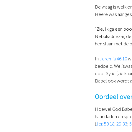
De vraag is welk o
Heere was aangest
“Zie, Ik ga een bo
Nebukadnezar, de k
hen slaan met de b
In
Jeremia 46:10
wo
bedoeld. Weliswaar
door Syrië (zie kaa
Babel ook wordt aa
Oordeel ove
Hoewel God Babel h
haar daden en spre
(
Jer. 50:18
,
29-33
;
5