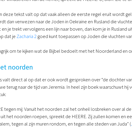
n deze tekst valt op dat vaak alleen de eerste regel eruit wordt geli
rdt dan verwezen naar de Joden in Oekraïne en Rusland die vluchten
 en je trekt vervolgens een lijn naar boven, dan kom je in Rusland uit
op dat je
Zacharia 2
goed kunt toepassen op Joden die vluchten van
grijk om te kijken wat de Bijbel bedoelt met het Noorderland en o
het noorden
s valt direct al op dat er ook wordt gesproken over “de dochter 
 terug naar de tijd van Jeremia. In heel zijn boek waarschuwt hij vo
uk:
 tegen mij: Vanuit het noorden zal het onheil losbreken over al de 
n uit het noorden roepen, spreekt de HEERE. Zij zullen komen en een
lem, tegen al zijn muren rondom, en tegen alle steden van Juda” (