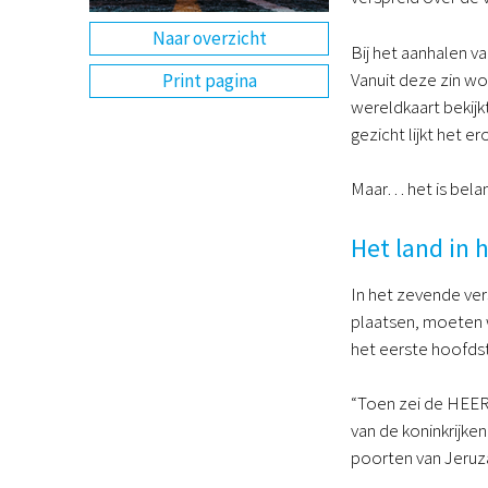
Naar overzicht
Bij het aanhalen va
Vanuit deze zin wo
Print pagina
wereldkaart bekijkt
gezicht lijkt het er
Maar… het is belan
Het land in 
In het zevende ver
plaatsen, moeten we
het eerste hoofdst
“Toen zei de HEERE
van de koninkrijke
poorten van Jeruza