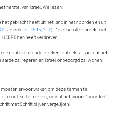
t herstel van Israël. We lezen:
 het gebracht heeft uit het land in het noorden en uit
3:8
; zie ook
Jer. 16:15
;
31:8
). Deze belofte spreekt niet
 de HEERE hen heeft verdreven.
 de context te onderzoeken, ontdekt al snel dat het
e aarde zal regeren en Israël onbezorgd zal wonen.
 We moeten ervoor waken om deze termen te
uit zijn context te trekken, omdat het woord ‘noorden’
ft met Schrift blijven vergelijken!