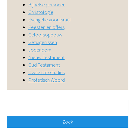
Bijbelse personen
DE
EN
NL
RU
Christologie
Evangelie voor Israël
Feesten en offers
Geloofsopbouw
Getuigenissen
Jodendom
Nieuw Testament
Oud Testament
Overzichtsstudies
Profetisch Woord
Zoekveld
Zoek