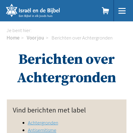
Sla
links
over
Spring
Home
Je bent hier:
naar
Dit doen we
Home
Voor jou
Berichten over Achtergronden
de
Doe mee
inhoud
Voor jou
Berichten over
Spring
Kennisbank
naar
Podcast
de
Magazine
Achtergronden
navigatie
Digitale nieuwsbrief
Agenda
Kinderwerk
Jongerenwerk
Vind berichten met label
Het Studiehuis (cursus)
Webshop
Achtergronden
Over ons
Antisemitisme