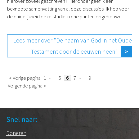
hierover zoveel geschreven? Hieronder geef ik een
beknopte samenvatting van al deze discussies. Ik heb voor
de duidelijkheid deze studie in drie punten opgebouwd.
Lees meer over "De naam van God in het Oude
Testament door de eeuwen heen"
Vorige pagina
1
5
6
7
9
Volgende pagina
Snel naar:
Doneren