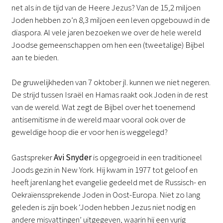
net als in de tijd van de Heere Jezus? Van de 15,2 miljoen
Joden hebben zo’n 8,3 miljoen een leven opgebouwd in de
diaspora. Al vele jaren bezoeken we over de hele wereld
Joodse gemeenschappen om hen een (tweetalige) Bijbel
aan te bieden.
De gruwelijkheden van 7 oktober jl. kunnen we niet negeren.
De strijd tussen Israël en Hamas raakt ook Joden in de rest
van de wereld. Wat zegt de Bijbel over het toenemend
antisemitisme in de wereld maar vooral ook over de
geweldige hoop die er voor hen is weggelegd?
Gastspreker
Avi Snyder
is opgegroeid in een traditioneel
Joods gezin in New York. Hij kwam in 1977 tot geloof en
heeft jarenlang het evangelie gedeeld met de Russisch- en
Oekraïenssprekende Joden in Oost-Europa. Niet zo lang
geleden is zijn boek ‘Joden hebben Jezus niet nodig en
andere misvattingen’ uitgegeven, waarin hij een vurig