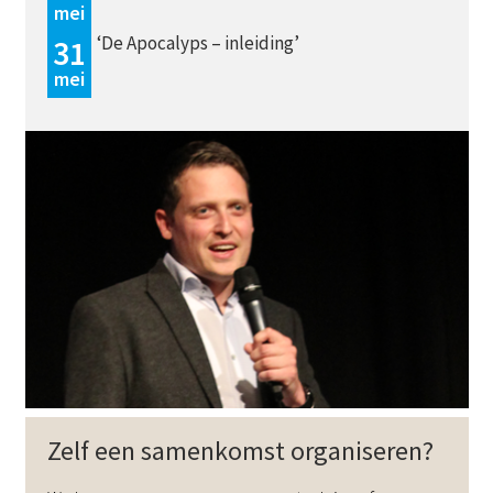
mei
DE
EN
NL
RU
‘De Apocalyps – inleiding’
31
mei
Zelf een samenkomst organiseren?