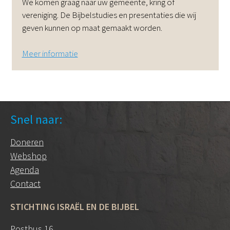
We komen graag naar uw gemeente, kring of
vereniging. De Bijbelstudies en presentaties die wij
geven kunnen op maat gemaakt worden.
Meer informatie
Snel naar:
Doneren
Webshop
Agenda
Contact
STICHTING ISRAËL EN DE BIJBEL
Postbus 16