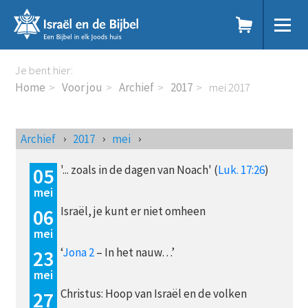
Sla
links
over
Spring
Home
Je bent hier:
naar
Dit doen we
Home
Voor jou
Archief
2017
mei 2017
de
Doe mee
inhoud
Voor jou
Spring
Kennisbank
Archief
2017
mei
naar
Podcast
de
Magazine
'... zoals in de dagen van Noach' (
Luk. 17:26
)
05
navigatie
Digitale nieuwsbrief
mei
Agenda
Israël, je kunt er niet omheen
06
Kinderwerk
mei
Jongerenwerk
‘
Jona 2
– In het nauw…’
Het Studiehuis (cursus)
23
Webshop
mei
Over ons
Christus: Hoop van Israël en de volken
27