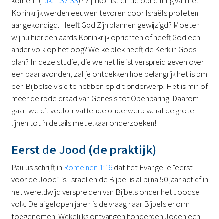
komen” (
Luk. 1:32-33
)? Zijn komst en de oprichting van het
Koninkrijk werden eeuwen tevoren door Israëls profeten
aangekondigd. Heeft God Zijn plannen gewijzigd? Moeten
wij nu hier een aards Koninkrijk oprichten of heeft God een
ander volk op het oog? Welke plek heeft de Kerk in Gods
plan? In deze studie, die we het liefst verspreid geven over
een paar avonden, zal je ontdekken hoe belangrijk het is om
een Bijbelse visie te hebben op dit onderwerp. Het is min of
meer de rode draad van Genesis tot Openbaring. Daarom
gaan we dit veelomvattende onderwerp vanaf de grote
lijnen tot in details met elkaar onderzoeken!
Eerst de Jood (de praktijk)
Paulus schrijft in
Romeinen 1:16
dat het Evangelie “eerst
voor de Jood” is. Israël en de Bijbel is al bijna 50 jaar actief in
het wereldwijd verspreiden van Bijbels onder het Joodse
volk. De afgelopen jaren is de vraag naar Bijbels enorm
toegenomen. Wekelijks ontvangen honderden Joden een