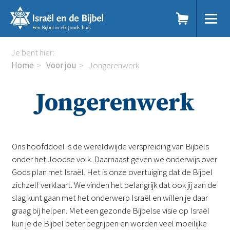
Sla
links
over
Spring
Home
Je bent hier:
naar
Dit doen we
Home
Voor jou
Jongerenwerk
de
Doe mee
inhoud
Voor jou
Jongerenwerk
Spring
Kennisbank
naar
Podcast
de
Magazine
navigatie
Digitale nieuwsbrief
Ons hoofddoel is de wereldwijde verspreiding van Bijbels
Agenda
onder het Joodse volk. Daarnaast geven we onderwijs over
Kinderwerk
Gods plan met Israël. Het is onze overtuiging dat de Bijbel
Jongerenwerk
zichzelf verklaart. We vinden het belangrijk dat ook jij aan de
Het Studiehuis (cursus)
slag kunt gaan met het onderwerp Israël en willen je daar
Webshop
graag bij helpen. Met een gezonde Bijbelse visie op Israël
Over ons
kun je de Bijbel beter begrijpen en worden veel moeilijke