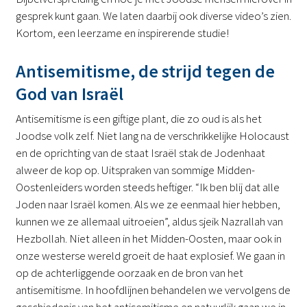
gesprek kunt gaan. We laten daarbij ook diverse video’s zien.
Kortom, een leerzame en inspirerende studie!
Antisemitisme, de strijd tegen de
God van Israël
Antisemitisme is een giftige plant, die zo oud is als het
Joodse volk zelf. Niet lang na de verschrikkelijke Holocaust
en de oprichting van de staat Israël stak de Jodenhaat
alweer de kop op. Uitspraken van sommige Midden-
Oostenleiders worden steeds heftiger. “Ik ben blij dat alle
Joden naar Israël komen. Als we ze eenmaal hier hebben,
kunnen we ze allemaal uitroeien”, aldus sjeik Nazrallah van
Hezbollah. Niet alleen in het Midden-Oosten, maar ook in
onze westerse wereld groeit de haat explosief. We gaan in
op de achterliggende oorzaak en de bron van het
antisemitisme. In hoofdlijnen behandelen we vervolgens de
geschiedenis van het antisemitisme en natuurlijk gaan we in