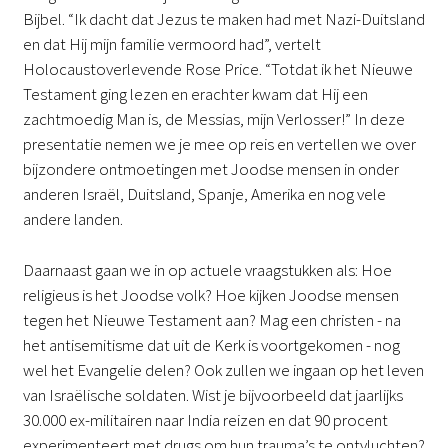
Bijbel. “Ik dacht dat Jezus te maken had met Nazi-Duitsland
en dat Hij mijn familie vermoord had”, vertelt
Holocaustoverlevende Rose Price. “Totdat ik het Nieuwe
Testament ging lezen en erachter kwam dat Hij een
zachtmoedig Man is, de Messias, mijn Verlosser!” In deze
presentatie nemen we je mee op reis en vertellen we over
bijzondere ontmoetingen met Joodse mensen in onder
anderen Israël, Duitsland, Spanje, Amerika en nog vele
andere landen.
Daarnaast gaan we in op actuele vraagstukken als: Hoe
religieus is het Joodse volk? Hoe kijken Joodse mensen
tegen het Nieuwe Testament aan? Mag een christen - na
het antisemitisme dat uit de Kerk is voortgekomen - nog
wel het Evangelie delen? Ook zullen we ingaan op het leven
van Israëlische soldaten. Wist je bijvoorbeeld dat jaarlijks
30.000 ex-militairen naar India reizen en dat 90 procent
experimenteert met drugs om hun trauma’s te ontvluchten?