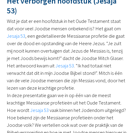
Het verborgen hoofdstuk (Jesaja
53)
Wist je dat er een hoofdstuk in het Oude Testament staat
dat voor veel Joodse mensen onbekend is? Het gaat om
Jesaja 53
, een gedetailleerde Messiaanse profetie die gaat
over de dood en opstanding van de Heere Jezus. “Je zult
mij nooit kunnen overtuigen dat Jezus de Messias is, tenzij
je met Joods bewijs komt!” dacht de Joodse Mitch Glaser.
Het antwoord kwam uit
Jesaja 53
. “Ik had totaal niet
verwacht dat dit in mijn Joodse Bijbel stond!”. Mitch is één
van de vele Joodse mensen die zijn Messias vond, door het
lezen van deze krachtige profetie.
In deze presentatie gaan we in op één van de meest
krachtige Messiaanse profetieën uit het Oude Testament.
Hoe wordt
Jesaja 53
vaak binnen het Jodendom uitgelegd?
Hoe bekend zijn de Messiaanse profetieën onder het
Joodse volk? We vertellen ook wat over de praktijk van de
Bijbelverspreiding en hoe je met Joodse mensen hierover in