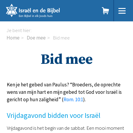
Sla
links
over
Spring
Home
Je bent hier:
naar
Dit doen we
Home
Doe mee
Bid mee
de
Doe mee
inhoud
Word vriend
Bid mee
Spring
Doneer
naar
Bid mee
de
Schenkingen en legaten
navigatie
Nodig ons uit
Ken je het gebed van Paulus? “Broeders, de oprechte
Voor jou
wens van mijn hart en mijn gebed tot God voor Israël is
Webshop
gericht op hun zaligheid” (
Rom. 10:1
).
Over ons
Vrijdagavond bidden voor Israël
DE
EN
NL
RU
Vrijdagavond is het begin van de sabbat. Een mooi moment