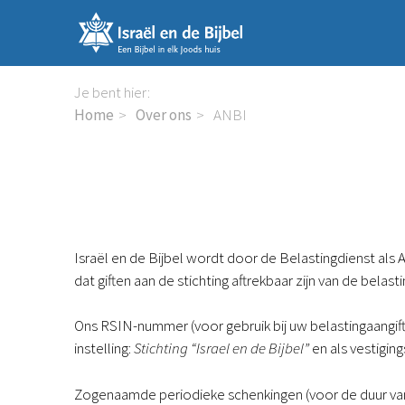
Sla
links
over
Spring
Je bent hier:
naar
Home
Over ons
ANBI
de
inhoud
Spring
naar
de
navigatie
Israël en de Bijbel wordt door de Belastingdienst als
dat giften aan de stichting aftrekbaar zijn van de bela
Ons RSIN-nummer (voor gebruik bij uw belastingaangifte
instelling:
Stichting “Israel en de Bijbel”
en als vestiging
Zogenaamde periodieke schenkingen (voor de duur van 