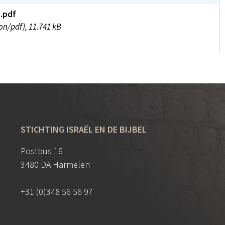
8.pdf
on/pdf), 11.741 kB
STICHTING ISRAËL EN DE BIJBEL
Postbus 16
3480 DA Harmelen
+31 (0)348 56 56 97