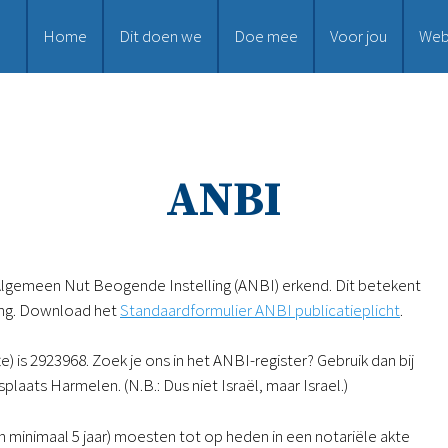
Home
Dit doen we
Doe mee
Voor jou
Web
ANBI
 Algemeen Nut Beogende Instelling (ANBI) erkend. Dit betekent
sting. Download het
Standaardformulier ANBI publicatieplicht
.
) is 2923968. Zoek je ons in het ANBI-register? Gebruik dan bij
splaats Harmelen. (N.B.: Dus niet Israël, maar Israel.)
minimaal 5 jaar) moesten tot op heden in een notariële akte