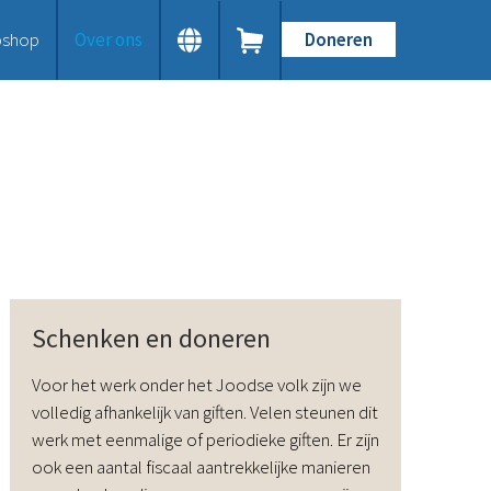
shop
Over ons
Doneren
Home
Dit doen we
Bijbels op maat
Gods Woord aanbieden
Samenwerken en toerusten
Humanitaire hulp
Onze Bijbeluitgaven
Doe mee
Word vriend
Schenken en doneren
Doneer
Bid mee
Voor het werk onder het Joodse volk zijn we
Schenkingen en legaten
volledig afhankelijk van giften. Velen steunen dit
Nodig ons uit
werk met eenmalige of periodieke giften. Er zijn
Voor jou
ook een aantal fiscaal aantrekkelijke manieren
Kennisbank