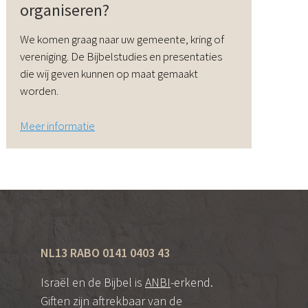
organiseren?
Podcast
Magazine
We komen graag naar uw gemeente, kring of
Digitale nieuwsbrief
vereniging. De Bijbelstudies en presentaties
Agenda
die wij geven kunnen op maat gemaakt
Kinderwerk
worden.
Jongerenwerk
Het Studiehuis (cursus)
Meer informatie
Webshop
Over ons
Onze visie
Geschiedenis
Actueel
ANBI
Veelgestelde vragen
NL13 RABO 0141 0403 43
Contact
Doneren
Israël en de Bijbel is
ANBI
-erkend.
Giften zijn aftrekbaar van de