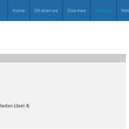
Home
Dit doen we
Doe mee
Voor jou
We
g
heden (deel 4)