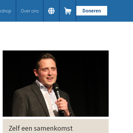
bshop
Over ons
Doneren
Home
Dit doen we
Bijbels op maat
Gods Woord aanbieden
Samenwerken en toerusten
Humanitaire hulp
Onze Bijbeluitgaven
Doe mee
Word vriend
Doneer
Bid mee
Schenkingen en legaten
Nodig ons uit
Voor jou
Zelf een samenkomst
Kennisbank