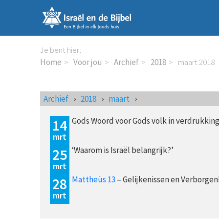
Sla
links
over
Spring
Je bent hier:
naar
Home
Voor jou
Archief
2018
maart 2018
de
inhoud
Spring
Archief
2018
maart
naar
de
Gods Woord voor Gods volk in verdrukkin
14
navigatie
mrt
‘Waarom is Israël belangrijk?’
25
mrt
Mattheüs 13
– Gelijkenissen en Verborgen
28
mrt