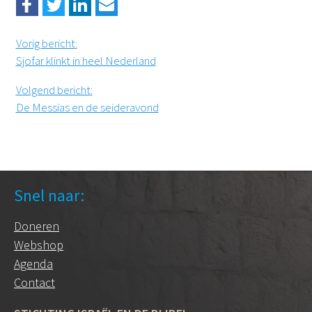
Vorig bericht
:
Sjofar klinkt in heel Nederland
Volgend bericht
:
De Messias en de seideravond
Snel naar:
Doneren
Webshop
Agenda
Contact