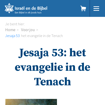
Sla
links
over
Spring
Home
Je bent hier:
naar
Dit doen we
Home
Voor jou
de
Doe mee
Jesaja 53
: het evangelie in de Tenach
inhoud
Voor jou
Spring
Kennisbank
Jesaja 53: het
naar
Podcast
de
Magazine
navigatie
Digitale nieuwsbrief
evangelie in de
Agenda
Kinderwerk
Tenach
Jongerenwerk
Het Studiehuis (cursus)
Webshop
Over ons