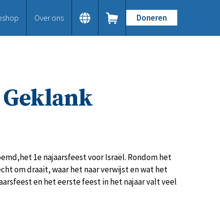
bshop
Over ons
Doneren
Home
Dit doen we
Bijbels op maat
Gods Woord aanbieden
t Geklank
Samenwerken en toerusten
Humanitaire hulp
Onze Bijbeluitgaven
Doe mee
Word vriend
Doneer
emd,het 1e najaarsfeest voor Israël. Rondom het
Bid mee
echt om draait, waar het naar verwijst en wat het
Schenkingen en legaten
rsfeest en het eerste feest in het najaar valt veel
Nodig ons uit
Voor jou
Kennisbank