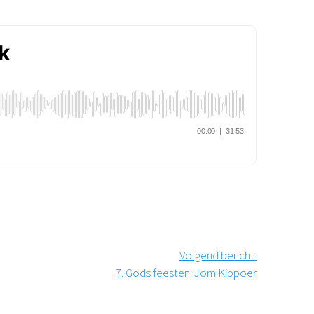
Podcast
Magazine
Digitale nieuwsbrief
Agenda
Kinderwerk
Jongerenwerk
Het Studiehuis (cursus)
Webshop
Over ons
Onze visie
Geschiedenis
Actueel
ANBI
Veelgestelde vragen
Volgend bericht
:
Contact
7. Gods feesten: Jom Kippoer
Doneren