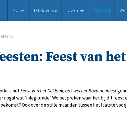
Home
Dit doen we
Doe mee
Voor jou
We
Geklank
feesten: Feest van he
ode is het
Feest van het Geklank, ook wel het Bazuinenfeest
geno
er nogal wat 'inlegkunde'. We bespreken waar het bij dit feest 
 toekomst? Ook over de stille maanden tussen het laatste voorjaa
: