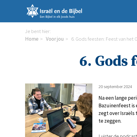
Sla
links
over
Spring
Je bent hier:
naar
Home
Voor jou
6. Gods feesten: Feest van het 
de
inhoud
6. Gods 
Spring
naar
de
navigatie
20 september 2024
Na een lange peri
Bazuinenfeest is 
zegt over Israëls
te zeggen.
Luister de podcast