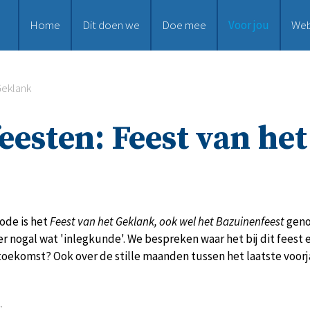
Home
Dit doen we
Doe mee
Voor jou
We
Geklank
feesten: Feest van he
ode is het
Feest van het Geklank, ook wel het Bazuinenfeest
geno
er nogal wat 'inlegkunde'. We bespreken waar het bij dit feest 
 toekomst? Ook over de stille maanden tussen het laatste voorjaa
: