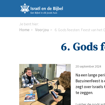
Sla
links
over
Spring
Je bent hier:
naar
Home
Voor jou
6. Gods feesten: Feest van het 
de
inhoud
6. Gods 
Spring
naar
de
navigatie
20 september 2024
Na een lange peri
Bazuinenfeest is 
zegt over Israëls
te zeggen.
Luister de podcast