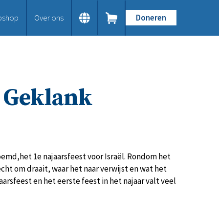
bshop
Over ons
Doneren
Home
Dit doen we
Bijbels op maat
Gods Woord aanbieden
t Geklank
Samenwerken en toerusten
Humanitaire hulp
Onze Bijbeluitgaven
Doe mee
Word vriend
Doneer
emd,het 1e najaarsfeest voor Israël. Rondom het
Bid mee
echt om draait, waar het naar verwijst en wat het
Schenkingen en legaten
rsfeest en het eerste feest in het najaar valt veel
Nodig ons uit
Voor jou
Kennisbank