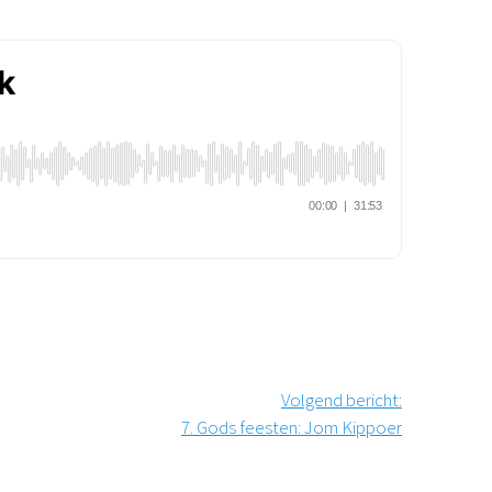
Podcast
Magazine
Digitale nieuwsbrief
Agenda
Kinderwerk
Jongerenwerk
Het Studiehuis (cursus)
Webshop
Over ons
Onze visie
Geschiedenis
Actueel
ANBI
Veelgestelde vragen
Volgend bericht
:
Contact
7. Gods feesten: Jom Kippoer
Doneren