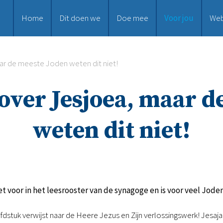
Home
Dit doen we
Doe mee
Voor jou
We
ar de meeste Joden weten dit niet!
 over Jesjoea, maar 
weten dit niet!
t voor in het leesrooster van de synagoge en is voor veel Jo
hoofdstuk verwijst naar de Heere Jezus en Zijn verlossingswerk! Jes