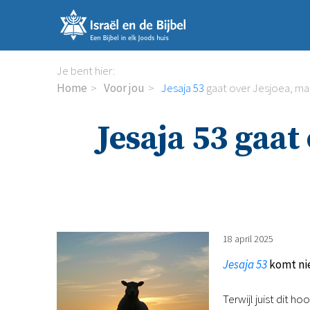
Sla
links
over
Spring
Je bent hier:
naar
Home
Voor jou
Jesaja 53
gaat over Jesjoea, ma
de
inhoud
Jesaja 53 gaat
Spring
naar
de
navigatie
18 april 2025
Jesaja 53
komt nie
Terwijl juist dit 