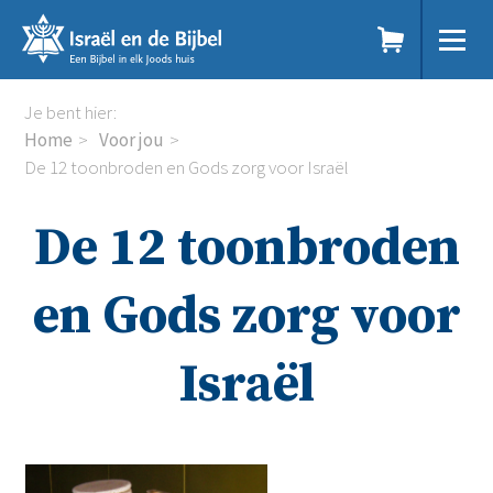
Sla
links
over
Spring
Home
Je bent hier:
naar
Dit doen we
Home
Voor jou
de
Doe mee
De 12 toonbroden en Gods zorg voor Israël
inhoud
Voor jou
Spring
Kennisbank
De 12 toonbroden
naar
Podcast
de
Magazine
navigatie
Digitale nieuwsbrief
en Gods zorg voor
Agenda
Kinderwerk
Israël
Jongerenwerk
Het Studiehuis (cursus)
Webshop
Over ons