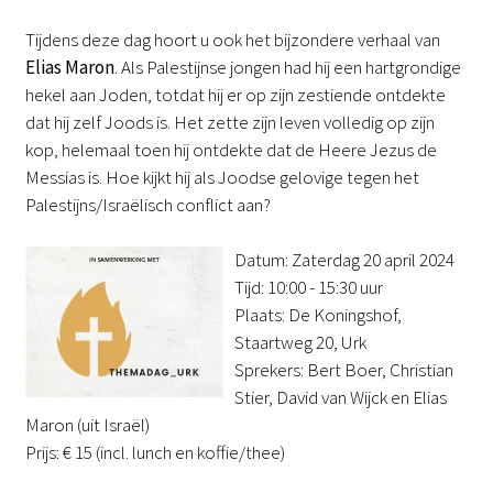
Tijdens deze dag hoort u ook het bijzondere verhaal van
Elias Maron
. Als Palestijnse jongen had hij een hartgrondige
hekel aan Joden, totdat hij er op zijn zestiende ontdekte
dat hij zelf Joods is. Het zette zijn leven volledig op zijn
kop, helemaal toen hij ontdekte dat de Heere Jezus de
Messias is. Hoe kijkt hij als Joodse gelovige tegen het
Palestijns/Israëlisch conflict aan?
Datum: Zaterdag 20 april 2024
Tijd: 10:00 - 15:30 uur
Plaats: De Koningshof,
Staartweg 20, Urk
Sprekers: Bert Boer, Christian
Stier, David van Wijck en Elias
Maron (uit Israël)
Prijs: € 15 (incl. lunch en koffie/thee)