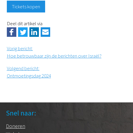
Tickets kopen
Deel dit artikel via
Vorig bericht
:
Hoe betrouwbaar zijn de berichten over Israël?
Volgend bericht
:
Ontmoetingsdag 2024
Snel naar:
Doneren