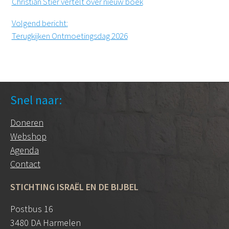
Christian Stier vertelt over nieuw boek
Volgend bericht
:
Terugkijken Ontmoetingsdag 2026
Snel naar:
Doneren
Webshop
Agenda
Contact
STICHTING ISRAËL EN DE BIJBEL
Postbus 16
3480 DA Harmelen