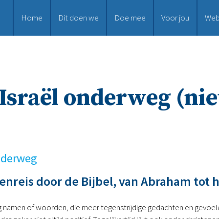
Home
Dit doen we
Doe mee
Voor jou
Web
Israël onderweg (ni
onderweg
enreis door de Bijbel, van Abraham tot
inig namen of woorden, die meer tegenstrijdige gedachten en gevoel