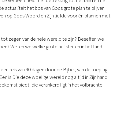
nen de verdeeldheid met betrekking tot het land en het
Podcast
 actualiteit het bos van Gods grote plan te blijven
Magazine
even op Gods Woord en Zijn liefde voor én plannen met
Digitale nieuwsbrief
Agenda
Kinderwerk
 tot zegen van de hele wereld te zijn? Beseffen we
Jongerenwerk
ben? Weten we welke grote heilsfeiten in het land
Het Studiehuis (cursus)
Webshop
Over ons
en reis van 40 dagen door de Bijbel, van de roeping
Onze visie
n is Die deze woelige wereld nog altijd in Zijn hand
Geschiedenis
ekomst biedt, die verankerd ligt in het volbrachte
Actueel
ANBI
Veelgestelde vragen
Contact
Doneren