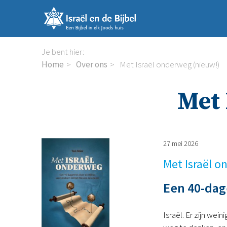
Sla
links
over
Spring
Je bent hier:
naar
Home
Over ons
Met Israël onderweg (nieuw!)
de
inhoud
Met 
Spring
naar
de
navigatie
27 mei 2026
Met Israël 
Een 40-dag
Israël. Er zijn we