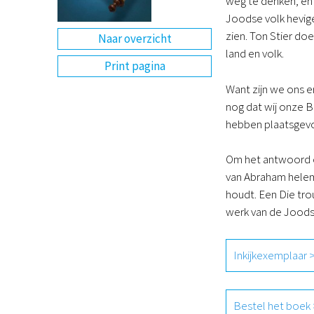
weg te denken, en d
Joodse volk hevige
zien. Ton Stier do
Naar overzicht
land en volk.
Print pagina
Want zijn we ons e
nog dat wij onze B
hebben plaatsgevo
Om het antwoord o
van Abraham helema
houdt. Een Die tro
werk van de Joodse
Inkijkexemplaar 
Bestel het boek