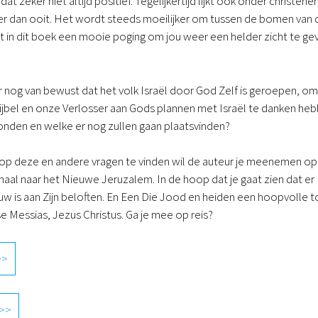
at zeker niet altijd positief. Tegelijkertijd lijkt ook onder christe
r dan ooit. Het wordt steeds moeilijker om tussen de bomen van de
et in dit boek een mooie poging om jou weer een helder zicht te g
r nog van bewust dat het volk Israël door God Zelf is geroepen, om
ijbel en onze Verlosser aan Gods plannen met Israël te danken heb
nden en welke er nog zullen gaan plaatsvinden?
p deze en andere vragen te vinden wil de auteur je meenemen op e
al naar het Nieuwe Jeruzalem. In de hoop dat je gaat zien dat er Ee
uw is aan Zijn beloften. En Een Die Jood en heiden een hoopvolle to
 Messias, Jezus Christus. Ga je mee op reis?
>>
 >>