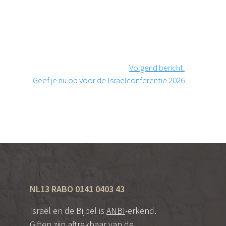
Volgend bericht
:
Geef je nu op voor de Israëlconferentie 2026
NL13 RABO 0141 0403 43
Israël en de Bijbel is
ANBI
-erkend.
Giften zijn aftrekbaar van de