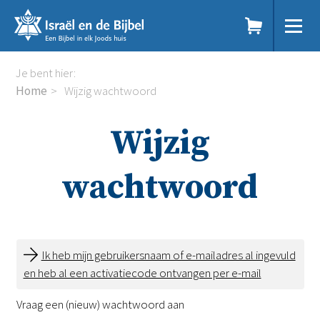
Sla
links
over
Spring
Home
Je bent hier:
naar
Dit doen we
Home
Wijzig wachtwoord
de
Doe mee
inhoud
Voor jou
Wijzig
Spring
Webshop
naar
Over ons
de
wachtwoord
navigatie
DE
EN
NL
RU
Ik heb mijn gebruikersnaam of e-mailadres al ingevuld
en heb al een activatiecode ontvangen per e-mail
Vraag een (nieuw) wachtwoord aan