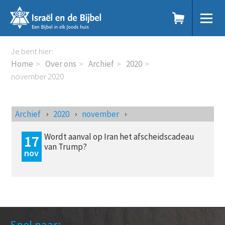
Sla
links
over
Spring
Home
Je bent hier:
naar
Dit doen we
Home
Over ons
Archief
2020
de
Doe mee
november 2020
inhoud
Voor jou
Spring
Webshop
naar
Over ons
Archief
2020
november
de
Onze visie
navigatie
Geschiedenis
Wordt aanval op Iran het afscheidscadeau
17
van Trump?
Actueel
nov
ANBI
Veelgestelde vragen
Contact
DE
EN
NL
RU
Snel naar: